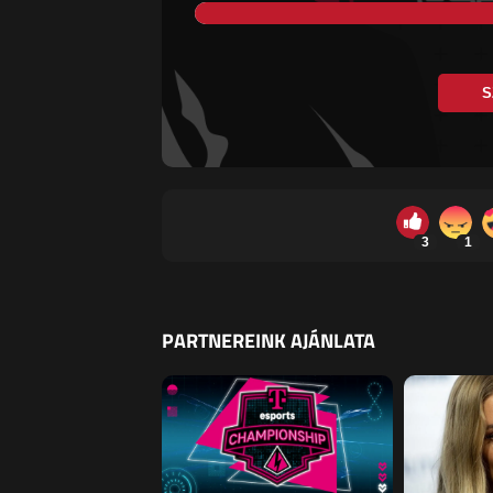
S
3
1
PARTNEREINK AJÁNLATA