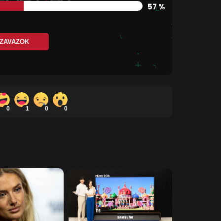
57 %
ZAVAZOK
0
1
0
0