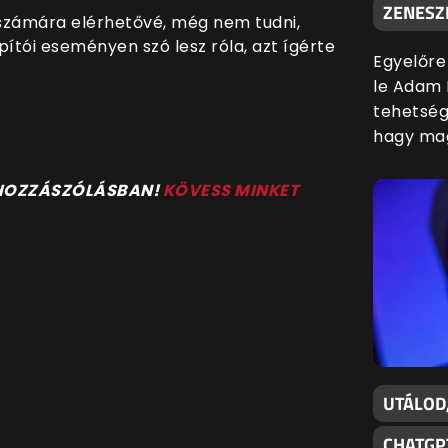
ZENESZ
 számára elérhetővé, még nem tudni,
apítói eseményen szó lesz róla, azt ígérte
Egyelőre
le Adam 
tehetsége
hagy mag
 HOZZÁSZÓLÁSBAN!
KÖVESS MINKET
UTÁLOD
CHATGP