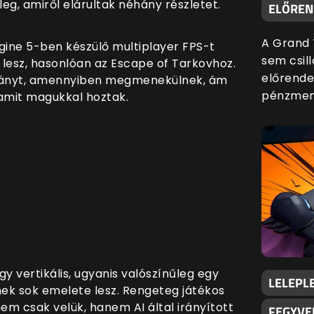
leg, amiről elárultak néhány részletet.
ELŐREND
A Grand 
gine 5-ben készülő multiplayer FPS-t
sem csill
 lesz, hasonlóan az Escape of Tarkovhoz.
előrende
mányt, amennyiben megmenekülnek, ám
pénzmenn
 amit magukkal hoztak.
gy vertikális, ugyanis valószínűleg egy
LELEPLE
ek sok emelete lesz. Rengeteg játékos
m csak velük, hanem AI által irányított
FEGYVE