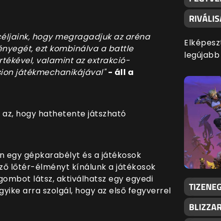
RIVÁLI
céljaink, hogy megragadjuk az aréna
Elképesz
ényegét, ezt kombinálva a battle
legújabb
tékével, valamint az extrakció-
sion játékmechanikájával"
- áll a
 az, hogy hathetente játszható
en egy gépkarabélyt és a játékosok
ző lőtér-élményt kínálunk a játékosok
 gombot látsz, aktiválhatsz egy egyedi
TIZENEG
yike arra szolgál, hogy az első fegyverrel
BLIZZA