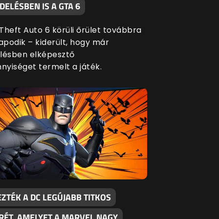
ELÉSBEN IS A GTA 6
Theft Auto 6 körüli őrület továbbra
apodik – kiderült, hogy már
lésben elképesztő
yiséget termelt a játék.
ZTÉK A DC LEGÚJABB TITKOS
RÉT, AMELYET A MARVEL NAGY