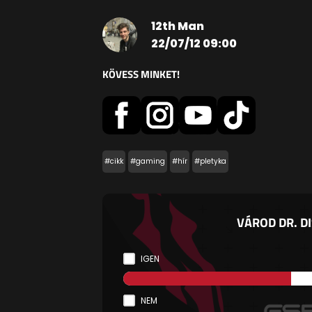
12th Man
22/07/12 09:00
KÖVESS MINKET!
#cikk
#gaming
#hír
#pletyka
VÁROD DR. D
IGEN
NEM