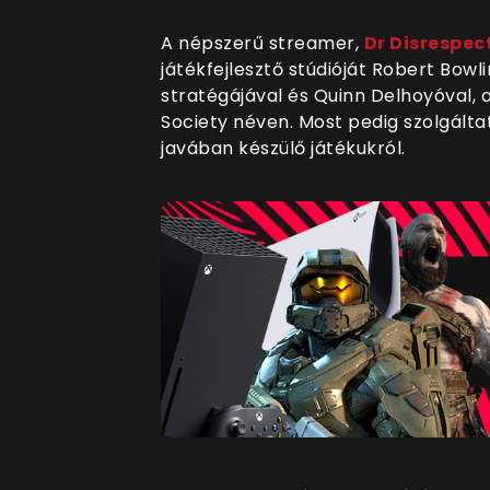
A népszerű streamer,
Dr Disrespec
játékfejlesztő stúdióját Robert Bowli
stratégájával és Quinn Delhoyóval, 
Society néven. Most pedig szolgálta
javában készülő játékukról.