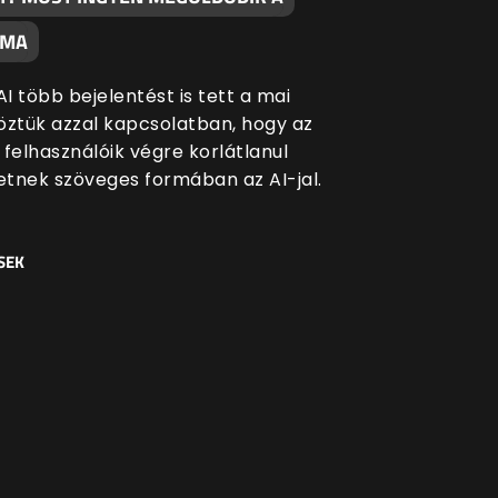
ÉMA
I több bejelentést is tett a mai
öztük azzal kapcsolatban, hogy az
 felhasználóik végre korlátlanul
tnek szöveges formában az AI-jal.
SEK