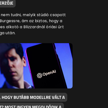
ERZŐJE
 nem tudni, melyik stúdió csapott
Burgessre, ám az biztos, hogy a
s alkotó a Blizzardnál óriási űrt
a után.
, HOGY BUTÁBB MODELLRE VÁLT A
T? MOST INGYEN MEGOLDÓDIK A