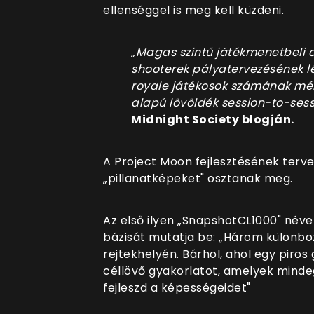
ellenséggel is meg kell küzdeni.
„Magas szintű játékmenetbeli 
shooterek pályatervezésének l
royale játékosok számának mér
alapú lövöldék session-to-ses
Midnight Society blogján.
A Project Moon fejlesztésének terve
„pillanatképeket" osztanak meg.
Az első ilyen „SnapshotCL1000" név
bázisát mutatja be: „Három különbö
rejtekhelyén. Bárhol, ahol egy piros
céllövő gyakorlatot, amelyek mindeg
fejleszd a képességeidet"