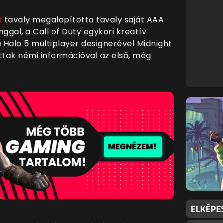
t
tavaly megalapította tavaly saját AAA
nggal, a Call of Duty egykori kreatív
a Halo 5 multiplayer designerével Midnight
ttak némi információval az első, még
ELKÉPE