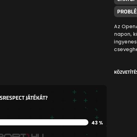
PROBL
Az OpenA
napon, k
ingyenes
cseveghe
KÖZVETÍTÉ
ISRESPECT JÁTÉKÁT?
43 %