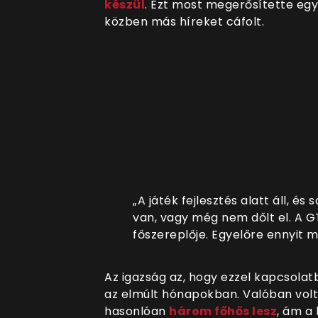
készül
. Ezt most megerősítette egy
közben más híreket cáfolt.
„A játék fejlesztés alatt áll, é
van, vagy még nem dőlt el. A 
főszereplője. Egyelőre ennyit 
Az igazság az, hogy ezzel kapcsolat
az elmúlt hónapokban. Valóban volt
hasonlóan
három főhős lesz
, ám a