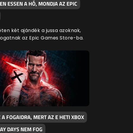
N ESSEN A HÓ, MONDJA AZ EPIC
éten két ajándék a jussa azoknak,
átogatnak az Epic Games Store-ba.
 A FOGAIDRA, MERT AZ E HETI XBOX
LAY DAYS NEM FOG