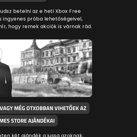
udsz betelni az e heti Xbox Free
s ingyenes próba lehetőségeivel,
hír, hogy remek akciók is várnak rád.
 VAGY MÉG OTXOBBAN VIHETŐEK AZ
AMES STORE AJÁNDÉKAI
éten két ajándék a jussa azoknak,