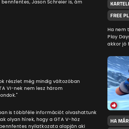
 bennfentes, Jason Schreier is, ám
KARTELL
FREE P
Ha nem t
Play Day
akkor jó 
s sok részlet még mindig változóban
GTA VI-nek nem lesz három
mondok."
ban is többféle információt olvashattunk
ak olyan hírek, hogy a GTA V-höz
HA MÁR
 bennfentes nyilatkozata alapján aki