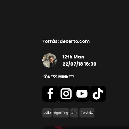
Forrás: dexerto.com
12th Man
22/07/18 18:30
KÖVESS MINKET!
#cikk
#gaming
#hír
#pletyka