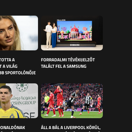
TOTTA A
FORRADALMI TÉVÉKIJELZŐT
 A VILÁG
TALÁLT FEL A SAMSUNG
BB SPORTOLÓNŐJE
 RONALDÓNAK
ÁLL A BÁL A LIVERPOOL KÖRÜL,