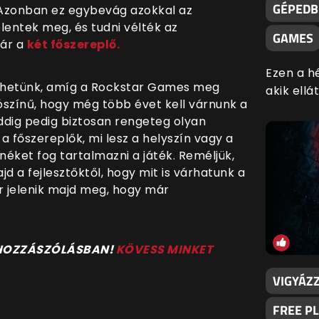
GÉPEDBE
. Azonban ez egybevág azokkal az
lentek meg, és tudni vélték az
GAMES
pár a
két főszereplő.
Ezen a h
hetünk, amíg a Rockstar Games meg
akik ell
lószínű, hogy még több évet kell várnunk a
ddig pedig biztosan rengeteg olyan
 a főszereplők, mi lesz a helyszín vagy a
néket fog tartalmazni a játék. Reméljük,
 a fejlesztőktől, hogy mit is várhatunk a
r jelenik majd meg, hogy már
 HOZZÁSZÓLÁSBAN!
KÖVESS MINKET
VIGYÁZZ
FREE P