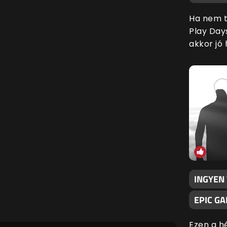
Ha nem t
Play Day
akkor jó 
INGYEN
EPIC G
Ezen a h