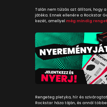
Talán nem túlzás azt állítani, hogy 
játéka. Ennek ellenére a Rockstar
kezét, amellyel
még mindig renget
Rengeteg pletyka, hír és szivárogtat
Rockstar háza táján, és annál több