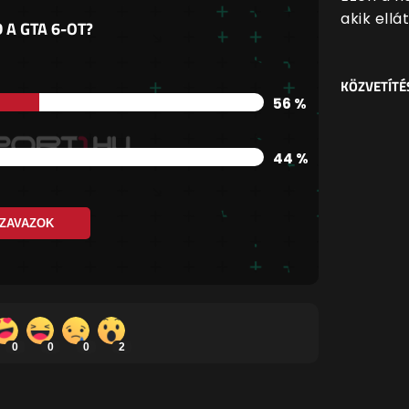
akik ell
 A GTA 6-OT?
KÖZVETÍTÉ
56 %
44 %
ZAVAZOK
0
0
0
2