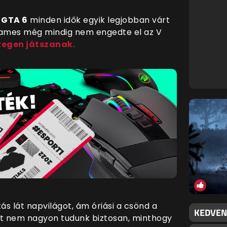
a
GTA 6
minden idők egyik legjobban várt
 Games még mindig nem engedte el az V
egen játszanak.
ás lát napvilágot, ám óriási a csönd a
KEDVEN
et nem nagyon tudunk biztosan, minthogy