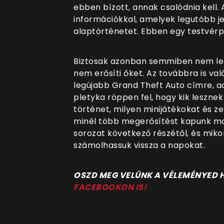
ebben bízott, annak csalódnia kell
információkkal, amelyek legutóbb je
alaptörténetet. Ebben egy testvér
Biztosak azonban semmiben nem le
nem erősíti őket. Az továbbra is va
legújabb Grand Theft Auto címre, a
pletyka röppen fel, hogy kik lesznek
történet, milyen minijátékokat és ze
minél több megerősítést kapunk majd
sorozat következő részétől, és miko
számolhassuk vissza a napokat.
O
SZD MEG VELÜNK A VÉLEMÉNYED
FACEBOOKON IS!