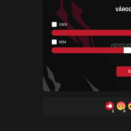
VÁROD
IGEN
NEM
S
2
0