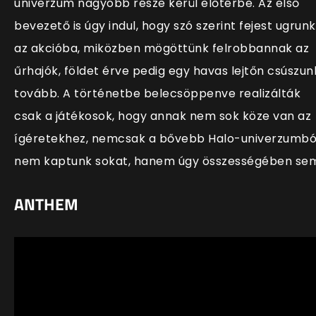
univerzum nagyobb része kerül előtérbe. Az első
bevezető is úgy indul, hogy szó szerint fejest ugrunk
az akcióba, miközben mögöttünk felrobbannak az
űrhajók, földet érve pedig egy havas lejtőn csúszun
tovább. A történetbe belecsöppenve realizálták
csak a játékosok, hogy annak nem sok köze van az
ígéretekhez, nemcsak a bővebb Halo-univerzumbó
nem kaptunk sokat, hanem úgy összességében se
ANTHEM