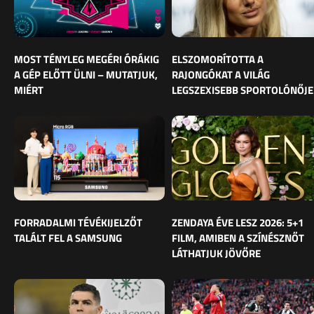
MOST TÉNYLEG MEGÉRI ÓRÁKIG
ELSZOMORÍTOTTA A
A GÉP ELŐTT ÜLNI – MUTATJUK,
RAJONGÓKAT A VILÁG
MIÉRT
LEGSZEXISEBB SPORTOLÓNŐJE
FORRADALMI TÉVÉKIJELZŐT
ZENDAYA ÉVE LESZ 2026: 5+1
TALÁLT FEL A SAMSUNG
FILM, AMIBEN A SZÍNÉSZNŐT
LÁTHATJUK JÖVŐRE