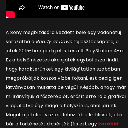
A Sony megbízására kezdett bele egy vadonatúj
sorozatba a
Ready at Dawn
fejlesztőcsapata, a
játék 2015-ben pedig el is készült PlayStation 4-re.
Ez a belső nézetes akciójáték egyből azzal indít,
hogy karakterünket egy kivilágítatlan szobában
megpróbálják koszos vízbe fojtani, ezt pedig igen
látványosan mutatta be végül. Később, ahogy már
mi irányítjuk a főszereplőt, erősít erre rá a grafikai
világ, illetve úgy maga a helyszín is, ahol járunk.
Magát a játékot viszont lehúzták a kritikusok, akik
bár a történetét dicsérték (és ezt egy
korábbi