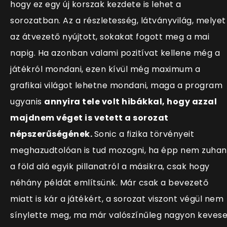
hogy ez egy új korszak kezdete is lehet a
sorozatban. Az a részletesség, látványvilág, melyet
az átvezető nyújtott, sokakat fogott meg a mai
napig. Ha azonban valami pozitívat kellene még a
játékról mondani, ezen kívül még maximum a
grafikai világot lehetne mondani, maga a program
ugyanis
annyira tele volt hibákkal, hogy azzal
majdnem véget is vetett a sorozat
népszerűségének.
Sonic a fizika törvényeit
meghazudtolóan is tud mozogni, ha épp nem zuhan
a föld alá egyik pillanatról a másikra, csak hogy
néhány példát említsünk. Már csak a bevezető
miatt is kár a játékért, a sorozat viszont végül nem
sínylette meg, ma már valószínűleg nagyon keves