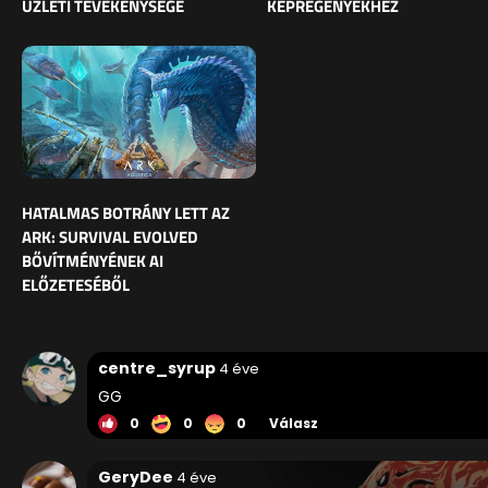
ÜZLETI TEVÉKENYSÉGE
KÉPREGÉNYEKHEZ
HATALMAS BOTRÁNY LETT AZ
ARK: SURVIVAL EVOLVED
BŐVÍTMÉNYÉNEK AI
ELŐZETESÉBŐL
centre_syrup
4 éve
GG
0
0
0
Válasz
GeryDee
4 éve