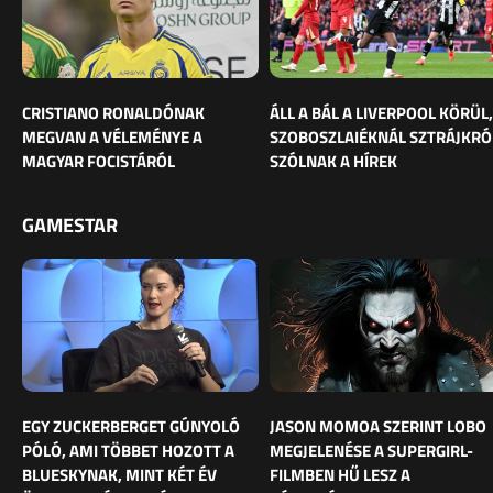
CRISTIANO RONALDÓNAK
ÁLL A BÁL A LIVERPOOL KÖRÜL,
MEGVAN A VÉLEMÉNYE A
SZOBOSZLAIÉKNÁL SZTRÁJKRÓ
MAGYAR FOCISTÁRÓL
SZÓLNAK A HÍREK
GAMESTAR
EGY ZUCKERBERGET GÚNYOLÓ
JASON MOMOA SZERINT LOBO
PÓLÓ, AMI TÖBBET HOZOTT A
MEGJELENÉSE A SUPERGIRL-
BLUESKYNAK, MINT KÉT ÉV
FILMBEN HŰ LESZ A