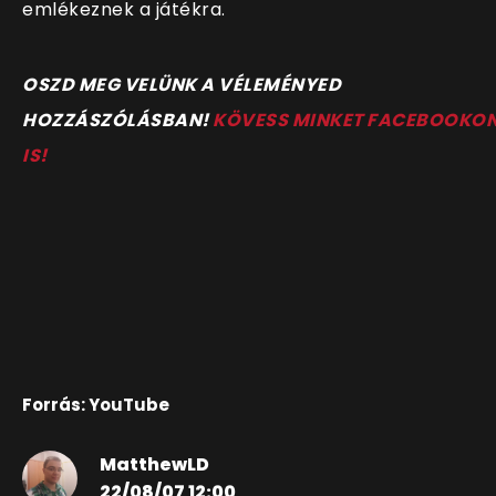
emlékeznek a játékra.
O
SZD MEG VELÜNK A VÉLEMÉNYED
HOZZÁSZÓLÁSBAN!
KÖVESS MINKET FACEBOOKO
IS!
Forrás: YouTube
MatthewLD
22/08/07 12:00