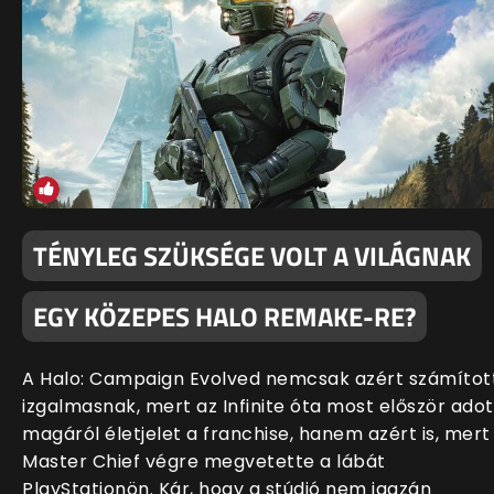
TÉNYLEG SZÜKSÉGE VOLT A VILÁGNAK
EGY KÖZEPES HALO REMAKE-RE?
A Halo: Campaign Evolved nemcsak azért számítot
izgalmasnak, mert az Infinite óta most először adot
magáról életjelet a franchise, hanem azért is, mert
Master Chief végre megvetette a lábát
PlayStationön. Kár, hogy a stúdió nem igazán