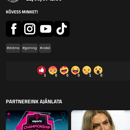
KÖVESS MINKET!
#dráma
#gaming
#videó
3
0
0
0
1
0
PARTNEREINK AJÁNLATA