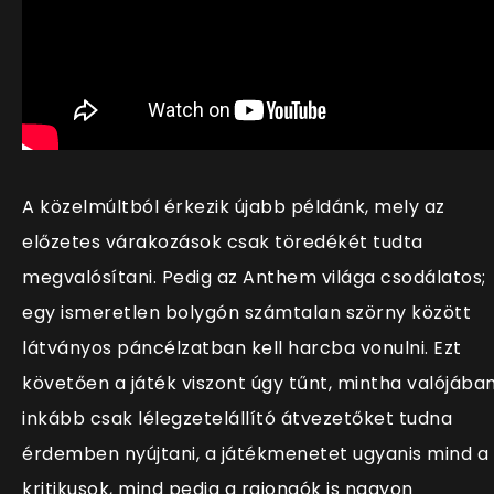
A közelmúltból érkezik újabb példánk, mely az
előzetes várakozások csak töredékét tudta
megvalósítani. Pedig az Anthem világa csodálatos;
egy ismeretlen bolygón számtalan szörny között
látványos páncélzatban kell harcba vonulni. Ezt
követően a játék viszont úgy tűnt, mintha valójába
inkább csak lélegzetelállító átvezetőket tudna
érdemben nyújtani, a játékmenetet ugyanis mind a
kritikusok, mind pedig a rajongók is nagyon