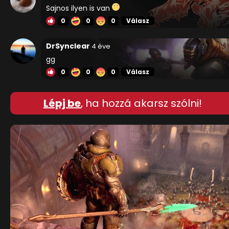
Sajnos ilyen is van
0
0
0
Válasz
DrSynclear
4 éve
gg
0
0
0
Válasz
Lépj be
, ha hozzá akarsz szólni!