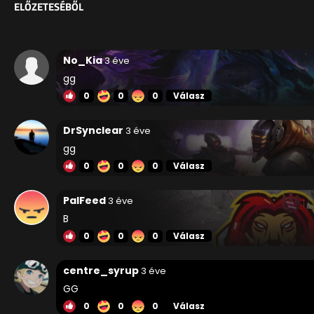
ELŐZETESÉBŐL
No_Kia
3 éve
gg
0
0
0
Válasz
DrSynclear
3 éve
gg
0
0
0
Válasz
PalFeed
3 éve
B
0
0
0
Válasz
centre_syrup
3 éve
GG
0
0
0
Válasz