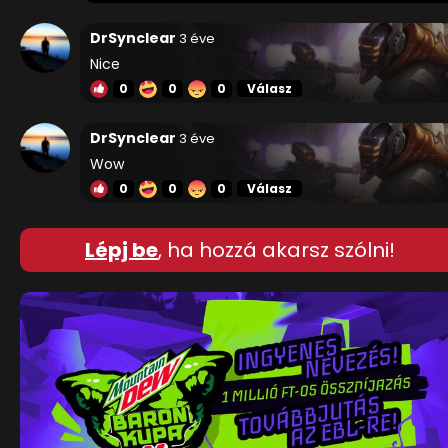
DrSynclear
3 éve
Nice
0
0
0
Válasz
DrSynclear
3 éve
Wow
0
0
0
Válasz
Lépj be
, ha hozzá akarsz szólni!