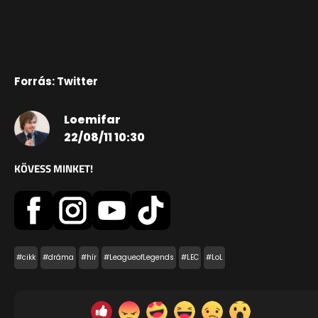
Forrás: Twitter
Loemifar
22/08/11 10:30
KÖVESS MINKET!
#cikk
#dráma
#hír
#LeagueofLegends
#LEC
#LoL