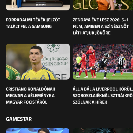
FORRADALMI TÉVÉKIJELZŐT
ZENDAYA ÉVE LESZ 2026: 5+1
TALÁLT FEL A SAMSUNG
FILM, AMIBEN A SZÍNÉSZNŐT
LÁTHATJUK JÖVŐRE
CRISTIANO RONALDÓNAK
ÁLL A BÁL A LIVERPOOL KÖRÜL,
MEGVAN A VÉLEMÉNYE A
SZOBOSZLAIÉKNÁL SZTRÁJKRÓ
MAGYAR FOCISTÁRÓL
SZÓLNAK A HÍREK
GAMESTAR