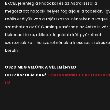
EXCEL jelenleg a Fnatickal és az Astralisszal a
megosztott hatodik helyet foglalja el a tabellán, íg
reális esélyük van a rájátszásra. Pénteken a Rogue,
szombaton az SK Gaming, vasárnap az Astralis vár
Nukeduckékra, akiknek legalább két győzelmet
szerezniük kell, ha szeretnének a kieséses szakasz
kerülni.
OSZD MEG VELÜNK A VÉLEMÉNYED
HOZZÁSZÓLÁSBAN!
KÖVESS MINKET FACEBOOKO
IS!