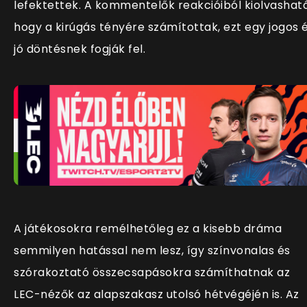
lefektettek. A kommentelők reakcióiból kiolvasható
hogy a kirúgás tényére számítottak, ezt egy jogos 
jó döntésnek fogják fel.
A játékosokra remélhetőleg ez a kisebb dráma
semmilyen hatással nem lesz, így színvonalas és
szórakoztató összecsapásokra számíthatnak az
LEC-nézők az alapszakasz utolsó hétvégéjén is. Az