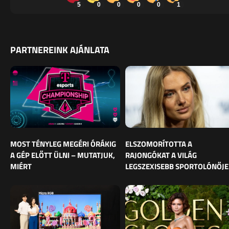
5
0
0
0
0
1
PARTNEREINK AJÁNLATA
MOST TÉNYLEG MEGÉRI ÓRÁKIG
ELSZOMORÍTOTTA A
A GÉP ELŐTT ÜLNI – MUTATJUK,
RAJONGÓKAT A VILÁG
MIÉRT
LEGSZEXISEBB SPORTOLÓNŐJE