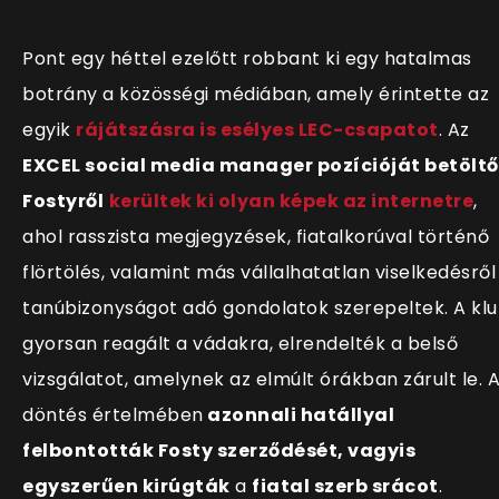
Pont egy héttel ezelőtt robbant ki egy hatalmas
botrány a közösségi médiában, amely érintette az
egyik
rájátszásra is esélyes LEC-csapatot
. Az
EXCEL social media manager pozícióját betöltő
Fostyről
kerültek ki olyan képek az internetre
,
ahol rasszista megjegyzések, fiatalkorúval történő
flörtölés, valamint más vállalhatatlan viselkedésről
tanúbizonyságot adó gondolatok szerepeltek. A kl
gyorsan reagált a vádakra, elrendelték a belső
vizsgálatot, amelynek az elmúlt órákban zárult le. 
döntés értelmében
azonnali hatállyal
felbontották Fosty szerződését, vagyis
egyszerűen kirúgták
a
fiatal szerb srácot
.