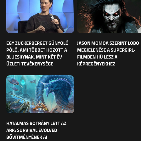
EGY ZUCKERBERGET GÚNYOLÓ
JASON MOMOA SZERINT LOBO
PÓLÓ, AMI TÖBBET HOZOTT A
MEGJELENÉSE A SUPERGIRL-
BLUESKYNAK, MINT KÉT ÉV
FILMBEN HŰ LESZ A
ÜZLETI TEVÉKENYSÉGE
KÉPREGÉNYEKHEZ
HATALMAS BOTRÁNY LETT AZ
ARK: SURVIVAL EVOLVED
BŐVÍTMÉNYÉNEK AI