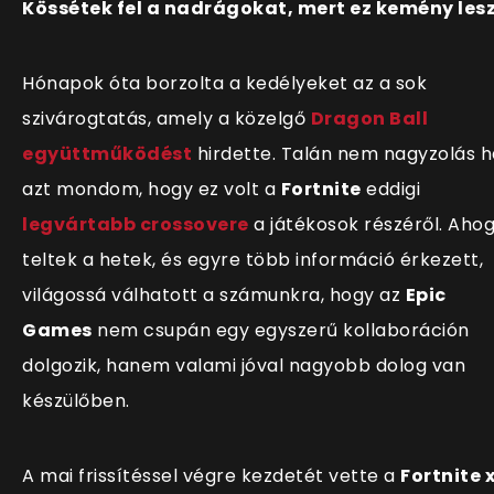
Kössétek fel a nadrágokat, mert ez kemény lesz
Hónapok óta borzolta a kedélyeket az a sok
szivárogtatás, amely a közelgő
Dragon Ball
együttműködést
hi
rdette. Talán nem nagyzolás h
azt mondom, hogy ez volt a
Fortnite
eddigi
legvártabb crossovere
a játékosok részéről. Aho
teltek a hetek, és egyre több információ érkezett,
világossá válhatott a számunkra, hogy az
Epic
Games
nem csupán egy egyszerű kollaboráción
dolgozik, hanem valami jóval nagyobb dolog van
készülőben.
A mai friss
ítéssel végre kezdetét vette a
Fortnite 