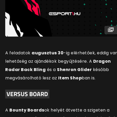
A feladatok
augusztus 30
-ig elérhetőek, eddig va
lehetőség az ajándékok begyűjtésére. A
Dragon
Radar Back Bling
és a
Shenron Glider
később
megvásárolható lesz az
Item Shop
ban is.
VERSUS BOARD
A
Bounty Boards
ok helyét átvette a szigeten a