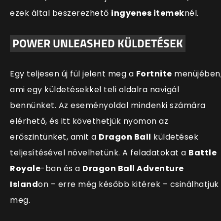
ezek által beszerezhető
ingyenes itemek
nél.
POWER UNLEASHED KÜLDETÉSEK
Egy teljesen új fül jelent meg a
Fortnite
menüjében
ami egy küldetésekkel teli oldalra navigál
bennünket. Az eseményoldal mindenki számára
elérhető, és itt követhetjük nyomon az
erőszintünket, amit a
Dragon Ball
küldetések
teljesítésével növelhetünk. A feladatokat a
Battle
Royale
-ban és a
Dragon Ball Adventure
Island
on – erre még később kitérek – csinálhatjuk
meg.