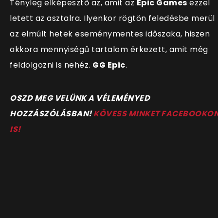
Tényleg elképesztő az, amit az
Epic Games
ezzel
letett az asztalra. Ilyenkor rögtön feledésbe merül
az elmúlt hetek eseménymentes időszaka, hiszen
akkora mennyiségű tartalom érkezett, amit még
feldolgozni is nehéz.
GG Epic
.
OSZD MEG VELÜNK A VÉLEMÉNYED
HOZZÁSZÓLÁSBAN!
KÖVESS MINKET FACEBOOKO
IS!