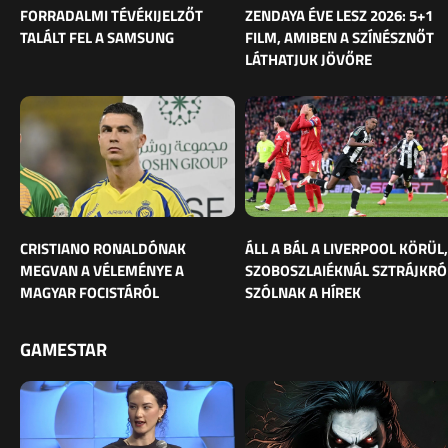
FORRADALMI TÉVÉKIJELZŐT
ZENDAYA ÉVE LESZ 2026: 5+1
TALÁLT FEL A SAMSUNG
FILM, AMIBEN A SZÍNÉSZNŐT
LÁTHATJUK JÖVŐRE
CRISTIANO RONALDÓNAK
ÁLL A BÁL A LIVERPOOL KÖRÜL,
MEGVAN A VÉLEMÉNYE A
SZOBOSZLAIÉKNÁL SZTRÁJKRÓ
MAGYAR FOCISTÁRÓL
SZÓLNAK A HÍREK
GAMESTAR