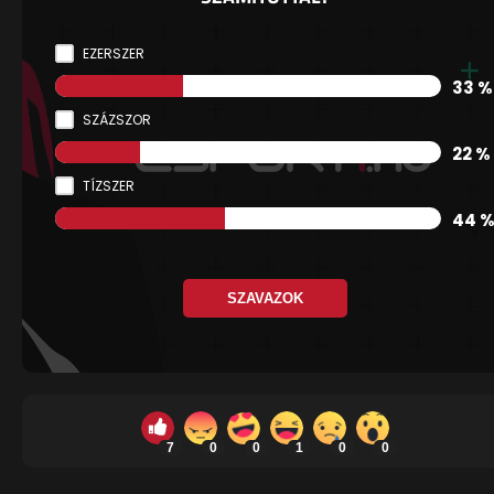
EZERSZER
33 %
SZÁZSZOR
22 %
TÍZSZER
44 
SZAVAZOK
7
0
0
1
0
0