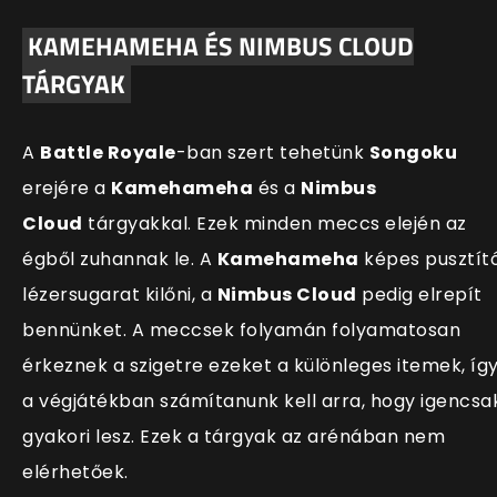
KAMEHAMEHA ÉS NIMBUS CLOUD
TÁRGYAK
A
Battle Royale
-ban szert tehetünk
Songoku
erejére a
Kamehameha
és a
Nimbus
Cloud
tárgyakkal. Ezek minden meccs elején az
égből zuhannak le. A
Kamehameha
képes pusztít
lézersugarat kilőni, a
Nimbus Cloud
pedig elrepít
bennünket. A meccsek folyamán folyamatosan
érkeznek a szigetre ezeket a különleges itemek, íg
a végjátékban számítanunk kell arra, hogy igencsa
gyakori lesz. Ezek a tárgyak az arénában nem
elérhetőek.