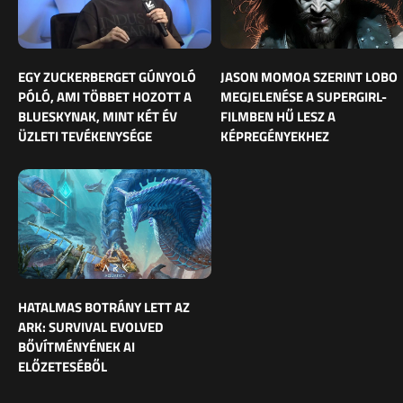
EGY ZUCKERBERGET GÚNYOLÓ
JASON MOMOA SZERINT LOBO
PÓLÓ, AMI TÖBBET HOZOTT A
MEGJELENÉSE A SUPERGIRL-
BLUESKYNAK, MINT KÉT ÉV
FILMBEN HŰ LESZ A
ÜZLETI TEVÉKENYSÉGE
KÉPREGÉNYEKHEZ
HATALMAS BOTRÁNY LETT AZ
ARK: SURVIVAL EVOLVED
BŐVÍTMÉNYÉNEK AI
ELŐZETESÉBŐL