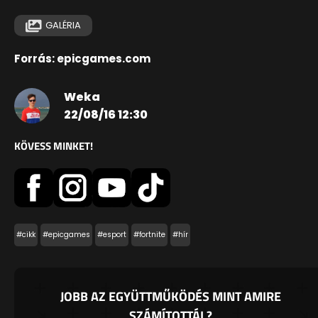
GALÉRIA
Forrás: epicgames.com
Weka
22/08/16 12:30
KÖVESS MINKET!
#cikk
#epicgames
#esport
#fortnite
#hír
JOBB AZ EGYÜTTMŰKÖDÉS MINT AMIRE
SZÁMÍTOTTÁL?