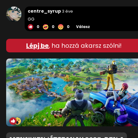
centre_syrup
3 éve
GG
0
0
0
Válasz
Lépj be
, ha hozzá akarsz szólni!