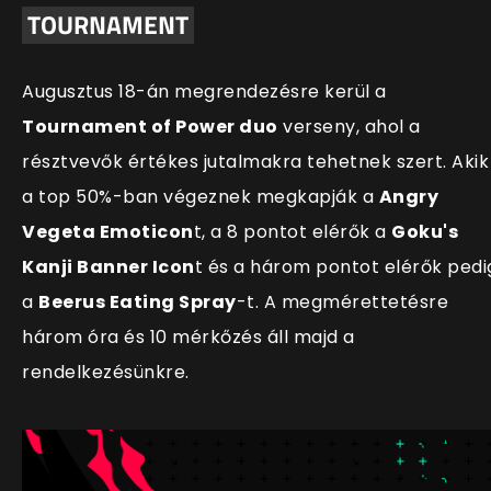
TOURNAMENT
Augusztus 18-án megrendezésre kerül a
Tournament of Power duo
verseny, ahol a
résztvevők értékes jutalmakra tehetnek szert. Akik
a top 50%-ban végeznek megkapják a
Angry
Vegeta Emoticon
t, a 8 pontot elérők a
Goku's
Kanji Banner Icon
t és a három pontot elérők pedi
a
Beerus Eating Spray
-t. A megmérettetésre
három óra és 10 mérkőzés áll majd a
rendelkezésünkre.