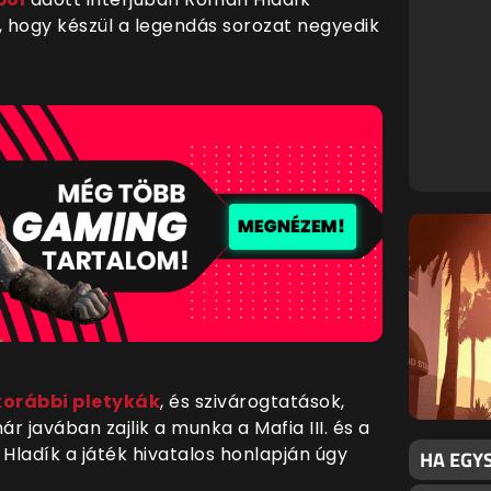
 hogy készül a legendás sorozat negyedik
korábbi pletykák
, és szivárogtatások,
 javában zajlik a munka a Mafia III. és a
.
Hladík a játék hivatalos honlapján úgy
HA EGY