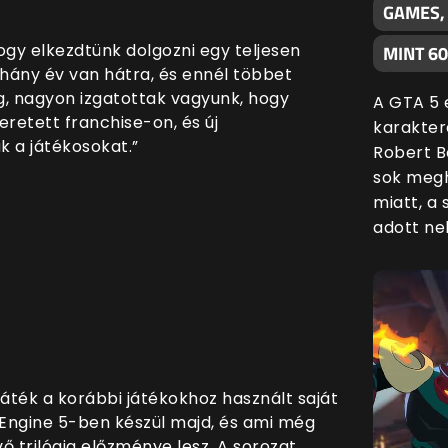
GAMES,
y elkezdtünk dolgozni egy teljesen
MINT 6
hány év van hátra, és ennél többet
 nagyon izgatottak vagyunk, hogy
A GTA 5 
retett franchise-on, és új
karakter
k a játékosokat.”
Robert B
sok megh
miatt, a
adott nek
-játék a korábbi játékokhoz használt saját
 Engine 5-ben készül majd, és ami még
ő trilógia előzménye lesz. A sorozat