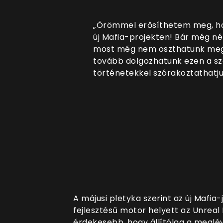
„Örömmel erősíthetem meg, hog
új Mafia-projekten! Bár még né
most még nem oszthatunk meg,
tovább dolgozhatunk ezen a sze
történetekkel szórakoztathatju
A májusi pletyka szerint az új Mafia
fejlesztésű motor helyett az Unreal
érdekesebb, hogy állítólag a meglév