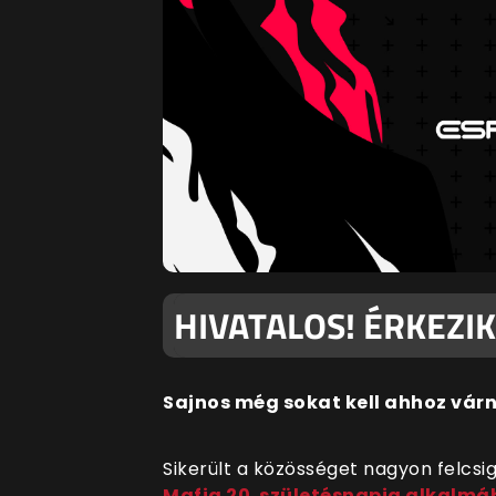
HIVATALOS! ÉRKEZIK
Sajnos még sokat kell ahhoz várn
Sikerült a közösséget nagyon felcsi
Mafia 20. születésnapja alkalmá