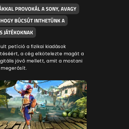
ÁKKAL PROVOKÁL A SONY, AVAGY
, HOGY BÚCSÚT INTHETÜNK A
S JÁTÉKOKNAK
ult petíció a fizikai kiadások
séért, a cég elkötelezte magát a
igitális jövő mellett, amit a mostani
s megerősít.