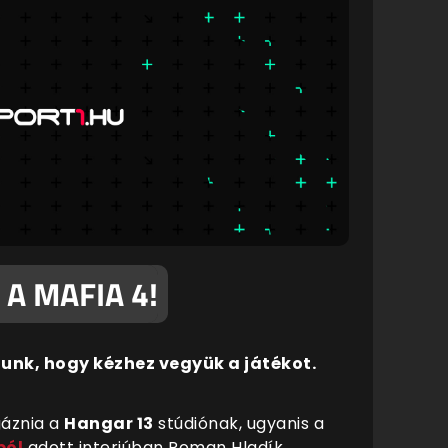
 A MAFIA 4!
unk, hogy kézhez vegyük a játékot.
gáznia a
Hangar 13
stúdiónak, ugyanis a
ból
adott interjúban Roman Hladík