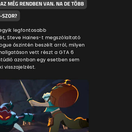
 AZ MÉG RENDBEN VAN. NA DE TÖBB
0-SZOR?
egyik legfontosabb
ét, Steve Haines-t megszólaltató
ogue őszintén beszélt arról, milyen
allgatáson vett részt a GTA 6
 stúdió azonban egy esetben sem
i visszajelzést.