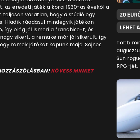
, az eredeti játék a korai 1930-as évekől a
20 EURÓ
 teljesen váratlan, hogy a stúdió egy
s. Hladík ráadásul mindegyik játékon
LEHET 
így elég jól ismeri a franchise-t, és
gy sikert, a remake már jól sikerült, így
Több min
 egy remek játékot kapunk majd. Sajnos
augusztu
Sun rogu
RPG-jét.
 HOZZÁSZÓLÁSBAN!
KÖVESS MINKET