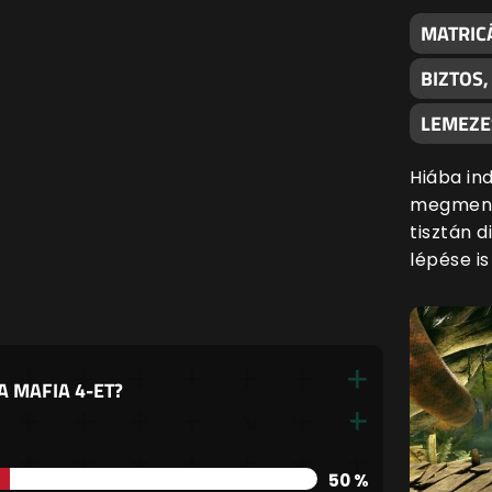
MATRIC
BIZTOS
LEMEZE
Hiába ind
megmenté
tisztán d
lépése i
A MAFIA 4-ET?
50 %