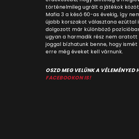
történelmileg ugrált a játékok között
Mafia 3 a késő 60-as évekig, így nem
újabb korszakot választana ezúttal i
dolgozott már különböző pozícióban, 
ugyan a harmadik rész nem aratott na
joggal bízhatunk benne, hogy ismét
erre még éveket kell várnunk.
OSZD MEG VELÜNK A VÉLEMÉNYED
FACEBOOKON IS!