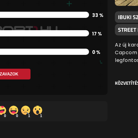
33 %
IBUKI S
STREET
17 %
Az új kar
Capcom l
0 %
legfonto
ZAVAZOK
KÖZVETÍTÉ
0
0
1
1