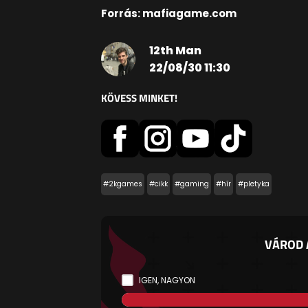
Forrás: mafiagame.com
12th Man
22/08/30 11:30
KÖVESS MINKET!
#2kgames
#cikk
#gaming
#hír
#pletyka
VÁROD 
IGEN, NAGYON