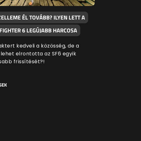
ZELLEME ÉL TOVÁBB? ILYEN LETT A
 FIGHTER 6 LEGÚJABB HARCOSA
aktert kedveli a közösség, de a
ehet elrontotta az SF6 egyik
sabb frissítését?!
SEK