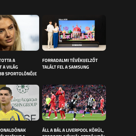
TOTTA A
FORRADALMI TÉVÉKIJELZŐT
 A VILÁG
TALÁLT FEL A SAMSUNG
BB SPORTOLÓNŐJE
 RONALDÓNAK
ÁLL A BÁL A LIVERPOOL KÖRÜL,