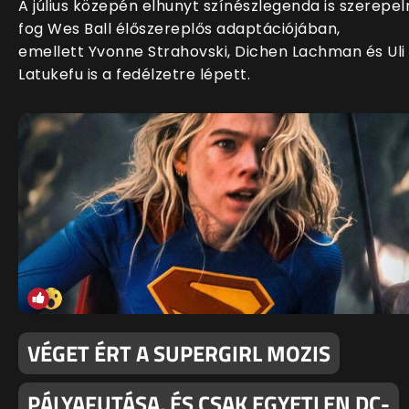
A július közepén elhunyt színészlegenda is szerepel
fog Wes Ball élőszereplős adaptációjában,
emellett Yvonne Strahovski, Dichen Lachman és Uli
Latukefu is a fedélzetre lépett.
VÉGET ÉRT A SUPERGIRL MOZIS
PÁLYAFUTÁSA, ÉS CSAK EGYETLEN DC-