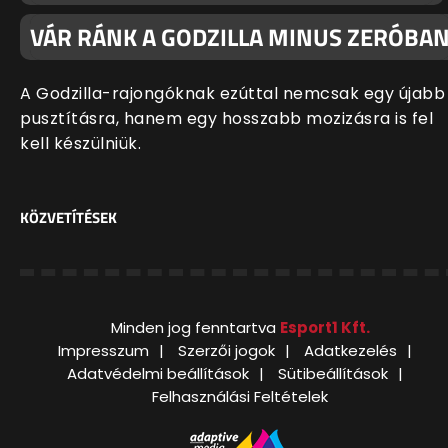
VÁR RÁNK A GODZILLA MINUS ZERÓBA
A Godzilla-rajongóknak ezúttal nemcsak egy újabb
pusztításra, hanem egy hosszabb mozizásra is fel
kell készülniük.
KÖZVETÍTÉSEK
Minden jog fenntartva
Esport1 Kft.
Impresszum
Szerzői jogok
Adatkezelés
Adatvédelmi beállítások
Sütibeállítások
Felhasználási Feltételek