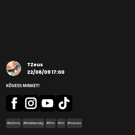
TZeus
22/08/09 17:00
KÖVESS MINKET!
#dráma
#érdekesség
#film
#hír
#movies