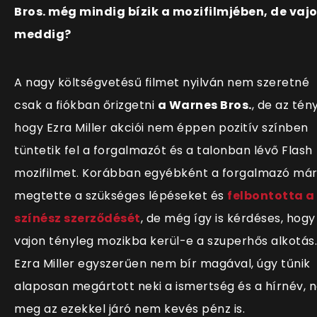
Bros. még mindig bízik a mozifilmjében, de vaj
meddig?
A nagy költségvetésű filmet nyilván nem szeretné
csak a fiókban őrizgetni
a Warnes Bros.
, de az tény
hogy Ezra Miller akciói nem éppen pozitív színben
tüntetik fel a forgalmazót és a talonban lévő Flash
mozifilmet. Korábban egyébként a forgalmazó má
megtette a szükséges lépéseket és
felbontotta a
színész szerződését
, de még így is kérdéses, hogy
vajon tényleg mozikba kerül-e a szuperhős alkotás.
Ezra Miller egyszerűen nem bír magával, úgy tűnik
alaposan megártott neki a ismertség és a hírnév, 
meg az ezekkel járó nem kevés pénz is.