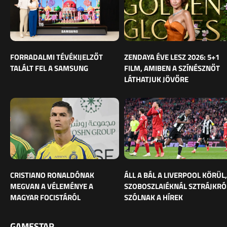
FORRADALMI TÉVÉKIJELZŐT
ZENDAYA ÉVE LESZ 2026: 5+1
TALÁLT FEL A SAMSUNG
FILM, AMIBEN A SZÍNÉSZNŐT
LÁTHATJUK JÖVŐRE
CRISTIANO RONALDÓNAK
ÁLL A BÁL A LIVERPOOL KÖRÜL,
MEGVAN A VÉLEMÉNYE A
SZOBOSZLAIÉKNÁL SZTRÁJKRÓ
MAGYAR FOCISTÁRÓL
SZÓLNAK A HÍREK
GAMESTAR