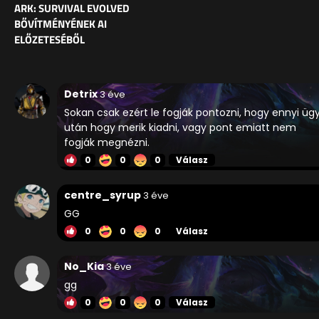
ARK: SURVIVAL EVOLVED
BŐVÍTMÉNYÉNEK AI
ELŐZETESÉBŐL
Detrix
3 éve
Sokan csak ezért le fogják pontozni, hogy ennyi üg
után hogy merik kiadni, vagy pont emiatt nem
fogják megnézni.
0
0
0
Válasz
centre_syrup
3 éve
GG
0
0
0
Válasz
No_Kia
3 éve
gg
0
0
0
Válasz