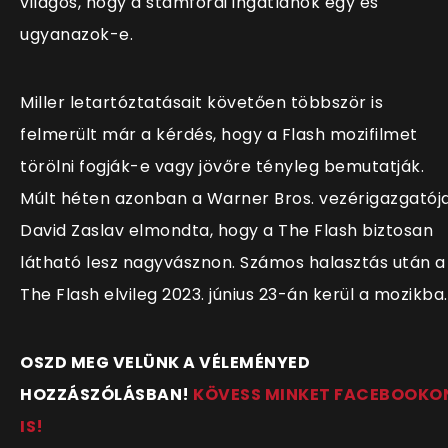
világos, hogy a stamfordi ingatlanok egy és
ugyanazok-e.
Miller letartóztatásait követően többször is
felmerült már a kérdés, hogy a Flash mozifilmet
törölni fogják-e vagy jövőre tényleg bemutatják.
Múlt héten azonban a Warner Bros. vezérigazgatója
David Zaslav elmondta, hogy a The Flash biztosan
látható lesz nagyvásznon. Számos halasztás után a
The Flash elvileg 2023. június 23-án kerül a mozikba.
OSZD MEG VELÜNK A VÉLEMÉNYED
HOZZÁSZÓLÁSBAN!
KÖVESS MINKET FACEBOOKO
IS!