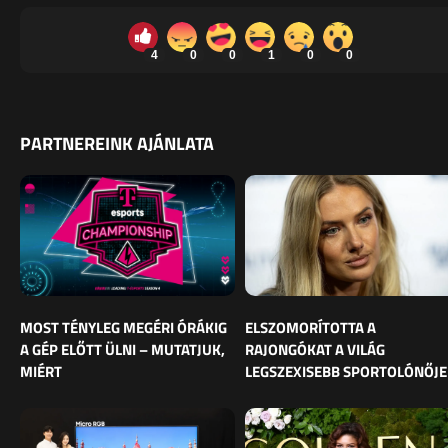
4
0
0
1
0
0
PARTNEREINK AJÁNLATA
MOST TÉNYLEG MEGÉRI ÓRÁKIG
ELSZOMORÍTOTTA A
A GÉP ELŐTT ÜLNI – MUTATJUK,
RAJONGÓKAT A VILÁG
MIÉRT
LEGSZEXISEBB SPORTOLÓNŐJE