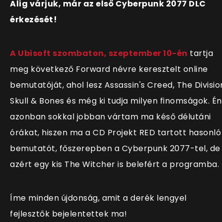
Alig várjuk, már az első Cyberpunk 2077 DLC
érkezését!
A Ubisoft szombaton, szeptember 10-én
tartja
meg következő Forward névre keresztelt online
bemutatóját, ahol lesz Assassin's Creed, The Divisio
Skull & Bones és még ki tudja milyen finomságok. Én
azonban sokkal jobban vártam ma késő délutáni
órákat, hiszen ma a CD Projekt RED tartott hasonló
bemutatót, főszerepben a Cyberpunk 2077-tel, de
azért egy kis The Witcher is belefért a programba.
Íme minden újdonság, amit a derék lengyel
fejlesztők bejelentettek ma!