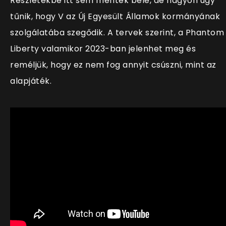
Részletekbe itt sem mentek bele, de nagyon úgy
tűnik, hogy V az Új Egyesült Államok kormányának
szolgálatába szegődik. A tervek szerint, a Phantom
Liberty valamikor 2023-ban jelenhet meg és
reméljük, hogy ez nem fog annyit csúszni, mint az
alapjáték.