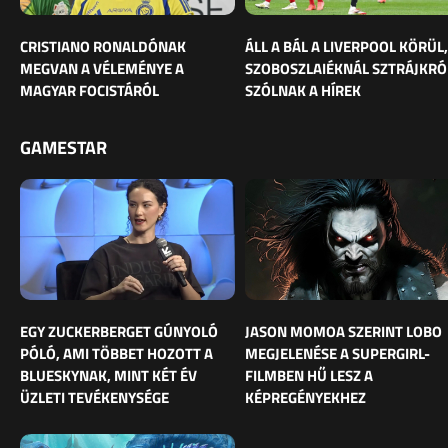
CRISTIANO RONALDÓNAK
ÁLL A BÁL A LIVERPOOL KÖRÜL,
MEGVAN A VÉLEMÉNYE A
SZOBOSZLAIÉKNÁL SZTRÁJKRÓ
MAGYAR FOCISTÁRÓL
SZÓLNAK A HÍREK
GAMESTAR
EGY ZUCKERBERGET GÚNYOLÓ
JASON MOMOA SZERINT LOBO
PÓLÓ, AMI TÖBBET HOZOTT A
MEGJELENÉSE A SUPERGIRL-
BLUESKYNAK, MINT KÉT ÉV
FILMBEN HŰ LESZ A
ÜZLETI TEVÉKENYSÉGE
KÉPREGÉNYEKHEZ