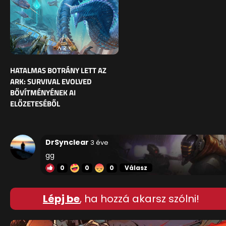
HATALMAS BOTRÁNY LETT AZ
ARK: SURVIVAL EVOLVED
BŐVÍTMÉNYÉNEK AI
ELŐZETESÉBŐL
DrSynclear
3 éve
gg
0
0
0
Válasz
Lépj be
, ha hozzá akarsz szólni!