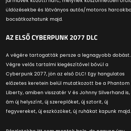
járművek közötti harc, melynek köszönhetően őrül
üldözésekbe és látványos autós/motoros harcokb
bocsátkozhatunk majd.
AZ ELSŐ CYBERPUNK 2077 DLC
A végére tartogatták persze a legnagyobb dobást.
Végre velős tartalmi kiegészítővel bővül a
Cyberpunk 2077, jön az első DLC! Egy hangulatos
előzetes keretein belül mutatkozott be a Phantom
Liberty, amiben visszatér V és Johnny Silverhand is,
ám új helyszínt, új szereplőket, új sztorit, új
fegyvereket, új eszközöket, új ruhákat kapunk majd.