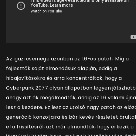
Az igazi csemege azonban az 1.6-os patch. Míg a
fejlesztők saját elmondásuk alapján, eddig a
hibajavításokra és arra koncentráltak, hogy a
Cyberpunk 2077 olyan állapotban legyen játszható
ahogy azt ők megálmodták, addig az 1.6 valami újn
lesz a kezdete. Ez lesz az utolsó nagy patch az előz
generáció konzoljaira és bár kevés részletet árulta
el a frissítésről, azt már elmondták, hogy érkezik a