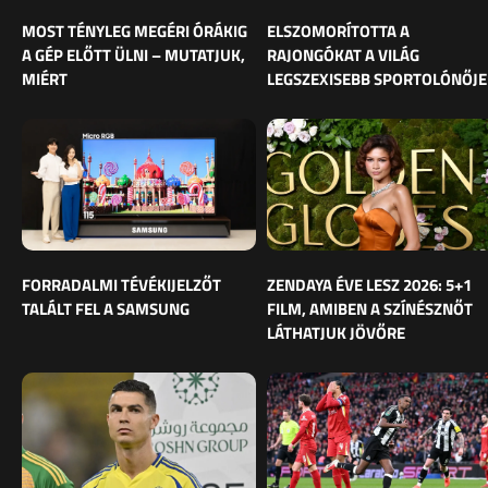
MOST TÉNYLEG MEGÉRI ÓRÁKIG
ELSZOMORÍTOTTA A
A GÉP ELŐTT ÜLNI – MUTATJUK,
RAJONGÓKAT A VILÁG
MIÉRT
LEGSZEXISEBB SPORTOLÓNŐJE
FORRADALMI TÉVÉKIJELZŐT
ZENDAYA ÉVE LESZ 2026: 5+1
TALÁLT FEL A SAMSUNG
FILM, AMIBEN A SZÍNÉSZNŐT
LÁTHATJUK JÖVŐRE