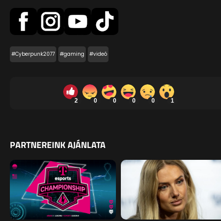
#Cyberpunk2077
#gaming
#videó
2
0
0
0
0
1
PARTNEREINK AJÁNLATA