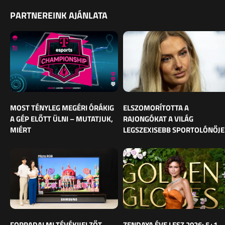
PARTNEREINK AJÁNLATA
MOST TÉNYLEG MEGÉRI ÓRÁKIG
ELSZOMORÍTOTTA A
A GÉP ELŐTT ÜLNI – MUTATJUK,
RAJONGÓKAT A VILÁG
MIÉRT
LEGSZEXISEBB SPORTOLÓNŐJE
FORRADALMI TÉVÉKIJELZŐT
ZENDAYA ÉVE LESZ 2026: 5+1