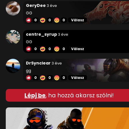
GeryDee
3 éve
GG
0
0
0
Válasz
centre_syrup
3 éve
GG
0
0
0
Válasz
DrSynclear
3 éve
gg
0
0
0
Válasz
Lépj be
, ha hozzá akarsz szólni!