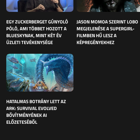
EGY ZUCKERBERGET GÚNYOLÓ
JASON MOMOA SZERINT LOBO
PÓLÓ, AMI TÖBBET HOZOTT A
MEGJELENÉSE A SUPERGIRL-
BLUESKYNAK, MINT KÉT ÉV
FILMBEN HŰ LESZ A
ÜZLETI TEVÉKENYSÉGE
KÉPREGÉNYEKHEZ
HATALMAS BOTRÁNY LETT AZ
ARK: SURVIVAL EVOLVED
BŐVÍTMÉNYÉNEK AI
ELŐZETESÉBŐL