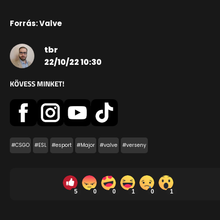
Forrás: Valve
tbr
22/10/22 10:30
KÖVESS MINKET!
#CSGO
#ESL
#esport
#Major
#valve
#verseny
5
0
0
1
0
1