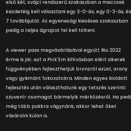
első két, svájci rendszerű szakaszban a meccsek
kezdetéig kell választani egy 3-0-ás, egy 0-3-ás, é
7 továbbjutót. Az egyenesági kieséses szakaszban
pedig a teljes ágrajzot fel kell tölteni.
A viewer pass megvásárlásával együtt Rio 2022
érme is jár, ezt a Pick'Em kihívásban elért sikerek
függvényében fejleszthetjük bronzról ezüst, arany
vagy gyémánt fokozatokra. Minden egyes kioldott
fejlesztés után választhatunk egy tetszés szerinti
szuvenír csomagot bármelyik mérkőzésről. Ha ped
még több pakkra vágynánk, akkor lehet őket
vásárolni külön is.