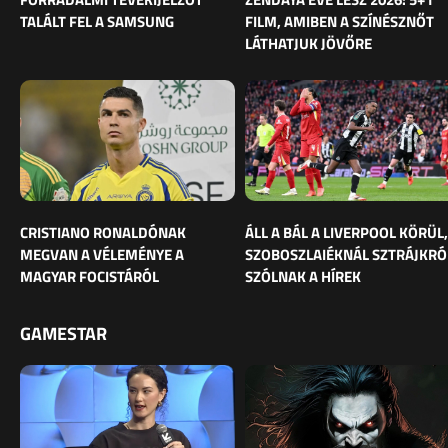
TALÁLT FEL A SAMSUNG
FILM, AMIBEN A SZÍNÉSZNŐT
LÁTHATJUK JÖVŐRE
CRISTIANO RONALDÓNAK
ÁLL A BÁL A LIVERPOOL KÖRÜL,
MEGVAN A VÉLEMÉNYE A
SZOBOSZLAIÉKNÁL SZTRÁJKRÓ
MAGYAR FOCISTÁRÓL
SZÓLNAK A HÍREK
GAMESTAR