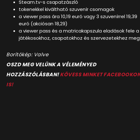
Steam.tv-s csapatzászló
tokenekkel kiváltható szuvenír csomagok
a viewer pass ára 10,19 euró vagy 3 szuvenírrel 19,39
euró (akciósan 18,29)
a viewer pass és a matricakapszula eladások fele a
játékosokhoz, csapatokhoz és szervezetekhez meg
Borítókép: Valve
OSZD MEG VELÜNK A VÉLEMÉNYED
HOZZÁSZÓLÁSBAN!
KÖVESS MINKET FACEBOOKO
IS!