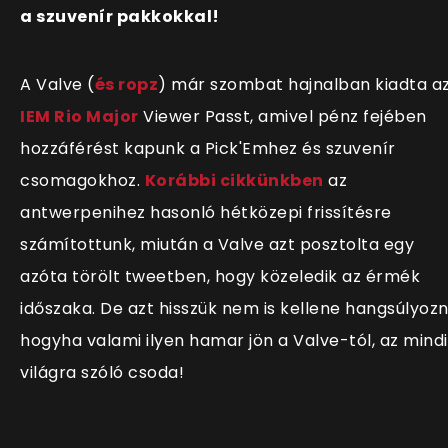
a szuvenír pakkokkal!
A Valve (
és ropz
) már szombat hajnalban kiadta a
IEM Rio Major
Viewer Passt, amivel pénz fejében
hozzáférést kapunk a Pick'Emhez és szuvenír
csomagokhoz.
Korábbi cikkünkben
az
antwerpenihez hasonló hétközepi frissítésre
számítottunk, miután a Valve azt posztolta egy
azóta törölt tweetben, hogy közeledik az érmék
időszaka. De azt hisszük nem is kellene hangsúlyozni
hogyha valami ilyen hamar jön a Valve-tól, az mind
világra szóló csoda!