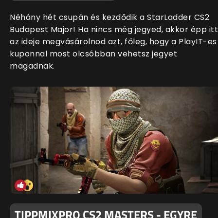
Néhány hét csupán és kezdődik a StarLadder CS2
Budapest Major! Ha nincs még jegyed, akkor épp itt
az ideje megvásárolnod azt, főleg, hogy a PlayIT-es
kuponnal most olcsóbban vehetsz jegyet
magadnak.
TIPPMIXPRO CS2 MASTERS - EGYRE