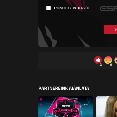
LENOVO LEGION HONVÉD
S
3
0
PARTNEREINK AJÁNLATA