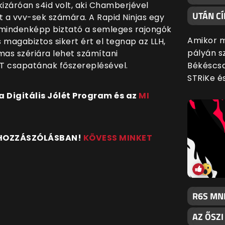
kizáróan s4id volt, aki Chamberjével
UTÁN CÍ
 a vvv-sek számára. A Rapid Ninjas egy
e mindenképp biztató a semleges rajongók
Amikor m
magabiztos sikert ért el tegnap az LLH,
pályán s
lmas szériára lehet számítani
Békéscsa
 csapatának főszereplésével.
STRiKe é
Digitális Jólét Program és az
MI
 HOZZÁSZÓLÁSBAN!
KÖVESS MINKET
R6S MN
AZ ŐSZ