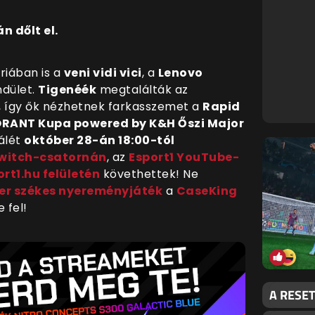
n dőlt el.
riában is a
veni vidi vici
, a
Lenovo
ndület.
Tigenéék
megtalálták az
 így ők nézhetnek farkasszemet a
Rapid
RANT Kupa powered by K&H Őszi Major
nálét
október 28-án 18:00-tól
Twitch-csatornán
, az
Esport1 YouTube-
ort1.hu felületén
követhettek! Ne
r székes nyereményjáték
a
CaseKing
 fel!
A RESE