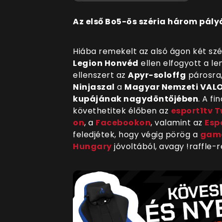
Az első Bo5-ös széria három pályá
Hiába remekelt az alsó ágon két szé
Legion Honvéd
ellen elfogyott a le
ellenszert az
Apyr-soloffg
párosra,
Ninjaszal
a
Magyar Nemzeti VALO
kupájának nagydöntőjében
. A fi
követhetitek élőben
az
esport1tv 
on
, a
Facebookon
, valamint az
Esp
feledjétek, hogy végig pörög a
game
Hungary
jóvoltából, avagy !raffle-re