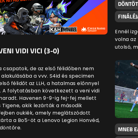
DÖNTÖT
FINÁLÉ
Ennél iz
volna az
utolsó, 
NI VIDI VICI (3-0)
a csapatok, de az első félidőben nem
 alakulásába a vvv. S4id és specimen
lső félidőt az LLH, a hatalmas előnnyel
 A folytatásban következett a veni vidi
maradt. Havenen 9-9-ig fej-fej mellett
s Tigene, akik lezárták a második
k fejben oukiék, amely meglátszódott
árta a Bo5-öt a Lenovo Legion Honvéd,
ydöntőre.
MNEB EA