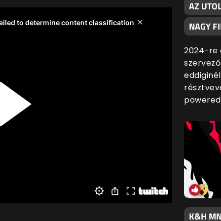
AZ UTO
NAGY F
2024-re 
szervező
eddiginé
résztvev
powered
K&H MN