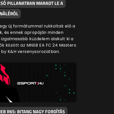
LSÓ PILLANATBAN MARADT LE A
INÁLÉRÓL
egy új formátummal rukkoltak elő a
k, és ennek apropóján minden
l izgalmasabb küzdelem alakult ki a
ők között az MNEB EA FC 24 Masters
 by K&H versenysorozatban.
EB R6S: BITANG NAGY FORDÍTÁS