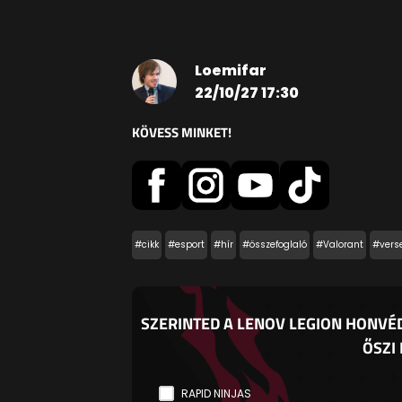
Loemifar
22/10/27 17:30
KÖVESS MINKET!
#cikk
#esport
#hír
#összefoglaló
#Valorant
#vers
SZERINTED A LENOV LEGION HONVÉD
ŐSZI
RAPID NINJAS