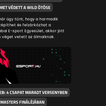
MET VÉDETT A WILD ÖTÖSE
ár úgy tűnt, hogy a harmadik
zépíthet és felzárkózhat a
bai E-sport Egyesület, akkor jött
s véget vetett az álmaiknak.
EB: 4 CSAPAT MARADT VERSENYBEN
I MASTERS FINÁLÉJÁBAN