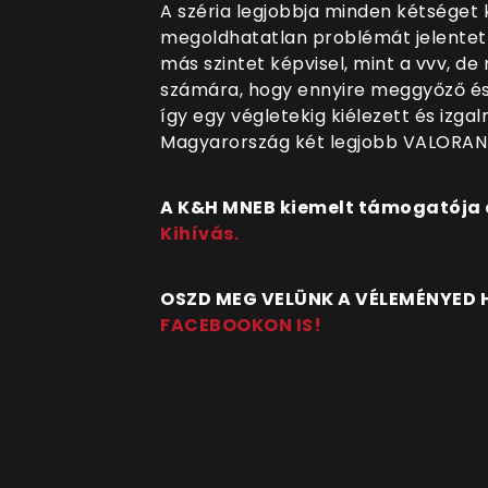
A széria legjobbja minden kétséget 
megoldhatatlan problémát jelentett
más szintet képvisel, mint a vvv, d
számára, hogy ennyire meggyőző és 
így egy végletekig kiélezett és izga
Magyarország két legjobb VALORANT
A K&H MNEB kiemelt támogatója a 
Kihívás.
OSZD MEG VELÜNK A VÉLEMÉNYED
FACEBOOKON IS!