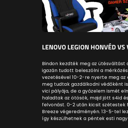
LENOVO LEGION HONVÉD VS VE
Bindon kezdték meg az ütésváltást 
igazán tudott beleszólni a mérkőzés
vezetésével 10-2-re nyerte meg az e
meg tudtak gazdálkodni védőként is.
vici pályája, de a győzelem ismét el
haladtak az ötösök, majd jött s4id é
felvonást. 0-2 után kicsit széteste
Breeze végeredményén. 13-5-tel lez
így készülhetnek a péntek esti nag