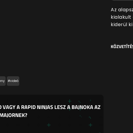
Az alaps
kialakul
kiderül k
KÖZVETÍTÉ
eny
#videó
 VAGY A RAPID NINJAS LESZ A BAJNOKA AZ
 MAJORNEK?