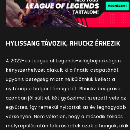
HYLISSANG TÁVOZIK, RHUCKZ ÉRKEZIK
A 2022-es League of Legends-világbajnokságon
kényszerhelyzet alakult ki a Fnatic csapatánál,
ugyanis betegség miatt nélkülözniük kellett a
nyitónap a bolgár támogatót. Rhuckz beugrása
azonban jól sült el, két győzelmet szerzett vele az
együttes, így remekül nyitottak az év legnagyobb
versenyén. Nem véletlen, hogy a második félidős
mélyrepülés után felerősödtek azok a hangok, akik