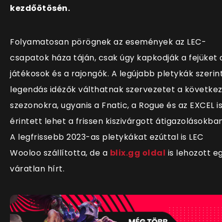
kezdőötösén.
Folyamatosan pörögnek az események az LEC-
csapatok háza táján, csak úgy kapkodják a fejüket 
játékosok és a rajongók. A legújabb pletykák szerin
legendás idézők válthatnak szervezetet a követke
szezonokra, ugyanis a Fnatic, a Rogue és az EXCEL i
érintett lehet a frissen kiszivárgott átigazolásokban
A legfrissebb 2023-as pletykákat ezúttal is LEC
Wooloo szállította, de a
blix.gg oldal
is lehozott e
váratlan hírt.