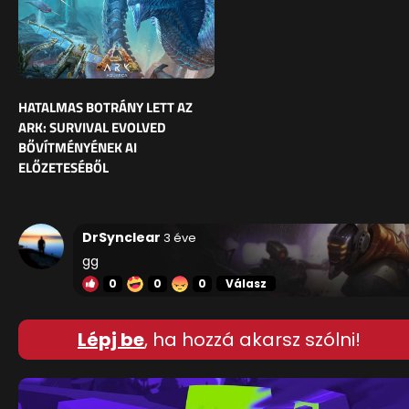
HATALMAS BOTRÁNY LETT AZ
ARK: SURVIVAL EVOLVED
BŐVÍTMÉNYÉNEK AI
ELŐZETESÉBŐL
DrSynclear
3 éve
gg
0
0
0
Válasz
Lépj be
, ha hozzá akarsz szólni!