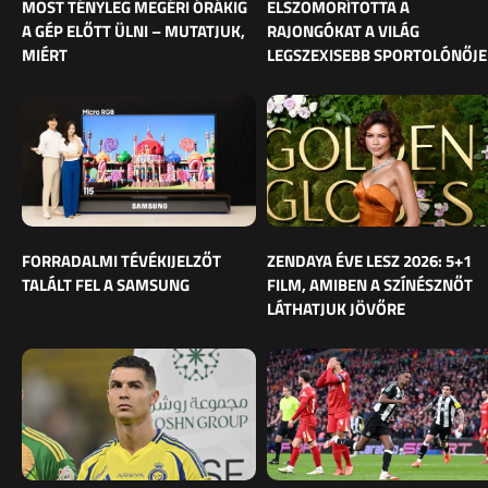
MOST TÉNYLEG MEGÉRI ÓRÁKIG
ELSZOMORÍTOTTA A
A GÉP ELŐTT ÜLNI – MUTATJUK,
RAJONGÓKAT A VILÁG
MIÉRT
LEGSZEXISEBB SPORTOLÓNŐJE
FORRADALMI TÉVÉKIJELZŐT
ZENDAYA ÉVE LESZ 2026: 5+1
TALÁLT FEL A SAMSUNG
FILM, AMIBEN A SZÍNÉSZNŐT
LÁTHATJUK JÖVŐRE