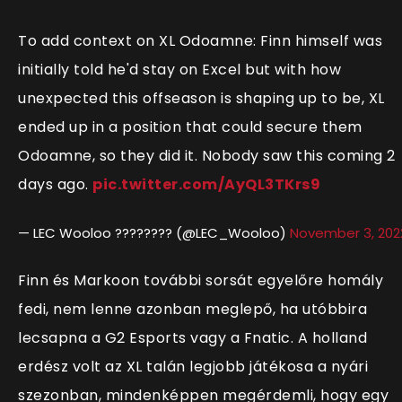
To add context on XL Odoamne: Finn himself was
initially told he'd stay on Excel but with how
unexpected this offseason is shaping up to be, XL
ended up in a position that could secure them
Odoamne, so they did it. Nobody saw this coming 2
days ago.
pic.twitter.com/AyQL3TKrs9
— LEC Wooloo ???????? (@LEC_Wooloo)
November 3, 202
Finn és Markoon további sorsát egyelőre homály
fedi, nem lenne azonban meglepő, ha utóbbira
lecsapna a G2 Esports vagy a Fnatic. A holland
erdész volt az XL talán legjobb játékosa a nyári
szezonban, mindenképpen megérdemli, hogy egy