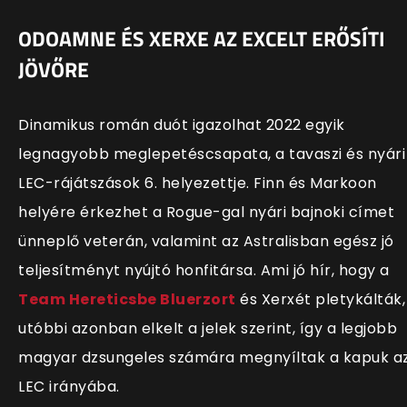
ODOAMNE ÉS XERXE AZ EXCELT ERŐSÍTI
JÖVŐRE
Dinamikus román duót igazolhat 2022 egyik
legnagyobb meglepetéscsapata, a tavaszi és nyári
LEC-rájátszások 6. helyezettje. Finn és Markoon
helyére érkezhet a Rogue-gal nyári bajnoki címet
ünneplő veterán, valamint az Astralisban egész jó
teljesítményt nyújtó honfitársa. Ami jó hír, hogy a
Team Hereticsbe Bluerzort
és Xerxét pletykálták,
utóbbi azonban elkelt a jelek szerint, így a legjobb
magyar dzsungeles számára megnyíltak a kapuk a
LEC irányába.