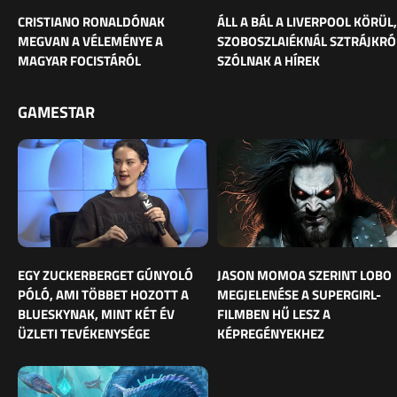
CRISTIANO RONALDÓNAK
ÁLL A BÁL A LIVERPOOL KÖRÜL,
MEGVAN A VÉLEMÉNYE A
SZOBOSZLAIÉKNÁL SZTRÁJKRÓ
MAGYAR FOCISTÁRÓL
SZÓLNAK A HÍREK
GAMESTAR
EGY ZUCKERBERGET GÚNYOLÓ
JASON MOMOA SZERINT LOBO
PÓLÓ, AMI TÖBBET HOZOTT A
MEGJELENÉSE A SUPERGIRL-
BLUESKYNAK, MINT KÉT ÉV
FILMBEN HŰ LESZ A
ÜZLETI TEVÉKENYSÉGE
KÉPREGÉNYEKHEZ