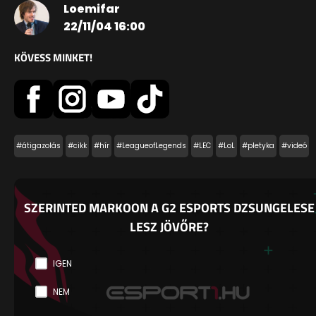
Loemifar
22/11/04 16:00
KÖVESS MINKET!
#átigazolás
#cikk
#hír
#LeagueofLegends
#LEC
#LoL
#pletyka
#videó
SZERINTED MARKOON A G2 ESPORTS DZSUNGELESE
LESZ JÖVŐRE?
IGEN
NEM