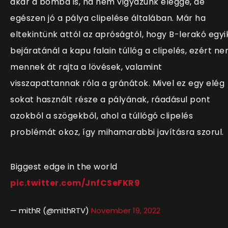
akár a bomba is, ha nem vigyázunk eléggé, de
egészen jó a pálya clipelése általában. Már ha
eltekintünk attól az apróságtól, hogy B-lerakó egyi
bejáratánál a kapu falain túllóg a clipelés, ezért n
mennek át rajta a lövések, valamint
visszapattannak róla a gránátok. Mivel ez egy elég
sokat használt része a pályának, ráadásul pont
azokból a szögekből, ahol a túllógó clipelés
problémát okoz, így mihamarabbi javításra szorul.
Biggest edge in the world
pic.twitter.com/JnfCSeFKR9
— mithR (@mithRTV)
November 19, 2022