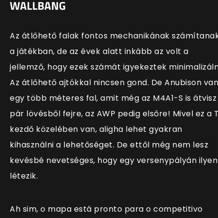
WALLBANG
Az átlőhető falak fontos mechanikának számítana
a játékban, de az évek alatt inkább az volt a
jellemző, hogy ezek számát igyekeztek minimalizáln
Az átlőhető ajtókkal nincsen gond. De Anubison va
egy több méteres fal, amit még az M4A1-S is átvisz
pár lövésből fejre, az AWP pedig elsőre! Mivel ez a 
kezdő közelében van, aligha lehet gyakran
kihasználni a lehetőséget. De ettől még nem lesz
kevésbé nevetséges, hogy egy versenypályán ilyen
létezik.
Ah sim, o mapa está pronto para o competitivo