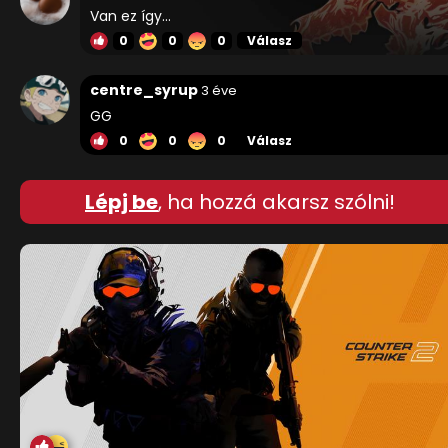
Van ez így...
0
0
0
Válasz
centre_syrup
3 éve
GG
0
0
0
Válasz
Lépj be
, ha hozzá akarsz szólni!