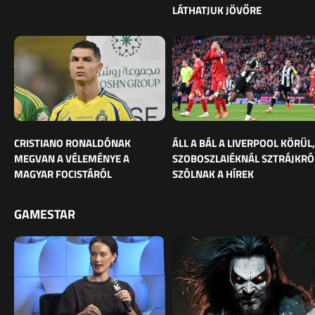
LÁTHATJUK JÖVŐRE
CRISTIANO RONALDÓNAK
ÁLL A BÁL A LIVERPOOL KÖRÜL,
MEGVAN A VÉLEMÉNYE A
SZOBOSZLAIÉKNÁL SZTRÁJKRÓ
MAGYAR FOCISTÁRÓL
SZÓLNAK A HÍREK
GAMESTAR