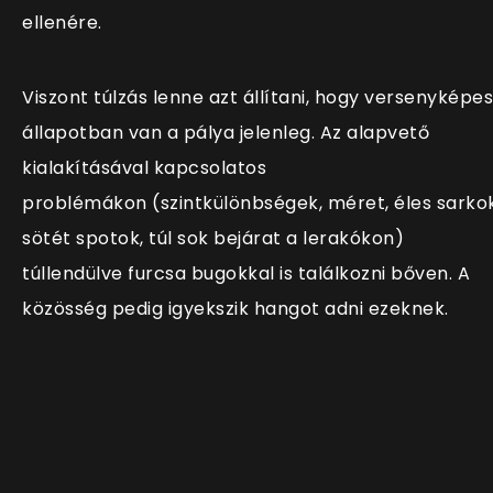
ellenére.
Viszont túlzás lenne azt állítani, hogy versenyképes
állapotban van a pálya jelenleg. Az alapvető
kialakításával kapcsolatos
problémákon (szintkülönbségek, méret, éles sarkok
sötét spotok, túl sok bejárat a lerakókon)
túllendülve furcsa bugokkal is találkozni bőven. A
közösség pedig igyekszik hangot adni ezeknek.