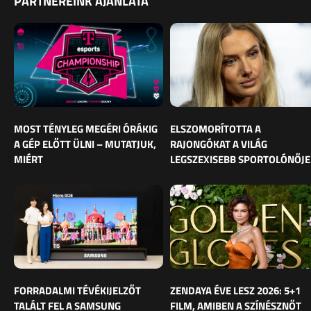
PARTNEREINK AJÁNLATA
MOST TÉNYLEG MEGÉRI ÓRÁKIG
ELSZOMORÍTOTTA A
A GÉP ELŐTT ÜLNI – MUTATJUK,
RAJONGÓKAT A VILÁG
MIÉRT
LEGSZEXISEBB SPORTOLÓNŐJE
FORRADALMI TÉVÉKIJELZŐT
ZENDAYA ÉVE LESZ 2026: 5+1
TALÁLT FEL A SAMSUNG
FILM, AMIBEN A SZÍNÉSZNŐT