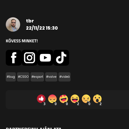
tbr
22/11/22 15:30
KÖVESS MINKET!
#bug
#CSGO
#esport
#valve
#videó
3
0
0
2
0
2