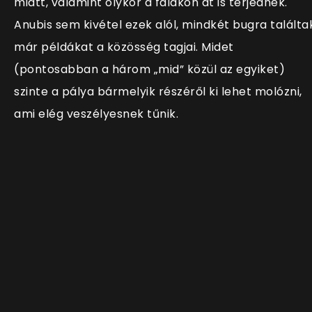
miatt, valamint olykor a falakon át is terjednek.
Anubis sem kivétel ezek alól, mindkét bugra találta
már példákat a közösség tagjai. Midet
(pontosabban a három „mid” közül az egyiket)
szinte a pálya bármelyik részéről ki lehet molózni,
ami elég veszélyesnek tűnik.