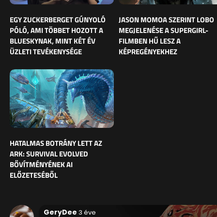
EGY ZUCKERBERGET GÚNYOLÓ
JASON MOMOA SZERINT LOBO
PÓLÓ, AMI TÖBBET HOZOTT A
MEGJELENÉSE A SUPERGIRL-
BLUESKYNAK, MINT KÉT ÉV
FILMBEN HŰ LESZ A
ÜZLETI TEVÉKENYSÉGE
KÉPREGÉNYEKHEZ
HATALMAS BOTRÁNY LETT AZ
ARK: SURVIVAL EVOLVED
BŐVÍTMÉNYÉNEK AI
ELŐZETESÉBŐL
GeryDee
3 éve