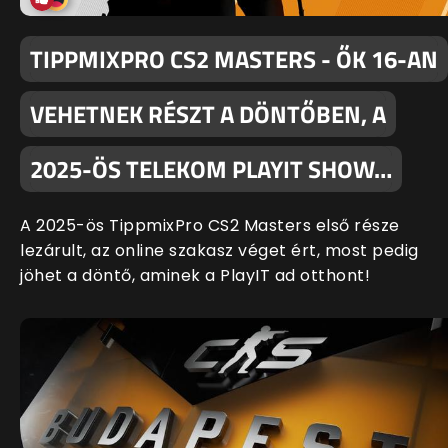
TIPPMIXPRO CS2 MASTERS - ŐK 16-AN
VEHETNEK RÉSZT A DÖNTŐBEN, A
2025-ÖS TELEKOM PLAYIT SHOW…
A 2025-ös TippmixPro CS2 Masters első része
lezárult, az online szakasz véget ért, most pedig
jöhet a döntő, aminek a PlayIT ad otthont!