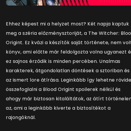
Ehhez képest mi a helyzet most? Két napja kaptuk
meg a széria előzménysztoriját, a The Witcher: Blo
Origint. Ez kvázi a készítők saját története, nem vol
könyv, ami előtte már feldolgozta volna ugyanezt é
ez sajnos érződik is minden percében. Unalmas
karakterek, átgondolatlan döntések a sztoriban és
az ismert lore átírása. Leginkább így lehetne rövid
összefoglalni a Blood Origint spoilerek nélkül és
ahogy már biztosan kitaláltátok, az átírt történel
az, ami a leginkább kiverte a biztosítékot a
rajongóknál.