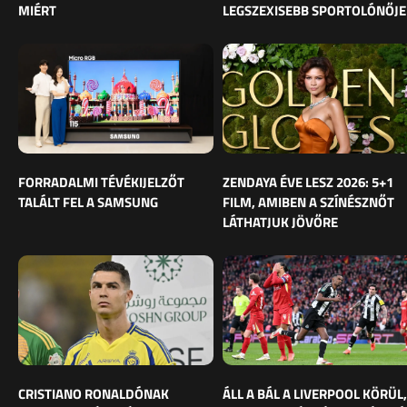
MIÉRT
LEGSZEXISEBB SPORTOLÓNŐJE
FORRADALMI TÉVÉKIJELZŐT
ZENDAYA ÉVE LESZ 2026: 5+1
TALÁLT FEL A SAMSUNG
FILM, AMIBEN A SZÍNÉSZNŐT
LÁTHATJUK JÖVŐRE
CRISTIANO RONALDÓNAK
ÁLL A BÁL A LIVERPOOL KÖRÜL,