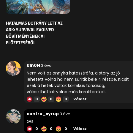
HATALMAS BOTRÁNY LETT AZ
ARK: SURVIVAL EVOLVED
BŐVÍTMÉNYÉNEK AI
ELŐZETESÉBŐL
k1n0N
3 éve
Nem volt az annyira katasztrófa, a story az jó
lehetett volna ha nem sűrítik bele 4 részbe. Kicsit
ezek a hetek voltak komikus társaság,
választhattak volna más karaktereket.
0
0
0
Válasz
centre_syrup
3 éve
GG
0
0
0
Válasz