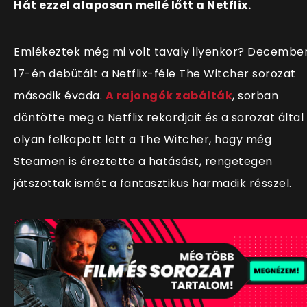
Hát ezzel alaposan mellé lőtt a Netflix.
Emlékeztek még mi volt tavaly ilyenkor? Decembe
17-én debütált a Netflix-féle The Witcher sorozat
második évada.
A rajongók zabálták
, sorban
döntötte meg a Netflix rekordjait és a sorozat által
olyan felkapott lett a The Witcher, hogy még
Steamen is éreztette a hatásást, rengetegen
játszottak ismét a fantasztikus harmadik résszel.