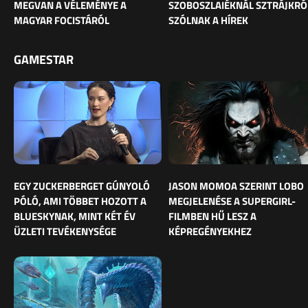
MEGVAN A VÉLEMÉNYE A
SZOBOSZLAIÉKNÁL SZTRÁJKRÓ
MAGYAR FOCISTÁRÓL
SZÓLNAK A HÍREK
GAMESTAR
EGY ZUCKERBERGET GÚNYOLÓ
JASON MOMOA SZERINT LOBO
PÓLÓ, AMI TÖBBET HOZOTT A
MEGJELENÉSE A SUPERGIRL-
BLUESKYNAK, MINT KÉT ÉV
FILMBEN HŰ LESZ A
ÜZLETI TEVÉKENYSÉGE
KÉPREGÉNYEKHEZ