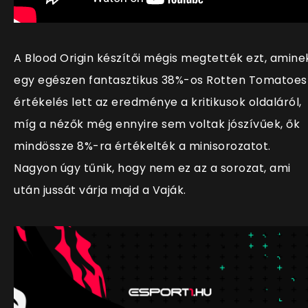
A Blood Origin készítői mégis megtették ezt, amine
egy egészen fantasztikus 38%-os Rotten Tomatoes
értékelés lett az eredménye a kritikusok oldaláról,
míg a nézők még ennyire sem voltak jószívűek, ők
mindössze 8%-ra értékelték a minisorozatot.
Nagyon úgy tűnik, hogy nem ez az a sorozat, ami
után jussát várja majd a Vaják.