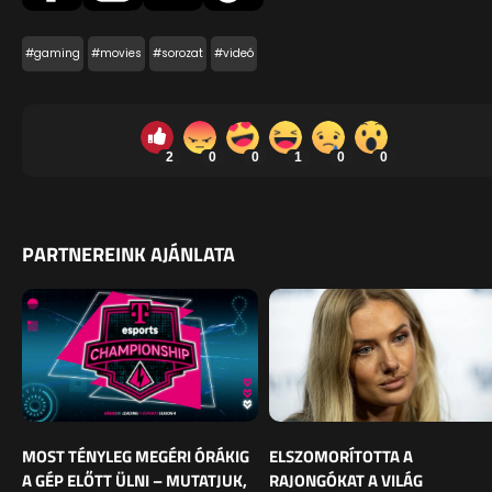
#gaming
#movies
#sorozat
#videó
2
0
0
1
0
0
PARTNEREINK AJÁNLATA
MOST TÉNYLEG MEGÉRI ÓRÁKIG
ELSZOMORÍTOTTA A
A GÉP ELŐTT ÜLNI – MUTATJUK,
RAJONGÓKAT A VILÁG