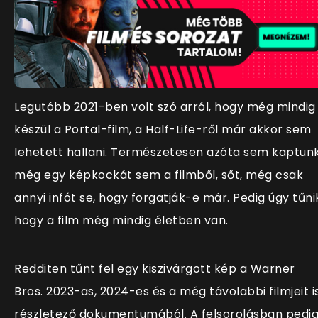
Legutóbb 2021-ben volt szó arról, hogy még mindig
készül a Portal-film, a Half-Life-ről már akkor sem
lehetett hallani. Természetesen azóta sem kaptun
még egy képkockát sem a filmből, sőt, még csak
annyi infót se, hogy forgatják-e már. Pedig úgy tűni
hogy a film még mindig életben van.
Redditen tűnt fel egy kiszivárgott kép a Warner
Bros. 2023-as, 2024-es és a még távolabbi filmjeit i
részletező dokumentumából. A felsorolásban pedi