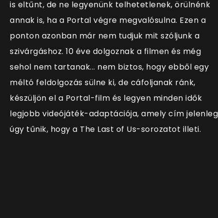
is eltűnt, de ne legyenünk telhetetlenek, örülnénk
annak is, ha a Portal végre megvalósulna. Ezen a
ponton azonban már nem tudjuk mit szóljunk a
szivárgáshoz. 10 éve dolgoznak a filmen és még
sehol nem tartanak... nem biztos, hogy ebből egy
méltó feldolgozás sülne ki, de cáfoljanak ránk,
készüljön el a Portal-film és legyen minden idők
legjobb videójáték-adaptációja, amely cím jelenleg
úgy tűnik, hogy a The Last of Us-sorozatot illeti.