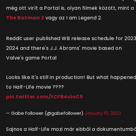
még ott virít a Portal is, olyan filmek között, mint a
The Batman 2
vagy az I am Legend 2.
Reddit user published WB release schedule for 202
2024 and there's J.J. Abrams' movie based on
Valve's game Portal
Looks like it's still in production! But what happene
to Half-Life movie ????
pic.twitter.com/tCFB4cloC5
— ‎Gabe Follower (@gabefollower)
January 15, 2023
Sajnos a Half-Life mozi már ebből a dokumentumbó