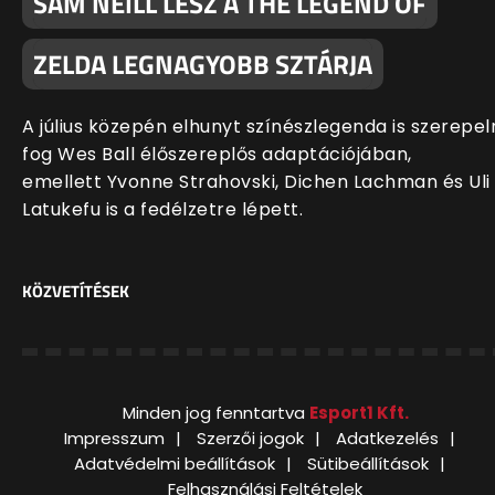
SAM NEILL LESZ A THE LEGEND OF
ZELDA LEGNAGYOBB SZTÁRJA
A július közepén elhunyt színészlegenda is szerepel
fog Wes Ball élőszereplős adaptációjában,
emellett Yvonne Strahovski, Dichen Lachman és Uli
Latukefu is a fedélzetre lépett.
KÖZVETÍTÉSEK
Minden jog fenntartva
Esport1 Kft.
Impresszum
Szerzői jogok
Adatkezelés
Adatvédelmi beállítások
Sütibeállítások
Felhasználási Feltételek