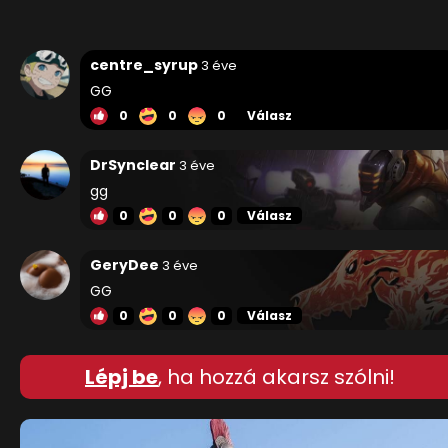
centre_syrup
3 éve
GG
0
0
0
Válasz
DrSynclear
3 éve
gg
0
0
0
Válasz
GeryDee
3 éve
GG
0
0
0
Válasz
Lépj be
, ha hozzá akarsz szólni!