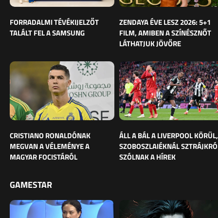
FORRADALMI TÉVÉKIJELZŐT
ZENDAYA ÉVE LESZ 2026: 5+1
TALÁLT FEL A SAMSUNG
FILM, AMIBEN A SZÍNÉSZNŐT
LÁTHATJUK JÖVŐRE
CRISTIANO RONALDÓNAK
ÁLL A BÁL A LIVERPOOL KÖRÜL,
MEGVAN A VÉLEMÉNYE A
SZOBOSZLAIÉKNÁL SZTRÁJKRÓ
MAGYAR FOCISTÁRÓL
SZÓLNAK A HÍREK
GAMESTAR