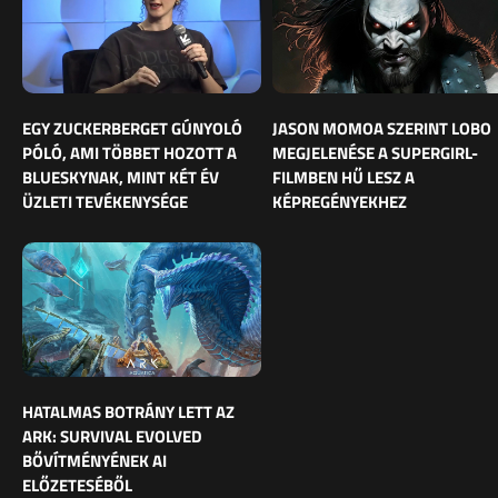
EGY ZUCKERBERGET GÚNYOLÓ
JASON MOMOA SZERINT LOBO
PÓLÓ, AMI TÖBBET HOZOTT A
MEGJELENÉSE A SUPERGIRL-
BLUESKYNAK, MINT KÉT ÉV
FILMBEN HŰ LESZ A
ÜZLETI TEVÉKENYSÉGE
KÉPREGÉNYEKHEZ
HATALMAS BOTRÁNY LETT AZ
ARK: SURVIVAL EVOLVED
BŐVÍTMÉNYÉNEK AI
ELŐZETESÉBŐL