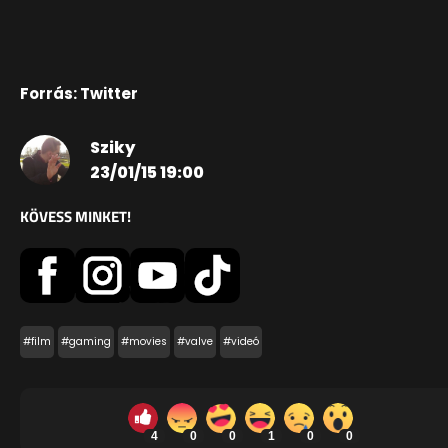
Forrás: Twitter
Sziky
23/01/15 19:00
KÖVESS MINKET!
#film
#gaming
#movies
#valve
#videó
4
0
0
1
0
0