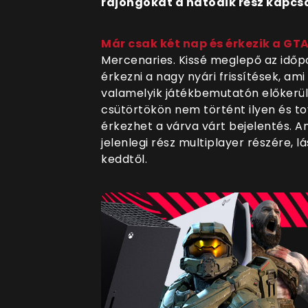
rajongókat a hatodik rész kapcs
Már csak két nap és érkezik a GT
Mercenaries. Kissé meglepő az időp
érkezni a nagy nyári frissítések, ami
valamelyik játékbemutatón előkerü
csütörtökön nem történt ilyen és to
érkezhet a várva várt bejelentés. Ami
jelenlegi rész multiplayer részére, 
keddtől.