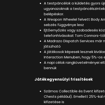
A testpáncélok a küldetés gyors újr
ugyanazoknak a testpáncélszintekn
belépéskor.
A Weapon Wheelel felvett Body Arm
sebzés függvénye lesz
Ejtőernyőzés vagy szabadesés kö
telefonhívásokat Tom Connors-tól 
A Madrazo Dispatch Services már n
játszható
A játékosok képesek lesznek kivál
Interaction Menuben, hogy 5%-os 
A napi célok rangkövetelményei el
bennük
Játékegyensúlyi frissítések
Számos Collectible és Event kifiz
Chests például). Emellett 25%-kal n
kifizetése is