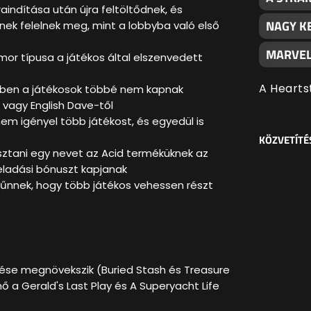
aindítása után újra feltöltődnek, és
NAGY K
ek felelnek meg, mint a lobbyba való első
MARVEL
or típusa a játékos által elszenvedett
A Hearts
zben a játékosok többé nem kapnak
vagy English Dave-től
em igényel több játékost, és egyedül is
KÖZVETÍTÉ
asztani egy nevet az Acid terméküknek az
eladási bónuszt kapjanak
tűnnek, hogy több játékos vehessen részt
etése megnövekszik (Buried Stash és Treasure
ő a Gerald's Last Play és A Superyacht Life