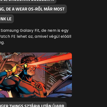
G, DE A WEAR OS-RŐL MÁR MOST
NK LE
Samsung Galaxy Fit, de nem is egy
tch FE lehet az, amivel végül előáll
ng.
GER THINGS SZTÁRJA UTÁN ÚJABB