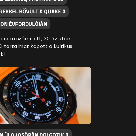
REKKEL BŐVÜLT A QUAKE A
ON ÉVFORDULÓJÁN
ki nem számított, 30 év után
új tartalmat kapott a kultikus
k!
EN ÚJ OKOSÓRÁN DOLGOZIK A