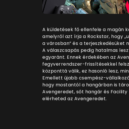
A küldetések fő ellenfele a magán k
amelyről azt írja a Rockstar, hogy 
a városban” és a terjeszkedésüket ne
A válaszcsapás pedig hatalmas lesz
egyaránt. Ennek érdekében az Aveng
fegyverrendszer-frissítésekkel felsz
központtá válik, ez hasonló lesz, m
Emellett újabb csempész-vállalkozás
hogy mostantól a hangárban is táro
Avengeredet, sőt hangár és Facility 
elérheted az Avengeredet.