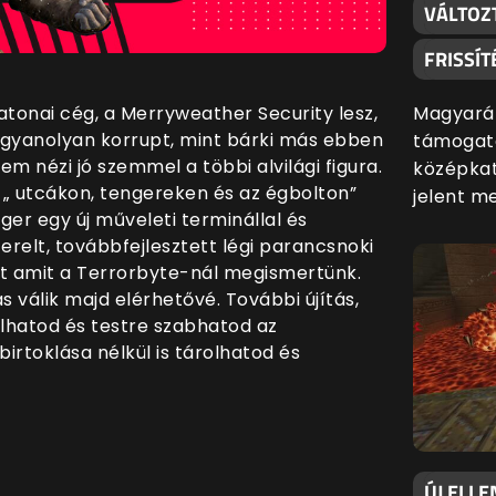
VÁLTOZ
FRISSÍT
Magyaráz
atonai cég, a Merryweather Security lesz,
„ugyanolyan korrupt, mint bárki más ebben
támogatá
m nézi jó szemmel a többi alvilági figura.
középkat
 „ utcákon, tengereken és az égbolton”
jelent m
er egy új műveleti terminállal és
erelt, továbbfejlesztett légi parancsnoki
int amit a Terrorbyte-nál megismertünk.
 válik majd elérhetővé. További újítás,
lhatod és testre szabhatod az
birtoklása nélkül is tárolhatod és
ÚJ ELLE