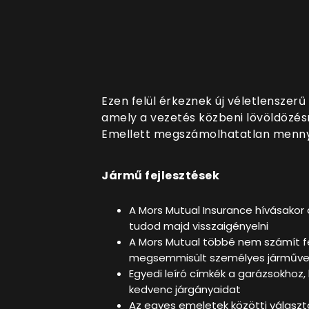
Ezen felül érkeznek új véletlenszer
amely a vezetés közbeni lövöldözésre 
Emellett megszámolhatatlan mennyis
Jármű fejlesztések
A Mors Mutual Insurance hívásakor
tudod majd visszaigényelni
A Mors Mutual többé nem számít fe
megsemmisült személyes járművek
Egyedi leíró címkék a garázsokhoz
kedvenc járgányaidat
Az egyes emeletek közötti választ