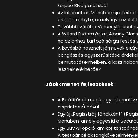
Eclipse Blvd garázsból
Az Interaction Menuben újrakérhet
és a Terrorbyte, amely így közeleb
További szűrők a Versenytípusok 
A Willard Eudora és az Albany Clas
ha az ahhoz tartozó sárga festés v
A kevésbé használt járművek eltávo
böngészés egyszerűsítése érdeké
bemutatótermeiben, a kaszinóban 
lesznek elérhetőek
Játékmenet fejlesztések
A Beállítások menü egy alternatív 
a sprinthez) bővül.
Egy új „Regisztrálj főnökként” (Reg
Menuben, amely egyesíti a SecuroS
Egy Buy All opció, amikor testpán
A testpáncélok rangkövetelményei