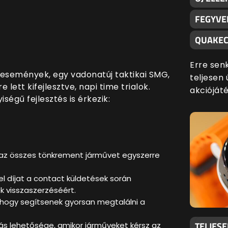
FEGYVE
QUAKEC
Erre sen
ű események, egy vadonatúj taktikai SMG,
teljesen 
lett kifejlesztve, napi time trialok.
akciójáté
égű fejlesztés is érkezik:
 az összes tönkrement járművet egyszerre
l díjat a contact küldetések során
 visszaszerzéséért.
, hogy segítsenek gyorsan megtalálni a
TELJES
ás lehetősége, amikor járműveket kérsz az