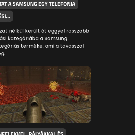
TAT A SAMSUNG EGY TELEFONJA
ÉSI…
at nélkül került át eggyel rosszabb
si kategóriába a Samsung
egóriás terméke, ami a tavasszal
eg.
NFELEKKEL, PÁLYÁKKAL ÉS