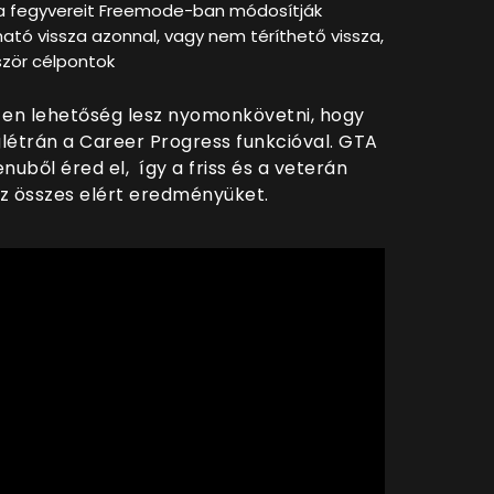
a fegyvereit Freemode-ban módosítják
ató vissza azonnal, vagy nem téríthető vissza,
ször célpontok
S-en lehetőség lesz nyomonkövetni, hogy
létrán a Career Progress funkcióval. GTA
uből éred el, így a friss és a veterán
az összes elért eredményüket.