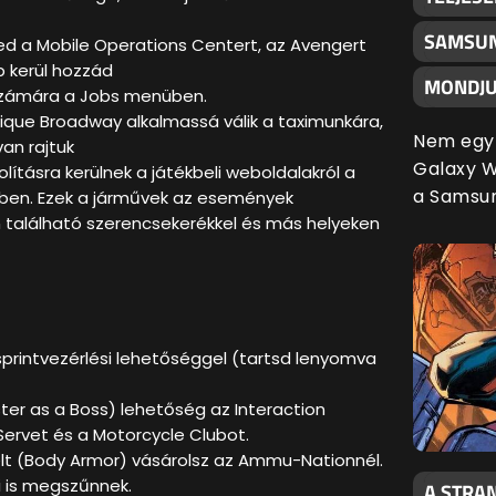
SAMSUN
ed a Mobile Operations Centert, az Avengert
b kerül hozzád
MONDJU
számára a Jobs menüben.
sique Broadway alkalmassá válik a taximunkára,
Nem egy 
an rajtuk
Galaxy Wa
lításra kerülnek a játékbeli weboldalakról a
a Samsu
ben. Ezek a járművek az események
található szerencsekerékkel és más helyeken
sprintvezérlési lehetőséggel (tartsd lenyomva
ister as a Boss) lehetőség az Interaction
ervet és a Motorcycle Clubot.
célt (Body Armor) vásárolsz az Ammu-Nationnél.
 is megszűnnek.
A STRAN