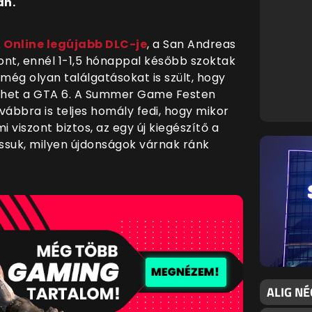
án.
A Online legújabb DLC-je
, a San Andreas
ont, ennél 1-1,5 hónappal később szoktak
 még olyan találgatásokat is szült, hogy
lhet a GTA 6. A Summer Game Festen
vábbra is teljes homály fedi, hogy mikor
 viszont biztos, az egy új kiegészítő a
lássuk, milyen újdonságok várnak ránk
ALIG NÉ