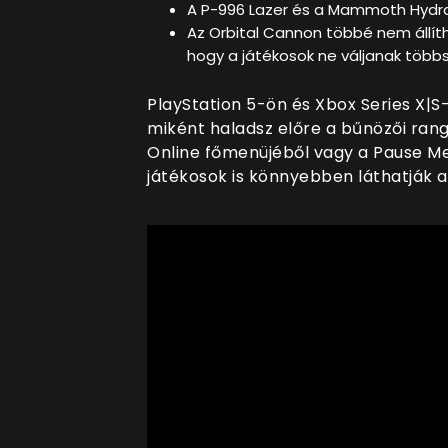
A P-996 Lazer és a Mammoth Hydr
Az Orbital Cannon többé nem állíth
hogy a játékosok ne váljanak több
PlayStation 5-ön és Xbox Series X|
miként haladsz előre a bűnözői rang
Online főmenüjéből vagy a Pause Men
játékosok is könnyebben láthatják 