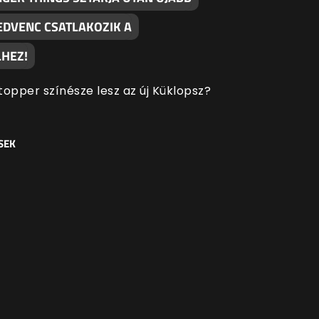
EDVENC CSATLAKOZIK A
HEZ!
topper színésze lesz az új Küklopsz?
SEK