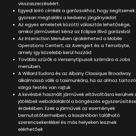
visszaszerzéséért.
Egyedi leíró címkék a garázsokhoz, hogy segítsenek
gyorsan megtalálni a kedvenc járgányaidat
Az egyes emeletek közötti választás lehetősége,
amikor járműveket kérsz az Eclipse Blvd garázsból
Az Interaction Menuben újrakérheted a Mobile
Operations Centert, az Avengert és a Terrorbyte,
amely így közelebb kerül hozzád
További szűrők a Versenytípusok számára a Jobs
menüben.
A Willard Eudora és az Albany Classique Broadway
alkalmassá válik a taximunkára, ha az ahhoz tartozó
sárga festés van rajtuk
A kevésbé használt járművek eltávolításra kerülnek 
játékbeli weboldalakról a böngészés egyszerűsítés
érdekében. Ezek a járművek az események
bemutatótermeiben, a kaszinóban található
szerencsekerékkel és más helyeken lesznek
elérhetőek