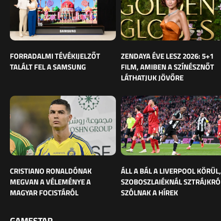
FORRADALMI TÉVÉKIJELZŐT
ZENDAYA ÉVE LESZ 2026: 5+1
TALÁLT FEL A SAMSUNG
FILM, AMIBEN A SZÍNÉSZNŐT
LÁTHATJUK JÖVŐRE
CRISTIANO RONALDÓNAK
ÁLL A BÁL A LIVERPOOL KÖRÜL,
MEGVAN A VÉLEMÉNYE A
SZOBOSZLAIÉKNÁL SZTRÁJKRÓ
MAGYAR FOCISTÁRÓL
SZÓLNAK A HÍREK
GAMESTAR