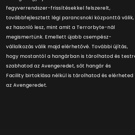
fegyverrendszer-frissítésekkel felszerelt,
továbbfejlesztett légi parancsnoki központtá válik,
ez hasonló lesz, mint amit a Terrorbyte-nál
megismertünk. Emellett újabb csempész-
vállalkozás válik majd elérhetővé. További újítás,
hogy mostantól a hangárban is tárolhatod és testr
szabhatod az Avengeredet, sőt hangár és
Facility birtoklása nélkül is tárolhatod és elérheted
az Avengeredet.