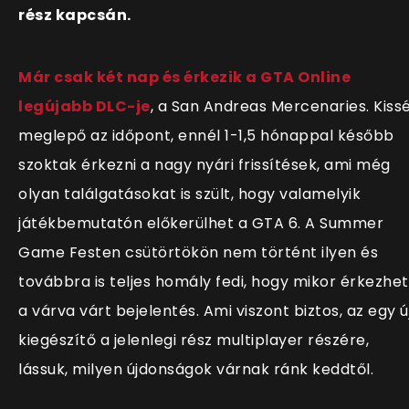
rész kapcsán.
Már csak két nap és érkezik a GTA Online
legújabb DLC-je
, a San Andreas Mercenaries. Kiss
meglepő az időpont, ennél 1-1,5 hónappal később
szoktak érkezni a nagy nyári frissítések, ami még
olyan találgatásokat is szült, hogy valamelyik
játékbemutatón előkerülhet a GTA 6. A Summer
Game Festen csütörtökön nem történt ilyen és
továbbra is teljes homály fedi, hogy mikor érkezhet
a várva várt bejelentés. Ami viszont biztos, az egy ú
kiegészítő a jelenlegi rész multiplayer részére,
lássuk, milyen újdonságok várnak ránk keddtől.