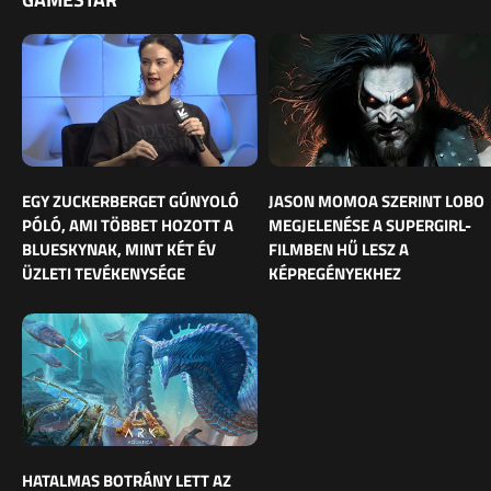
EGY ZUCKERBERGET GÚNYOLÓ
JASON MOMOA SZERINT LOBO
PÓLÓ, AMI TÖBBET HOZOTT A
MEGJELENÉSE A SUPERGIRL-
BLUESKYNAK, MINT KÉT ÉV
FILMBEN HŰ LESZ A
ÜZLETI TEVÉKENYSÉGE
KÉPREGÉNYEKHEZ
HATALMAS BOTRÁNY LETT AZ