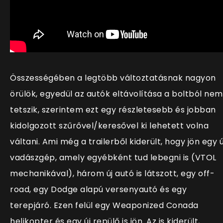
Összességében a legtöbb változtatásnak nagyon
örülök, egyedül az autók eltávolítása a boltból nem
tetszik, szerintem ezt egy részletesebb és jobban
kidolgozott szűrővel/keresővel ki lehetett volna
váltani. Ami még a trailerből kiderült, hogy jön egy ú
vadászgép, amely egyébként tud lebegni is (VTOL
mechanikával), három új autó is látszott, egy off-
road, egy Dodge alapú versenyautó és egy
terepjáró. Ezen felül egy Weaponized
Conada
helikopter és egy új repülő is jön. Az is kiderült,