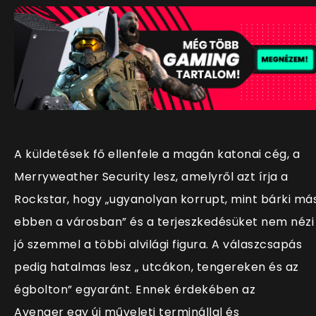
A küldetések fő ellenfele a magán katonai cég, a
Merryweather Security lesz, amelyről azt írja a
Rockstar, hogy „ugyanolyan korrupt, mint bárki má
ebben a városban” és a terjeszkedésüket nem nézi
jó szemmel a többi alvilági figura. A válaszcsapás
pedig hatalmas lesz „ utcákon, tengereken és az
égbolton” egyaránt. Ennek érdekében az
Avenger egy új műveleti terminállal és