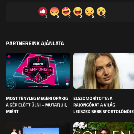
1
0
0
2
0
0
PARTNEREINK AJÁNLATA
MOST TÉNYLEG MEGÉRI ÓRÁKIG
ELSZOMORÍTOTTA A
A GÉP ELŐTT ÜLNI – MUTATJUK,
RAJONGÓKAT A VILÁG
MIÉRT
LEGSZEXISEBB SPORTOLÓNŐJE