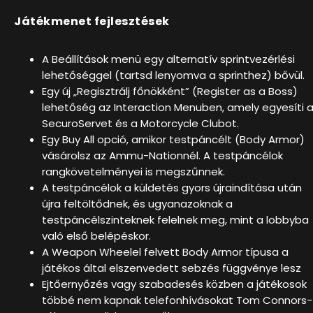
Játékmenet fejlesztések
A Beállítások menü egy alternatív sprintvezérlési
lehetőséggel (tartsd lenyomva a sprinthez) bővül.
Egy új „Regisztrálj főnökként” (Register as a Boss)
lehetőség az Interaction Menuben, amely egyesíti 
SecuroServet és a Motorcycle Clubot.
Egy Buy All opció, amikor testpáncélt (Body Armor)
vásárolsz az Ammu-Nationnél. A testpáncélok
rangkövetelményei is megszűnnek.
A testpáncélok a küldetés gyors újraindítása után
újra feltöltődnek, és ugyanazoknak a
testpáncélszinteknek felelnek meg, mint a lobbyba
való első belépéskor.
A Weapon Wheelel felvett Body Armor típusa a
játékos által elszenvedett sebzés függvénye lesz
Ejtőernyőzés vagy szabadesés közben a játékosok
többé nem kapnak telefonhívásokat Tom Connors-