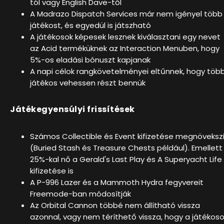
tól vagy English Dave-től
A Madrazo Dispatch Services már nem igényel több
játékost, és egyedül is játszható
A játékosok képesek lesznek kiválasztani egy nevet
az Acid terméküknek az Interaction Menuben, hogy
5%-os eladási bónuszt kapjanak
A napi célok rangkövetelményei eltűnnek, hogy töb
játékos vehessen részt bennük
Játékegyensúlyi frissítések
Számos Collectible és Event kifizetése megnöveksz
(Buried Stash és Treasure Chests például). Emellett
25%-kal nő a Gerald's Last Play és A Superyacht Life
kifizetése is
A P-996 Lazer és a Mammoth Hydra fegyvereit
Freemode-ban módosítják
Az Orbital Cannon többé nem állítható vissza
azonnal, vagy nem téríthető vissza, hogy a játékos