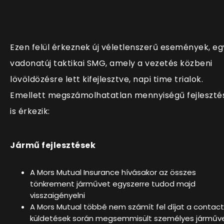
Ezen felül érkeznek új véletlenszerű események, eg
vadonatúj taktikai SMG, amely a vezetés közbeni
lövöldözésre lett kifejlesztve, napi time trialok.
Emellett megszámolhatatlan mennyiségű fejleszté
is érkezik:
Jármű fejlesztések
A Mors Mutual Insurance hívásakor az összes
tönkrement járművet egyszerre tudod majd
visszaigényelni
A Mors Mutual többé nem számít fel díjat a contact
küldetések során megsemmisült személyes járműv