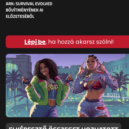
ARK: SURVIVAL EVOLVED
BŐVÍTMÉNYÉNEK AI
ELŐZETESÉBŐL
Lépj be
, ha hozzá akarsz szólni!