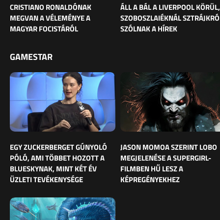
CRISTIANO RONALDÓNAK
ÁLL A BÁL A LIVERPOOL KÖRÜL,
MEGVAN A VÉLEMÉNYE A
SZOBOSZLAIÉKNÁL SZTRÁJKRÓ
MAGYAR FOCISTÁRÓL
SZÓLNAK A HÍREK
GAMESTAR
EGY ZUCKERBERGET GÚNYOLÓ
JASON MOMOA SZERINT LOBO
PÓLÓ, AMI TÖBBET HOZOTT A
MEGJELENÉSE A SUPERGIRL-
BLUESKYNAK, MINT KÉT ÉV
FILMBEN HŰ LESZ A
ÜZLETI TEVÉKENYSÉGE
KÉPREGÉNYEKHEZ