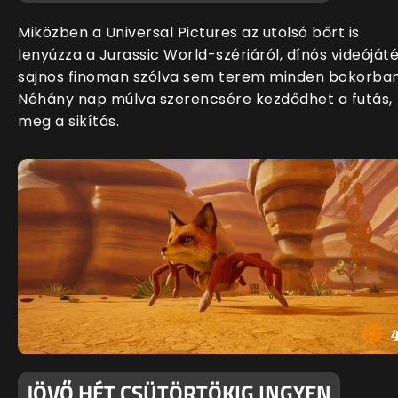
Miközben a Universal Pictures az utolsó bőrt is
lenyúzza a Jurassic World-szériáról, dínós videóját
sajnos finoman szólva sem terem minden bokorban
Néhány nap múlva szerencsére kezdődhet a futás,
meg a sikítás.
JÖVŐ HÉT CSÜTÖRTÖKIG INGYEN