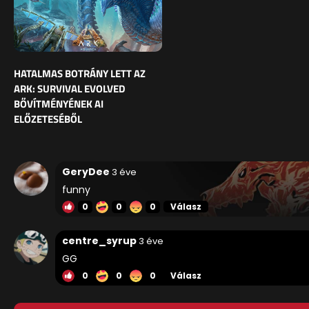
HATALMAS BOTRÁNY LETT AZ
ARK: SURVIVAL EVOLVED
BŐVÍTMÉNYÉNEK AI
ELŐZETESÉBŐL
GeryDee
3 éve
funny
0
0
0
Válasz
centre_syrup
3 éve
GG
0
0
0
Válasz