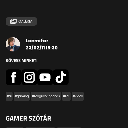
GALÉRIA
Loemifar
23/02/11 15:30
KÖVESS MINKET!
#ai
#gaming
#LeagueofLegends
#LoL
#videó
GAMER SZÓTÁR