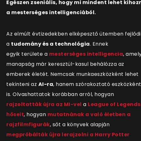
Egészen zseniális, hogy mi mindent lehet kihoz
a mesterséges intelligenciából.
Az elmúlt évtizedekben elképesztő ütemben fejlődi
a
tudomány és a technológia
. Ennek
egyik területe a
mesterséges intelligen
cia
, amel
manapság már keresztül-kasul behálózza az
emberek életét. Nemcsak munkaeszközként lehet
tekinteni az
AI-ra
, hanem szórakoztató eszközkén
is. Olvashattatok korábban arról, hogyan
rajzoltatták újra az MI-vel
a
League of Legends
hőseit
, hogyan
mutatnának a való életben a
rajzfilmfigurák
, sőt a könyvek alapján
megpróbálták újra lerajzolni a Harry Potter