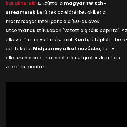
karaktereit
is. Ezúttal a
magyar Twitch-
streamerek
kerültek az előtérbe, akiket a
mesterséges intelligencia a '80-as évek
sitcomjainak stílusában "vetett digitális papírra". A
elkövető nem volt más, mint
Konti
, ő táplálta be a
adatokat a
Midjourney alkalmazásba
, hogy
elkészülhessen ez a hihetetlenül groteszk, mégis
zseniális montázs.