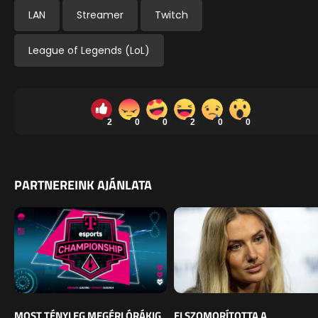
LAN
Streamer
Twitch
League of Legends (LoL)
2
0
0
2
0
0
PARTNEREINK AJÁNLATA
MOST TÉNYLEG MEGÉRI ÓRÁKIG
ELSZOMORÍTOTTA A