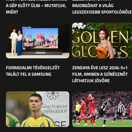
A GÉP ELŐTT ÜLNI – MUTATJUK,
RAJONGÓKAT A VILÁG
MIÉRT
LEGSZEXISEBB SPORTOLÓNŐJE
FORRADALMI TÉVÉKIJELZŐT
ZENDAYA ÉVE LESZ 2026: 5+1
TALÁLT FEL A SAMSUNG
FILM, AMIBEN A SZÍNÉSZNŐT
LÁTHATJUK JÖVŐRE