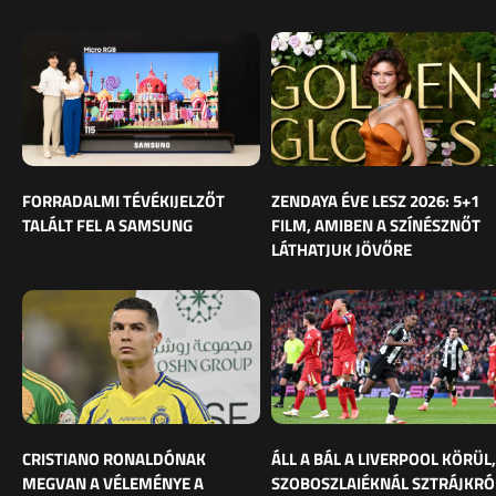
FORRADALMI TÉVÉKIJELZŐT
ZENDAYA ÉVE LESZ 2026: 5+1
TALÁLT FEL A SAMSUNG
FILM, AMIBEN A SZÍNÉSZNŐT
LÁTHATJUK JÖVŐRE
CRISTIANO RONALDÓNAK
ÁLL A BÁL A LIVERPOOL KÖRÜL,
MEGVAN A VÉLEMÉNYE A
SZOBOSZLAIÉKNÁL SZTRÁJKRÓ