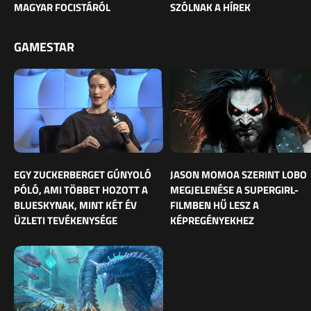
MAGYAR FOCISTÁRÓL
SZÓLNAK A HÍREK
GAMESTAR
EGY ZUCKERBERGET GÚNYOLÓ
JASON MOMOA SZERINT LOBO
PÓLÓ, AMI TÖBBET HOZOTT A
MEGJELENÉSE A SUPERGIRL-
BLUESKYNAK, MINT KÉT ÉV
FILMBEN HŰ LESZ A
ÜZLETI TEVÉKENYSÉGE
KÉPREGÉNYEKHEZ