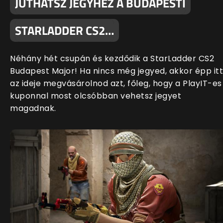
JUTHATSZ JEGYHEZ A BUDAPESTI
STARLADDER CS2…
Néhány hét csupán és kezdődik a StarLadder CS2
Budapest Major! Ha nincs még jegyed, akkor épp itt
az ideje megvásárolnod azt, főleg, hogy a PlayIT-es
kuponnal most olcsóbban vehetsz jegyet
magadnak.