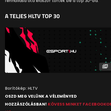
fennállása óta először törtek be a top 30-ba.
A TELJES HLTV TOP 30
Borítókép: HLTV
OSZD MEG VELÜNK A VÉLEMÉNYED
HOZZÁSZÓLÁSBAN!
KÖVESS MINKET FACEBOOKO