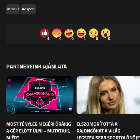
#CSGO
#esport
4
0
0
1
0
0
PARTNEREINK AJÁNLATA
MOST TÉNYLEG MEGÉRI ÓRÁKIG
ELSZOMORÍTOTTA A
A GÉP ELŐTT ÜLNI – MUTATJUK,
RAJONGÓKAT A VILÁG
MIÉRT
LEGSZEXISEBB SPORTOLÓNŐJE