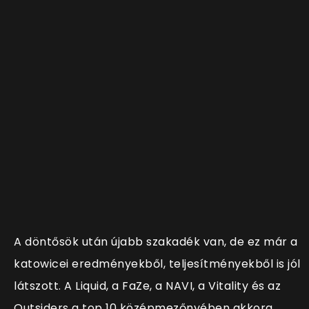
A döntősök után újabb szakadék van, de ez már a
katowicei eredményekből, teljesítményekből is jól
látszott. A Liquid, a FaZe, a NAVI, a Vitality és az
Outsiders a top 10 középmezőnyében akkora