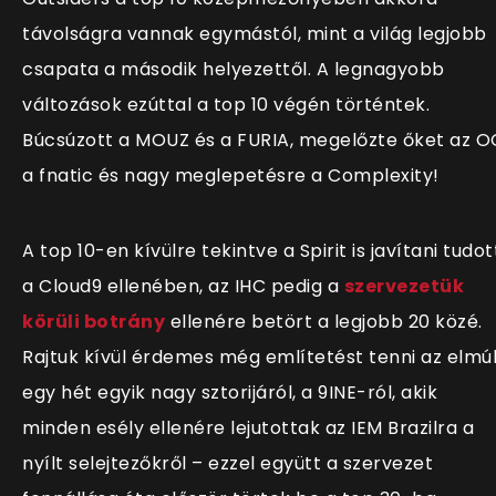
távolságra vannak egymástól, mint a világ legjobb
csapata a második helyezettől. A legnagyobb
változások ezúttal a top 10 végén történtek.
Búcsúzott a MOUZ és a FURIA, megelőzte őket az O
a fnatic és nagy meglepetésre a Complexity!
A top 10-en kívülre tekintve a Spirit is javítani tudot
a Cloud9 ellenében, az IHC pedig a
szervezetük
körüli botrány
ellenére betört a legjobb 20 közé.
Rajtuk kívül érdemes még említetést tenni az elmúl
egy hét egyik nagy sztorijáról, a 9INE-ról, akik
minden esély ellenére lejutottak az IEM Brazilra a
nyílt selejtezőkről – ezzel együtt a szervezet