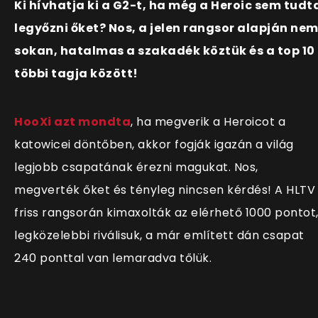
Ki hívhatja ki a G2-t, ha még a Heroic sem tudt
legyőzni őket? Nos, a jelen rangsor alapján ne
sokan, hatalmas a szakadék köztük és a top 10
többi tagja között!
HooXi azt mondta
, ha megverik a Heroicot a
katowicei döntőben, akkor fogják igazán a világ
legjobb csapatának érezni magukat. Nos,
megverték őket és tényleg nincsen kérdés! A HLTV
friss rangsorán kimaxolták az elérhető 1000 pontot
legközelebbi riválisuk, a már említett dán csapat
240 ponttal van lemaradva tőlük.