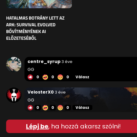
HATALMAS BOTRÁNY LETT AZ
ARK: SURVIVAL EVOLVED
BŐVÍTMÉNYÉNEK AI
ELŐZETESÉBŐL
centre_syrup
3 éve
GG
0
0
0
Válasz
VelosterX0
3 éve
GG
0
0
0
Válasz
Lépj be
, ha hozzá akarsz szólni!