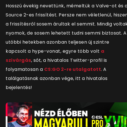
Hosszú évekig nevettünk, mémeltük a Valve-ot és 
Source 2-es frissítést. Persze nem véletlenül, hisze
a frissítésről sosem árultak el semmit. Mindig volta
nyomok, de sosem lehetett tudni semmi biztosat. A
utóbbi hetekben azonban teljesen új szintre
kapcsolt a hype-vonat, egyre több volt
a
szivárgás
, sőt, a hivatalos Twitter-profil is
folyamatosan a
CS:GO 2-re utalgatott
. A
találgatásnak azonban vége, itt a hivatalos
bejelentés!