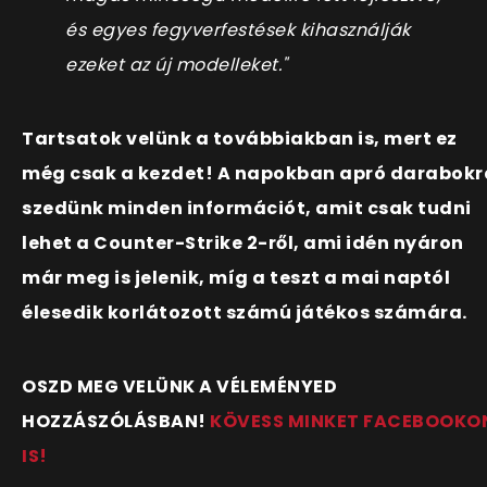
és egyes fegyverfestések kihasználják
ezeket az új modelleket."
Tartsatok velünk a továbbiakban is, mert ez
még csak a kezdet! A napokban apró darabokr
szedünk minden információt, amit csak tudni
lehet a Counter-Strike 2-ről, ami idén nyáron
már meg is jelenik, míg a teszt a mai naptól
élesedik korlátozott számú játékos számára.
OSZD MEG VELÜNK A VÉLEMÉNYED
HOZZÁSZÓLÁSBAN!
KÖVESS MINKET FACEBOOKO
IS!