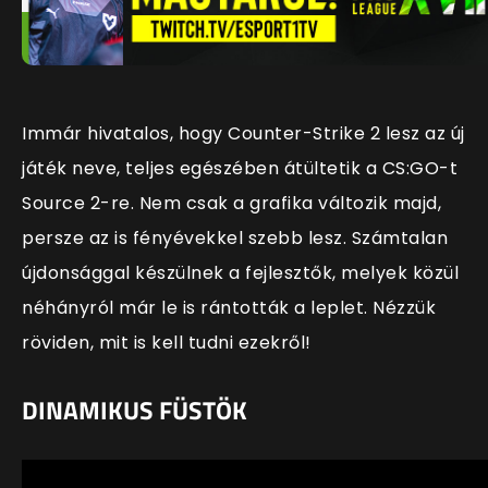
Immár hivatalos, hogy Counter-Strike 2 lesz az új
játék neve, teljes egészében átültetik a CS:GO-t
Source 2-re. Nem csak a grafika változik majd,
persze az is fényévekkel szebb lesz. Számtalan
újdonsággal készülnek a fejlesztők, melyek közül
néhányról már le is rántották a leplet. Nézzük
röviden, mit is kell tudni ezekről!
DINAMIKUS FÜSTÖK