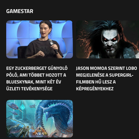
GAMESTAR
EGY ZUCKERBERGET GÚNYOLÓ
JASON MOMOA SZERINT LOBO
PÓLÓ, AMI TÖBBET HOZOTT A
MEGJELENÉSE A SUPERGIRL-
BLUESKYNAK, MINT KÉT ÉV
FILMBEN HŰ LESZ A
ÜZLETI TEVÉKENYSÉGE
KÉPREGÉNYEKHEZ