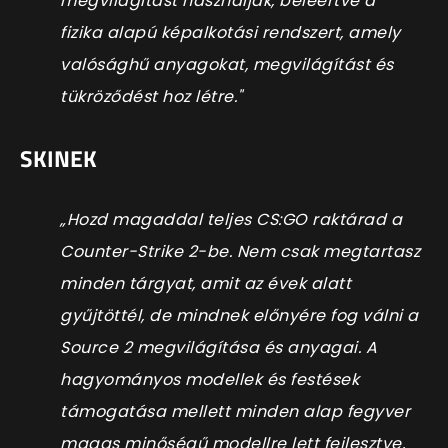
megvilágítást használják, beleértve a
fizika alapú képalkotási rendszert, amely
valósághű anyagokat, megvilágítást és
tükröződést hoz létre."
SKINEK
„Hozd magaddal teljes CS:GO raktárad a
Counter-Strike 2-be. Nem csak megtartasz
minden tárgyat, amit az évek alatt
gyűjtöttél, de mindnek előnyére fog válni a
Source 2 megvilágítása és anyagai. A
hagyományos modellek és festések
támogatása mellett minden alap fegyver
magas minőségű modellre lett fejlesztve,