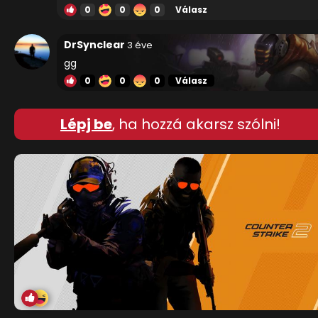
0
0
0
Válasz
DrSynclear
3 éve
gg
0
0
0
Válasz
Lépj be
, ha hozzá akarsz szólni!