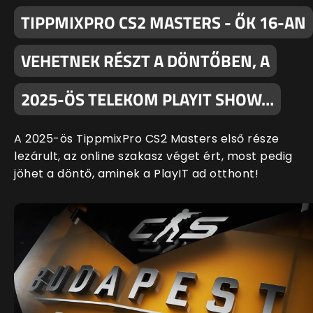
TIPPMIXPRO CS2 MASTERS - ŐK 16-AN
VEHETNEK RÉSZT A DÖNTŐBEN, A
2025-ÖS TELEKOM PLAYIT SHOW…
A 2025-ös TippmixPro CS2 Masters első része
lezárult, az online szakasz véget ért, most pedig
jöhet a döntő, aminek a PlayIT ad otthont!