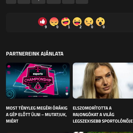
9
0
1
2
0
0
PARTNEREINK AJÁNLATA
MOST TÉNYLEG MEGÉRI ÓRÁKIG
ELSZOMORÍTOTTA A
A GÉP ELŐTT ÜLNI – MUTATJUK,
RAJONGÓKAT A VILÁG
MIÉRT
LEGSZEXISEBB SPORTOLÓNŐJE