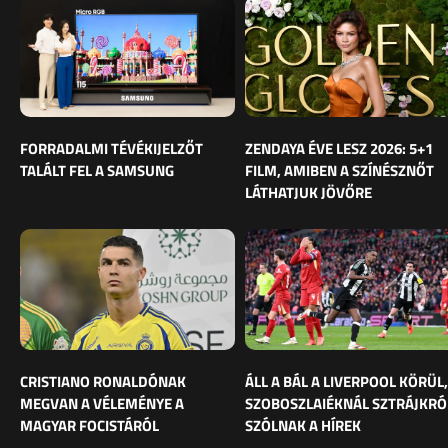
FORRADALMI TÉVÉKIJELZŐT
ZENDAYA ÉVE LESZ 2026: 5+1
TALÁLT FEL A SAMSUNG
FILM, AMIBEN A SZÍNÉSZNŐT
LÁTHATJUK JÖVŐRE
CRISTIANO RONALDÓNAK
ÁLL A BÁL A LIVERPOOL KÖRÜL,
MEGVAN A VÉLEMÉNYE A
SZOBOSZLAIÉKNÁL SZTRÁJKRÓ
MAGYAR FOCISTÁRÓL
SZÓLNAK A HÍREK