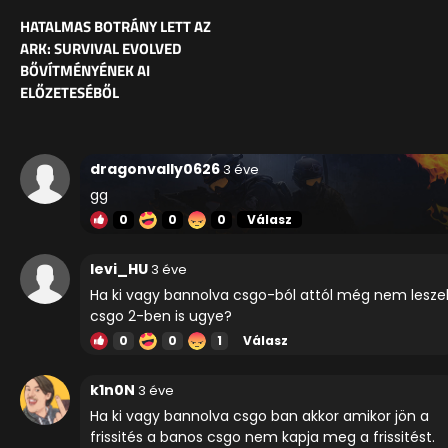
HATALMAS BOTRÁNY LETT AZ
ARK: SURVIVAL EVOLVED
BŐVÍTMÉNYÉNEK AI
ELŐZETESÉBŐL
dragonvally0626
3 éve
gg
0
0
0
Válasz
levi_HU
3 éve
Ha ki vagy bannolva csgo-ból attól még nem lesze
csgo 2-ben is ugye?
0
0
1
Válasz
k1n0N
3 éve
Ha ki vagy bannolva csgo ban akkor amikor jön a
frissités a banos csgo nem kapja meg a frissitést.