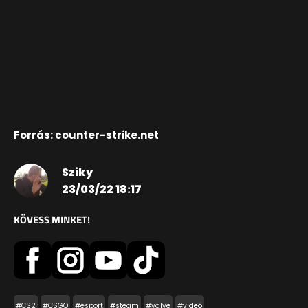
Forrás: counter-strike.net
Sziky
23/03/22 18:17
KÖVESS MINKET!
#CS2
#CSGO
#esport
#steam
#valve
#videó