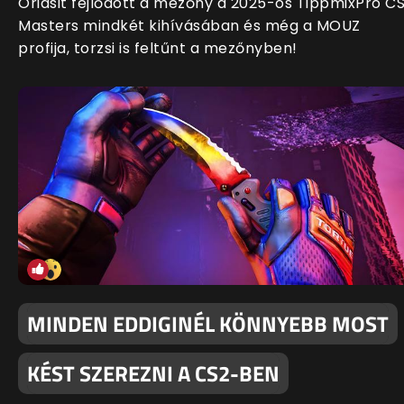
Óriásit fejlődött a mezőny a 2025-ös TippmixPro C
Masters mindkét kihívásában és még a MOUZ
profija, torzsi is feltűnt a mezőnyben!
MINDEN EDDIGINÉL KÖNNYEBB MOST
KÉST SZEREZNI A CS2-BEN