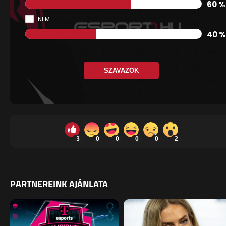
60 %
NEM
40 %
SZAVAZOK
3
0
0
0
0
2
PARTNEREINK AJÁNLATA