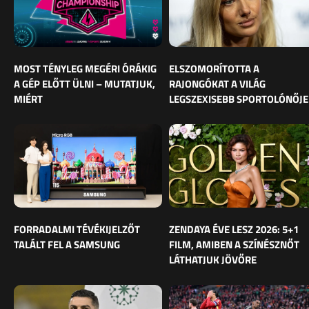
MOST TÉNYLEG MEGÉRI ÓRÁKIG
ELSZOMORÍTOTTA A
A GÉP ELŐTT ÜLNI – MUTATJUK,
RAJONGÓKAT A VILÁG
MIÉRT
LEGSZEXISEBB SPORTOLÓNŐJE
FORRADALMI TÉVÉKIJELZŐT
ZENDAYA ÉVE LESZ 2026: 5+1
TALÁLT FEL A SAMSUNG
FILM, AMIBEN A SZÍNÉSZNŐT
LÁTHATJUK JÖVŐRE