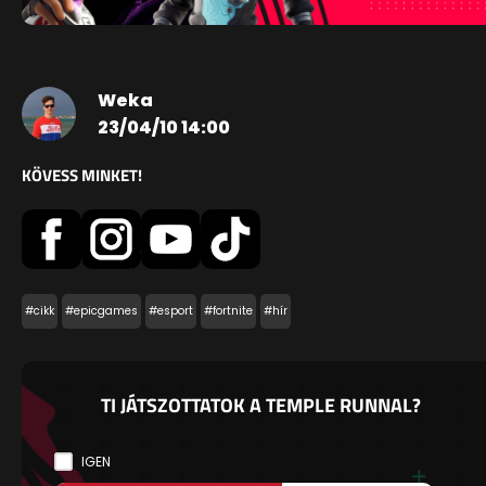
Weka
23/04/10 14:00
KÖVESS MINKET!
#cikk
#epicgames
#esport
#fortnite
#hír
TI JÁTSZOTTATOK A TEMPLE RUNNAL?
IGEN