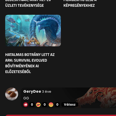
ÜZLETI TEVÉKENYSÉGE
KÉPREGÉNYEKHEZ
HATALMAS BOTRÁNY LETT AZ
ARK: SURVIVAL EVOLVED
BŐVÍTMÉNYÉNEK AI
ELŐZETESÉBŐL
GeryDee
3 éve
GG
0
0
0
Válasz