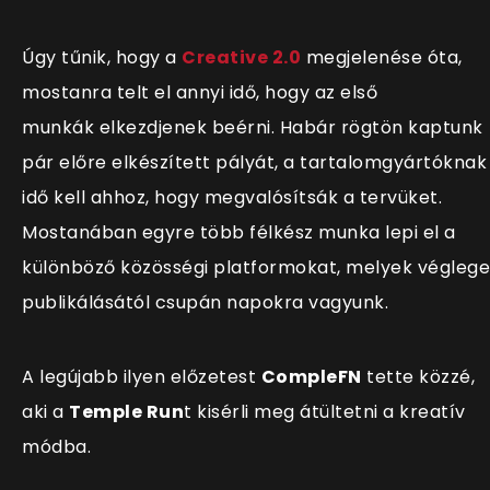
Úgy tűnik, hogy a
Creative 2.0
megjelenése óta,
mostanra telt el annyi idő, hogy az első
munkák elkezdjenek beérni. Habár rögtön kaptunk
pár előre elkész
ített pályát, a tartalomgyártóknak
idő kell ahhoz, hogy megvalósítsák a tervüket.
Mostanában egyre több félkész munka lepi el a
különböző közösségi platformokat, melyek véglege
publikálásától csupán napokra vagyunk.
A legújabb ilyen előzetest
CompleFN
tette közzé,
aki a
Temple Run
t kisérli meg átültetni a kreatív
módba.