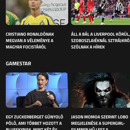
CRISTIANO RONALDÓNAK
ÁLL A BÁL A LIVERPOOL KÖRÜL,
MEGVAN A VÉLEMÉNYE A
SZOBOSZLAIÉKNÁL SZTRÁJKRÓ
MAGYAR FOCISTÁRÓL
SZÓLNAK A HÍREK
GAMESTAR
EGY ZUCKERBERGET GÚNYOLÓ
JASON MOMOA SZERINT LOBO
PÓLÓ, AMI TÖBBET HOZOTT A
MEGJELENÉSE A SUPERGIRL-
BLUESKYNAK, MINT KÉT ÉV
FILMBEN HŰ LESZ A