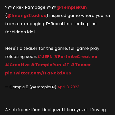
???? Rex Rampage ????
@TempleRun
(
@ImangiStudios
) inspired game where you run
from a rampaging T-Rex after stealing the
forbidden idol.
Here's a teaser for the game, full game play
releasing soon.
#UEFN
#FortniteCreative
#Creative
#TempleRun
#T
#Teaser
pic.twitter.com/fFaNckdAKS
— Comple  (@CompleFN)
April 3, 2023
Az elképesztően kidolgozott környezet tényleg