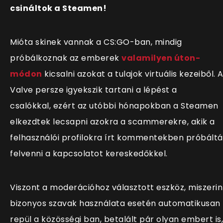
csináltok a Steamen!
Mióta skinek vannak a CS:GO-ban, mindig
próbálkoznak az emberek
valamilyen úton-
módon
kicsalni azokat a tulajok virtuális kezeiből. 
Valve persze igyekszik tartani a lépést a
csalókkal, ezért az utóbbi hónapokban a Steamen
elkezdtek lecsapni azokra a scammerekre, akik a
felhasználói profilokra írt kommentekben próbált
felvenni a kapcsolatot kereskedőkkel.
Viszont a moderációhoz választott eszköz, miszerin
bizonyos szavak használata esetén automatikusan
repül a közösségi ban, betalált pár olyan embert is,