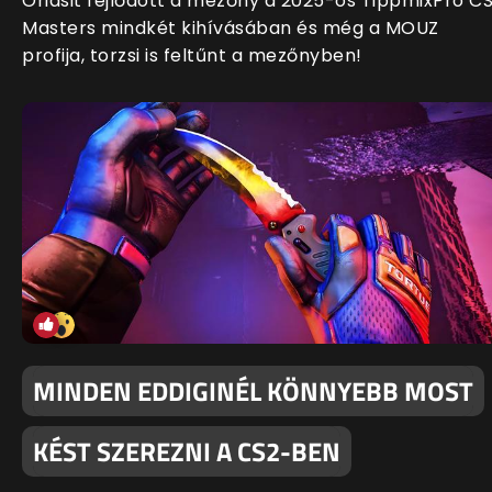
Óriásit fejlődött a mezőny a 2025-ös TippmixPro C
Masters mindkét kihívásában és még a MOUZ
profija, torzsi is feltűnt a mezőnyben!
MINDEN EDDIGINÉL KÖNNYEBB MOST
KÉST SZEREZNI A CS2-BEN