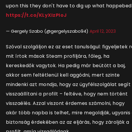
upon this they don't have to dig up what happebed
https://t.co/KLyXIzPIoJ
— Gergely Szabo (@gergelyszabo94)
April 12, 2023
Szóval szolgáljon ez az eset tanulságul: figyeljetek r
mit írtok mások Steam profiljára, főleg, ha
kereskedők vagytok. Ha pedig már beütött a baj,
akkor sem feltétlenül kell aggódni, mert szinte
mindenki azt mondja, hogy az ügyfélszolgálat segít
visszaállítani a profilt – feltéve, hogy nem történt
visszaélés. Azzal viszont érdemes számolni, hogy
akár több napba is telhet, mire megoldják, ugyanis
biztonság érdekében az az eljárás, hogy zárolják a
profilt, amíg vizsgálódnak.