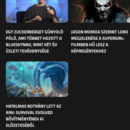
EGY ZUCKERBERGET GÚNYOLÓ
JASON MOMOA SZERINT LOBO
PÓLÓ, AMI TÖBBET HOZOTT A
MEGJELENÉSE A SUPERGIRL-
BLUESKYNAK, MINT KÉT ÉV
FILMBEN HŰ LESZ A
ÜZLETI TEVÉKENYSÉGE
KÉPREGÉNYEKHEZ
HATALMAS BOTRÁNY LETT AZ
ARK: SURVIVAL EVOLVED
BŐVÍTMÉNYÉNEK AI
ELŐZETESÉBŐL