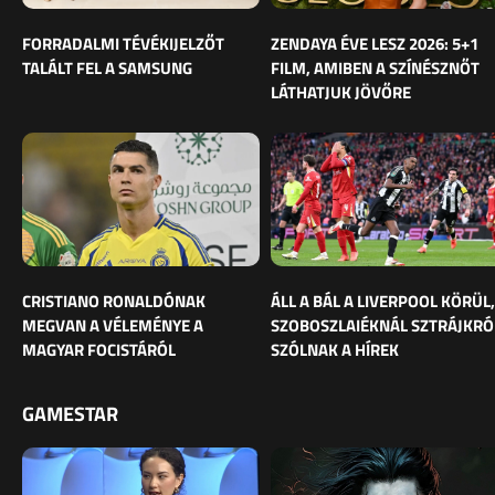
FORRADALMI TÉVÉKIJELZŐT
ZENDAYA ÉVE LESZ 2026: 5+1
TALÁLT FEL A SAMSUNG
FILM, AMIBEN A SZÍNÉSZNŐT
LÁTHATJUK JÖVŐRE
CRISTIANO RONALDÓNAK
ÁLL A BÁL A LIVERPOOL KÖRÜL,
MEGVAN A VÉLEMÉNYE A
SZOBOSZLAIÉKNÁL SZTRÁJKRÓ
MAGYAR FOCISTÁRÓL
SZÓLNAK A HÍREK
GAMESTAR