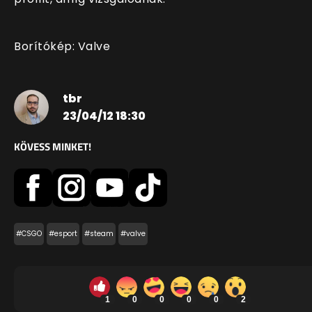
Borítókép: Valve
tbr
23/04/12 18:30
KÖVESS MINKET!
#CSGO
#esport
#steam
#valve
1
0
0
0
0
2