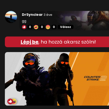
DrSynclear
3 éve
gg
0
0
0
Válasz
Lépj be
, ha hozzá akarsz szólni!