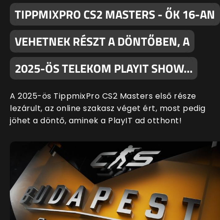
TIPPMIXPRO CS2 MASTERS - ŐK 16-AN
VEHETNEK RÉSZT A DÖNTŐBEN, A
2025-ÖS TELEKOM PLAYIT SHOW…
A 2025-ös TippmixPro CS2 Masters első része
lezárult, az online szakasz véget ért, most pedig
jöhet a döntő, aminek a PlayIT ad otthont!