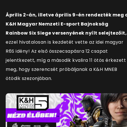
Április 2-án, illetve április 9-én rendezték meg 
K&H Magyar Nemzeti E-sport Bajnokság
Rainbow Six Siege versenyének nyílt selejtezőit,
ezzel hivatalosan is kezdetét vette az idei magyar
R6S idény! Az első összecsapásra 12 csapat
jelentkezett, míg a második kvalira 11 ötös érkezett
meg, hogy szerencsét próbáljanak a K&H MNEB
ötödik szezonjában.