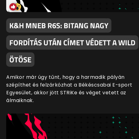
K&H MNEB R6S: BITANG NAGY
FORDÍTÁS UTÁN CÍMET VÉDETT A WILD
ÖTÖSE
Amikor már úgy tűnt, hogy a harmadik pályán
szépíthet és felzárkózhat a Békéscsabai E-sport
Egyesület, akkor jött STRiKe és véget vetett az
álmaiknak.