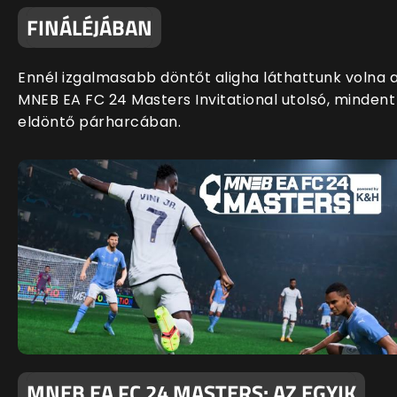
FINÁLÉJÁBAN
Ennél izgalmasabb döntőt aligha láthattunk volna 
MNEB EA FC 24 Masters Invitational utolsó, mindent
eldöntő párharcában.
MNEB EA FC 24 MASTERS: AZ EGYIK