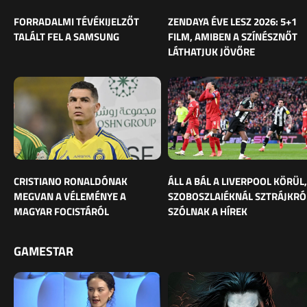
FORRADALMI TÉVÉKIJELZŐT
ZENDAYA ÉVE LESZ 2026: 5+1
TALÁLT FEL A SAMSUNG
FILM, AMIBEN A SZÍNÉSZNŐT
LÁTHATJUK JÖVŐRE
CRISTIANO RONALDÓNAK
ÁLL A BÁL A LIVERPOOL KÖRÜL,
MEGVAN A VÉLEMÉNYE A
SZOBOSZLAIÉKNÁL SZTRÁJKRÓ
MAGYAR FOCISTÁRÓL
SZÓLNAK A HÍREK
GAMESTAR