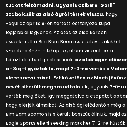
tudott feltámadni, ugyanis Czibere "Gorii"
Szabolcsék az alsó ágról tértek vissza,
hogy
végül az április 9-én tartott osztályozó kupa
legjobbjai legyenek. Az ötös az első körben
összekerült a Bim Bam Boom csapatával, akikkel
szemben 4-7-re kikaptak, utána viszont nem
hibáztak a budapesti srácok:
az alsó ágon előszö
a -8iq-t győzték le, majd 7-0-ra verték a Valam
vicces nevű mixet. Ezt követően az Mneb jövünk
nevét sikerült meghazudtolniuk,
ugyanis 2-0-ra
verték meg őket, így meggátolva a csapatot abba
hogy elérjék álmaikat. Az alsó ági elődöntőn még a
Bim Bam Boomon is sikerült bosszút állniuk, majd az
Eagle Sports elleni seeding matchet 7-2-re húzták