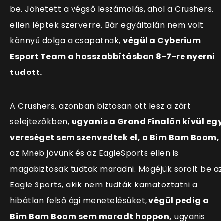
be. Jöhetett a végső leszámolás, ahol a Crushers.
ellen léptek szerverre. Bár egyáltalán nem volt
könnyű dolga a csapatnak,
végül a Cyberium
Esport Team a hosszabbításban 8-7-re nyerni
tudott.
A Crushers. azonban biztosan ott lesz a zárt
selejtezőkben,
ugyanis a Grand Finalön kívül eg
vereséget sem szenvedtek el, a Bim Bam Boom,
az Mneb jövünk és az EagleSports ellen is
magabiztosak tudtak maradni. Mögéjük sorolt be a
Eagle Sports, akik nem tudták kamatoztatni a
hibátlan felső ági menetelésüket,
végül pedig a
Bim Bam Boom sem maradt hoppon,
ugyanis