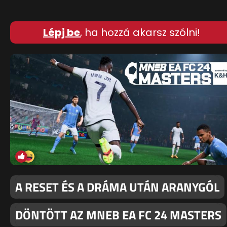
Lépj be
, ha hozzá akarsz szólni!
A RESET ÉS A DRÁMA UTÁN ARANYGÓL
DÖNTÖTT AZ MNEB EA FC 24 MASTERS