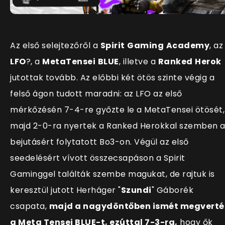
Az első selejtezőről a
Spirit
Gaming
Academy
, az
LFO
?, a
MetaTensei
BLUE
, illetve a
Ranked
Herok
jutottak tovább. Az előbbi két ötös szinte végig a
felső ágon tudott maradni: az LFO az első
mérkőzésén 7-4-re győzte le a MetaTensei ötösét,
majd 2-0-ra nyertek a Ranked Herokkal szemben 
bejutásért folytatott Bo3-on. Végül az első
seedelésért vívott összecsapáson a Spirit
Gaminggel találták szembe magukat, de rajtuk is
keresztül jutott Herháger "
Szundi
" Gáborék
csapata,
majd a nagydöntőben ismét megverté
a Meta Tensei BLUE-t, ezúttal 7-3-ra,
hogy ők