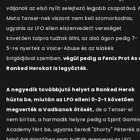
váljanak az első nyílt selejtező legjobb csapatává. 
Meta Tensei-nek viszont nem kell szomorkodnia,
ugyanis az LFO ellen elszenvedett vereséget
követően talpra tudtak állni, az alsó ágon pedig 7-
5-re nyertek a Voice-Abuse és az Islakék
brigádjával szemben,
végül pedig a Fenix Prot és 
Ranked Herokat is legyőzték.
A negyedik továbbjutó helyet a Ranked Herok
húzta be, miután az LFO elleni 0-2-t követően
megverték a Vadkanok ötösét,
de a Tensei-el
nem bírtak, a harmadik helyre pedig a Spirit Gamin
Academy fért be, ugyanis Seredi "Shorty" Péterék a
felső ági döntőben nem tudták megverni az LFO