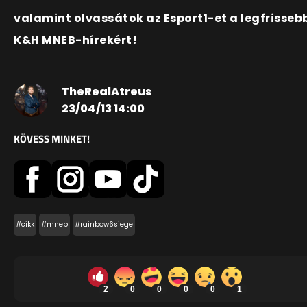
valamint olvassátok az Esport1-et a legfrisseb
K&H MNEB-hírekért!
TheRealAtreus
23/04/13 14:00
KÖVESS MINKET!
#cikk
#mneb
#rainbow6siege
2
0
0
0
0
1