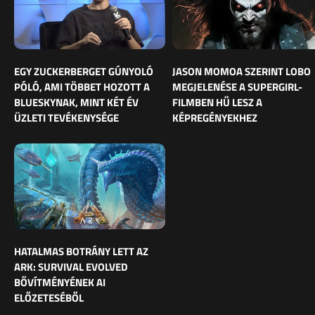
EGY ZUCKERBERGET GÚNYOLÓ
JASON MOMOA SZERINT LOBO
PÓLÓ, AMI TÖBBET HOZOTT A
MEGJELENÉSE A SUPERGIRL-
BLUESKYNAK, MINT KÉT ÉV
FILMBEN HŰ LESZ A
ÜZLETI TEVÉKENYSÉGE
KÉPREGÉNYEKHEZ
HATALMAS BOTRÁNY LETT AZ
ARK: SURVIVAL EVOLVED
BŐVÍTMÉNYÉNEK AI
ELŐZETESÉBŐL