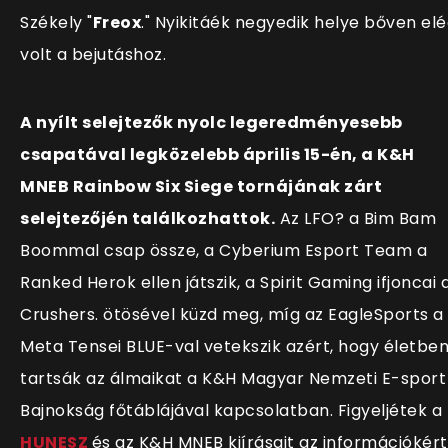
Székely "
Freox
." Nyikitáék negyedik helye bőven el
volt a bejutáshoz.
A nyílt selejtezők nyolc legeredményesebb
csapatával legközelebb április 15-én, a K&H
MNEB Rainbow Six Siege tornájának zárt
selejtezőjén találkozhattok.
Az LFO? a Bim Bam
Boommal csap össze, a Cyberium Esport Team a
Ranked Herok ellen játszik, a Spirit Gaming ifjoncai 
Crushers. ötösével küzd meg, míg az EagleSports a
Meta Tensei BLUE-val vetekszik azért, hogy életbe
tartsák az álmaikat a K&H Magyar Nemzeti E-sport
Bajnokság főtáblájával kapcsolatban. Figyeljétek a
HUNESZ
és az K&H MNEB kiírásait az információkért