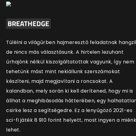
BREATHEDGE
Túlélni a világűrben hajmeresztő feladatnak hangzi
de nincs más választásunk. A hirtelen lezuhant
űrhajónk nélkül kiszolgáltatottak vagyunk,
így
nem
tehetünk mást mint nekiállunk szerszámokat
kész
íteni, majd megjavítani a roncsokat. A
kalandban, mely során ki kell derítened, hogy mi is
állhat a meghibásodás hátterében, egy halhatatla
csirke lesz a segítségedre. Ez a lenyűgöző 2021-es
sci-fi játék 8 910 forint helyett, most ingyen a mién
lehet.