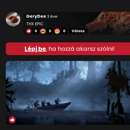
GeryDee
3 éve
THX EPIC
0
0
0
Válasz
Lépj be
, ha hozzá akarsz szólni!