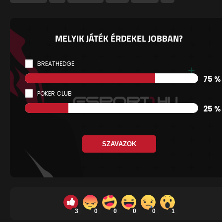
MELYIK JÁTÉK ÉRDEKEL JOBBAN?
BREATHEDGE
75 %
POKER CLUB
25 %
SZAVAZOK
3
0
0
0
0
1