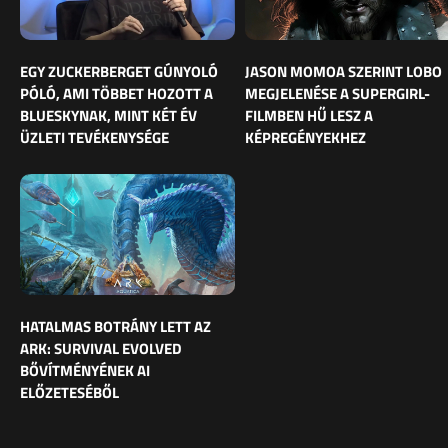
EGY ZUCKERBERGET GÚNYOLÓ
JASON MOMOA SZERINT LOBO
PÓLÓ, AMI TÖBBET HOZOTT A
MEGJELENÉSE A SUPERGIRL-
BLUESKYNAK, MINT KÉT ÉV
FILMBEN HŰ LESZ A
ÜZLETI TEVÉKENYSÉGE
KÉPREGÉNYEKHEZ
HATALMAS BOTRÁNY LETT AZ
ARK: SURVIVAL EVOLVED
BŐVÍTMÉNYÉNEK AI
ELŐZETESÉBŐL