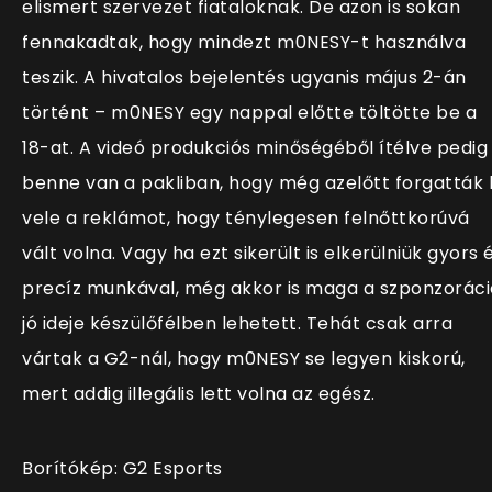
elismert szervezet fiataloknak. De azon is sokan
fennakadtak, hogy mindezt m0NESY-t használva
teszik. A hivatalos bejelentés ugyanis május 2-án
történt – m0NESY egy nappal előtte töltötte be a
18-at. A videó produkciós minőségéből ítélve pedig
benne van a pakliban, hogy még azelőtt forgatták 
vele a reklámot, hogy ténylegesen felnőttkorúvá
vált volna. Vagy ha ezt sikerült is elkerülniük gyors 
precíz munkával, még akkor is maga a szponzoráci
jó ideje készülőfélben lehetett. Tehát csak arra
vártak a G2-nál, hogy m0NESY se legyen kiskorú,
mert addig illegális lett volna az egész.
Borítókép: G2 Esports