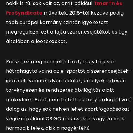
nekik is túl sok volt az, amit például
TmarTn és
ProSyndicate
műveltek. 2018-tól kezdve pedig
több európai kormány szintén igyekezett
megregulázni ezt a fajta szerencsejátékot és úgy
általában a lootboxokat.
Persze ez még nem jelenti azt, hogy teljesen
hátrahagyta volna az e-sportot a szerencsejáték-
ipar, sőt. Vannak olyan oldalak, amelyek teljesen
törvényesen és rendszeres átvilágítás alatt
működnek. Ezért nem feltétlenül egy ördögtől való
dolog az, hogy sok helyen lehet sportfogadásokat
végezni például CS:GO meccseken vagy vannak
harmadik felek, akik a nagyértékű