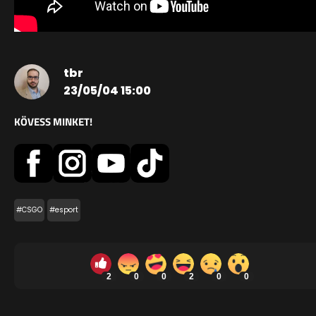
tbr
23/05/04 15:00
KÖVESS MINKET!
#CSGO
#esport
2
0
0
2
0
0