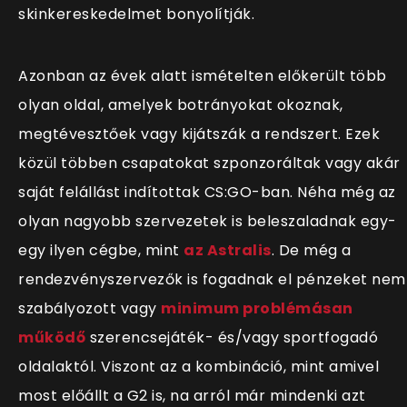
skinkereskedelmet bonyolítják.
Azonban az évek alatt ismételten előkerült több
olyan oldal, amelyek botrányokat okoznak,
megtévesztőek vagy kijátszák a rendszert. Ezek
közül többen csapatokat szponzoráltak vagy akár
saját felállást indítottak CS:GO-ban. Néha még az
olyan nagyobb szervezetek is beleszaladnak egy-
egy ilyen cégbe, mint
az Astralis
. De még a
rendezvényszervezők is fogadnak el pénzeket nem
szabályozott vagy
minimum problémásan
működő
szerencsejáték- és/vagy sportfogadó
oldalaktól. Viszont az a kombináció, mint amivel
most előállt a G2 is, na arról már mindenki azt