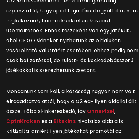
közvetítéseken látott és kritizált gambling
szponzortól, hogy sportfogadással egyáltalán nem
foglalkoznak, hanem konkrétan kaszinót
üzemeltetnek. Ennek részeként van egy játékuk,
ahol CS:GO skineket nyithatunk az oldalukon
vásárolható valuttáért cserében, ehhez pedig nem
csak befizetéssel, de rulett- és kockadobásszerű
játékokkal is szerezhetünk zsetont.
Mondanunk sem kell, a közösség nagyon nem volt
elragadtatva attól, hogy a G2 egy ilyen oldallal állt
össze. Több skinkereskedő, így
OhnePixel
,
CptnKraken
és a
Bitskins
hivatalos oldala is
kritizálta, amiért ilyen játékokat promótál az