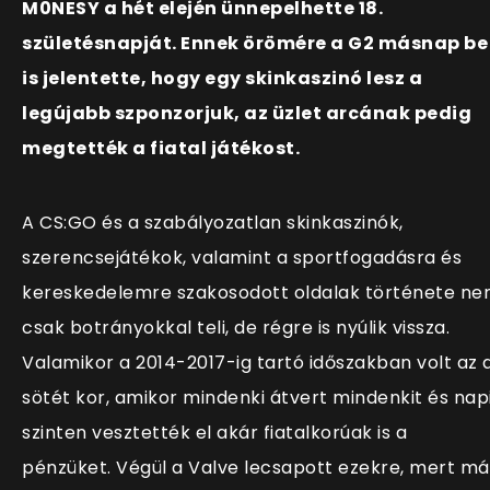
M0NESY a hét elején ünnepelhette 18.
születésnapját. Ennek örömére a G2 másnap be
is jelentette, hogy egy skinkaszinó lesz a
legújabb szponzorjuk, az üzlet arcának pedig
megtették a fiatal játékost.
A CS:GO és a szabályozatlan skinkaszinók,
szerencsejátékok, valamint a sportfogadásra és
kereskedelemre szakosodott oldalak története n
csak botrányokkal teli, de régre is nyúlik vissza.
Valamikor a 2014-2017-ig tartó időszakban volt az 
sötét kor, amikor mindenki átvert mindenkit és nap
szinten vesztették el akár fiatalkorúak is a
pénzüket. Végül a Valve lecsapott ezekre, mert má