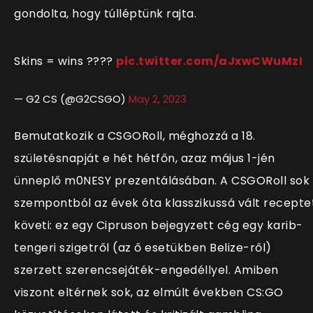
gondolta, hogy túlléptünk rajta.
Skins = wins ????
pic.twitter.com/aJxwCWuMzI
— G2 CS (@G2CSGO)
May 2, 2023
Bemutatkozik a CSGORoll, méghozzá a 18.
születésnapját e hét hétfőn, azaz május 1-jén
ünneplő m0NESY prezentálásában. A CSGORoll sok
szempontból az évek óta klasszikussá vált recepte
követi: ez egy Cipruson bejegyzett cég egy karib-
tengeri szigetről (az ő esetükben Belize-ről)
szerzett szerencsejáték-engedéllyel. Amiben
viszont eltérnek sok, az elmúlt években CS:GO