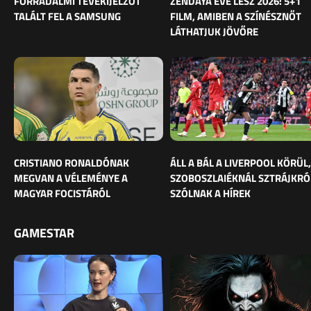
FORRADALMI TÉVÉKIJELZŐT
ZENDAYA ÉVE LESZ 2026: 5+1
TALÁLT FEL A SAMSUNG
FILM, AMIBEN A SZÍNÉSZNŐT
LÁTHATJUK JÖVŐRE
CRISTIANO RONALDÓNAK
ÁLL A BÁL A LIVERPOOL KÖRÜL,
MEGVAN A VÉLEMÉNYE A
SZOBOSZLAIÉKNÁL SZTRÁJKRÓ
MAGYAR FOCISTÁRÓL
SZÓLNAK A HÍREK
GAMESTAR