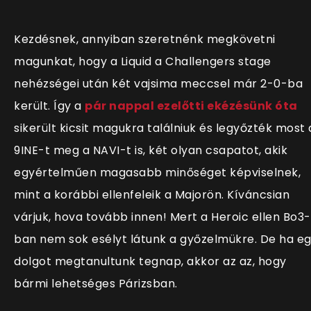
Kezdésnek, annyiban szeretnénk megkövetni
magunkat, hogy a Liquid a Challengers stage
nehézségei után két vajsima meccsel már 2-0-ba
került. Így a
pár nappal ezelőtti ekézésünk óta
sikerült kicsit magukra találniuk és legyőzték most 
9INE-t meg a NAVI-t is, két olyan csapatot, akik
egyértelműen magasabb minőséget képviselnek,
mint a korábbi ellenfeleik a Majorön. Kíváncsian
várjuk, hova tovább innen! Mert a Heroic ellen Bo3-
ban nem sok esélyt látunk a győzelmükre. De ha e
dolgot megtanultunk tegnap, akkor az az, hogy
bármi lehetséges Párizsban.