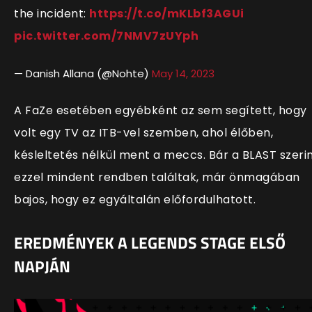
the incident:
https://t.co/mKLbf3AGUi
pic.twitter.com/7NMV7zUYph
— Danish Allana (@Nohte)
May 14, 2023
A FaZe esetében egyébként az sem segített, hogy
volt egy TV az ITB-vel szemben, ahol élőben,
késleltetés nélkül ment a meccs. Bár a BLAST szeri
ezzel mindent rendben találtak, már önmagában
bajos, hogy ez egyáltalán előfordulhatott.
EREDMÉNYEK A LEGENDS STAGE ELSŐ
NAPJÁN