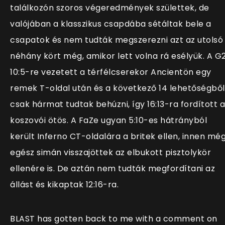
találkozón szoros végeredmények születtek, de
valójában a klasszikus csapdába sétáltak bele a
csapatok és nem tudták megszerezni azt az utolsó
néhány kört még, amikor lett volna rá esélyük. A G
10:5-re vezetett a térfélcserekor Ancientön egy
remek T-oldal után és a következő 14 lehetőségből
csak hármat tudtak behúzni, így 16:13-ra fordított a
koszovói ötös. A FaZe ugyan 5:10-es hátrányból
került Inferno CT-oldalára a britek ellen, innen mé
egész simán visszajöttek az elbukott pisztolykör
ellenére is. De aztán nem tudták megfordítani az
állást és kikaptak 12:16-ra.
BLAST has gotten back to me with a comment on