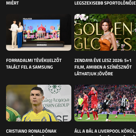
MIÉRT
LEGSZEXISEBB SPORTOLÓNŐJE
FORRADALMI TÉVÉKIJELZŐT
ZENDAYA ÉVE LESZ 2026: 5+1
TALÁLT FEL A SAMSUNG
FILM, AMIBEN A SZÍNÉSZNŐT
LÁTHATJUK JÖVŐRE
CRISTIANO RONALDÓNAK
ÁLL A BÁL A LIVERPOOL KÖRÜL,