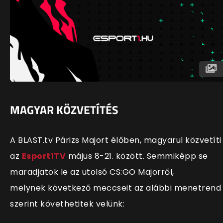
MAGYAR KÖZVETÍTÉS
A BLAST.tv Párizs Majort élőben, magyarul közvetíti
az
Esport1TV
május 8-21. között. Semmiképp se
maradjatok le az utolsó CS:GO Majorről,
melynek következő meccseit az alábbi menetrend
szerint követhetitek velünk: