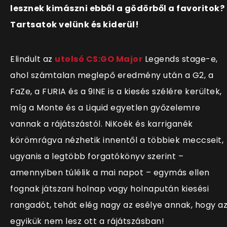
lesznek kimászni ebből a gödörből a favoritok?
Tartsatok velünk és kiderül!
Elindult
az
utolsó CS:GO Major
Legends stage-e,
ahol számtalan meglepő eredmény után a G2, a
FaZe, a FURIA és a 9INE is a kiesés szélére kerültek,
míg a Monte és a Liquid egyetlen győzelemre
vannak a rájátszástól. NiKoék és karriganék
körömrágva nézhetik innentől a többiek meccseit,
ugyanis a legtöbb forgatókönyv szerint –
amennyiben túlélik a mai napot – egymás ellen
fognak játszani holnap vagy holnapután kiesési
rangadót, tehát elég nagy az esélye annak, hogy a
egyikük nem lesz ott a rájátszásban!