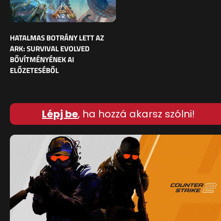
HATALMAS BOTRÁNY LETT AZ
ARK: SURVIVAL EVOLVED
BŐVÍTMÉNYÉNEK AI
ELŐZETESÉBŐL
Lépj be
, ha hozzá akarsz szólni!