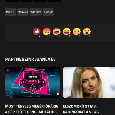
#BLAST
#CSGO
#esport
#Major
2
0
0
1
0
0
PARTNEREINK AJÁNLATA
MOST TÉNYLEG MEGÉRI ÓRÁKIG
ELSZOMORÍTOTTA A
A GÉP ELŐTT ÜLNI – MUTATJUK,
RAJONGÓKAT A VILÁG