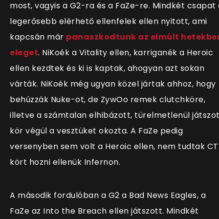
most, vagyis a G2-ra és a FaZe-re. Mindkét csapat 
legerősebb elérhető ellenfelek ellen nyitott, ami
kapcsán már
panaszkodtunk az elmúlt hetekbe
eleget
. NiKoék a Vitality ellen, karriganék a Heroic
ellen kezdtek és ki is kaptak, ahogyan azt sokan
várták. NiKoék még ugyan közel jártak ahhoz, hogy
behúzzák Nuke-ot, de ZywOo remek clutchköre,
illetve a számtalan elhibázott, türelmetlenül játszo
kör végül a vesztüket okozta. A FaZe pedig
versenyben sem volt a Heroic ellen, nem tudtak CT
kört hozni ellenük Infernon.
A második fordulóban a G2 a Bad News Eagles, a
FaZe az Into the Breach ellen játszott. Mindkét