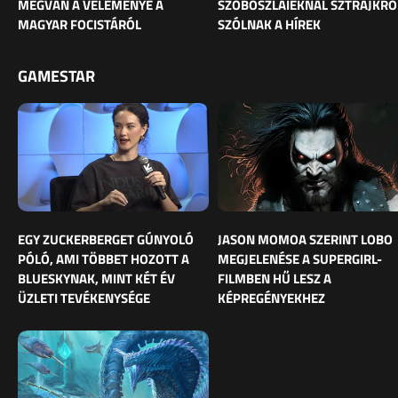
MEGVAN A VÉLEMÉNYE A
SZOBOSZLAIÉKNÁL SZTRÁJKRÓ
MAGYAR FOCISTÁRÓL
SZÓLNAK A HÍREK
GAMESTAR
EGY ZUCKERBERGET GÚNYOLÓ
JASON MOMOA SZERINT LOBO
PÓLÓ, AMI TÖBBET HOZOTT A
MEGJELENÉSE A SUPERGIRL-
BLUESKYNAK, MINT KÉT ÉV
FILMBEN HŰ LESZ A
ÜZLETI TEVÉKENYSÉGE
KÉPREGÉNYEKHEZ