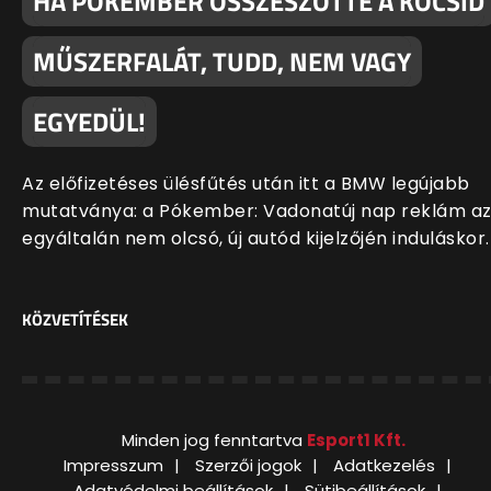
HA PÓKEMBER ÖSSZESZŐTTE A KOCSID
MŰSZERFALÁT, TUDD, NEM VAGY
EGYEDÜL!
Az előfizetéses ülésfűtés után itt a BMW legújabb
mutatványa: a Pókember: Vadonatúj nap reklám a
egyáltalán nem olcsó, új autód kijelzőjén induláskor.
KÖZVETÍTÉSEK
Minden jog fenntartva
Esport1 Kft.
Impresszum
Szerzői jogok
Adatkezelés
Adatvédelmi beállítások
Sütibeállítások