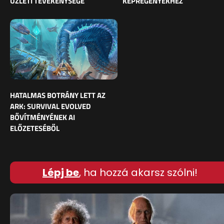
ÜZLETI TEVÉKENYSÉGE
KÉPREGÉNYEKHEZ
HATALMAS BOTRÁNY LETT AZ
ARK: SURVIVAL EVOLVED
BŐVÍTMÉNYÉNEK AI
ELŐZETESÉBŐL
Lépj be
, ha hozzá akarsz szólni!