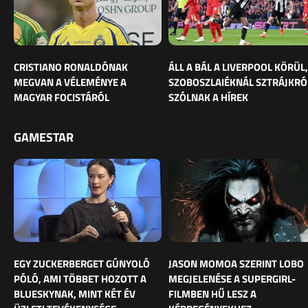
CRISTIANO RONALDÓNAK
ÁLL A BÁL A LIVERPOOL KÖRÜL,
MEGVAN A VÉLEMÉNYE A
SZOBOSZLAIÉKNÁL SZTRÁJKRÓ
MAGYAR FOCISTÁRÓL
SZÓLNAK A HÍREK
GAMESTAR
EGY ZUCKERBERGET GÚNYOLÓ
JASON MOMOA SZERINT LOBO
PÓLÓ, AMI TÖBBET HOZOTT A
MEGJELENÉSE A SUPERGIRL-
BLUESKYNAK, MINT KÉT ÉV
FILMBEN HŰ LESZ A