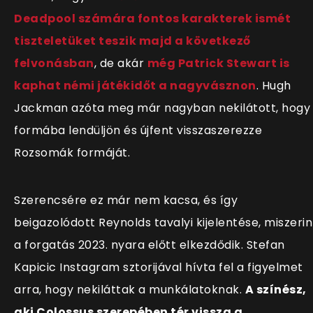
Deadpool számára fontos karakterek ismét
tiszteletüket teszik majd a következő
felvonásban
, de akár
még Patrick Stewart is
kaphat némi játékidőt a nagyvásznon
. Hugh
Jackman azóta meg már nagyban nekilátott, hogy
formába lendüljön és újfent visszaszerezze
Rozsomák formáját.
Szerencsére ez már nem kacsa, és így
beigazolódott Reynolds tavalyi kijelentése, miszerin
a forgatás 2023. nyara előtt elkezdődik. Stefan
Kapicic Instagram sztorijával hívta fel a figyelmet
arra, hogy nekiláttak a munkálatoknak.
A színész,
aki Colossus szerepében tér vissza a