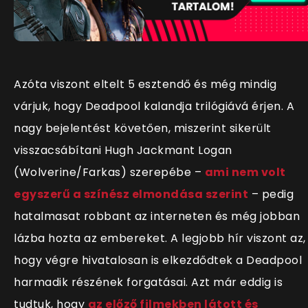
Azóta viszont eltelt 5 esztendő és még mindig
várjuk, hogy Deadpool kalandja trilógiává érjen. A
nagy bejelentést követően, miszerint sikerült
visszacsábítani Hugh Jackmant Logan
(Wolverine/Farkas) szerepébe –
ami nem volt
egyszerű a színész elmondása szerint
– pedig
hatalmasat robbant az interneten és még jobban
lázba hozta az embereket. A legjobb hír viszont az,
hogy végre hivatalosan is elkezdődtek a Deadpool
harmadik részének forgatásai. Azt már eddig is
tudtuk, hogy
az előző filmekben látott és