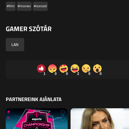
#film
#movies
#sorozat
GAMER SZÓTÁR
LAN
1
0
0
2
0
0
PARTNEREINK AJÁNLATA