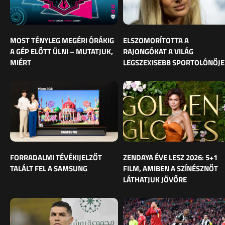
MOST TÉNYLEG MEGÉRI ÓRÁKIG
ELSZOMORÍTOTTA A
A GÉP ELŐTT ÜLNI – MUTATJUK,
RAJONGÓKAT A VILÁG
MIÉRT
LEGSZEXISEBB SPORTOLÓNŐJE
FORRADALMI TÉVÉKIJELZŐT
ZENDAYA ÉVE LESZ 2026: 5+1
TALÁLT FEL A SAMSUNG
FILM, AMIBEN A SZÍNÉSZNŐT
LÁTHATJUK JÖVŐRE