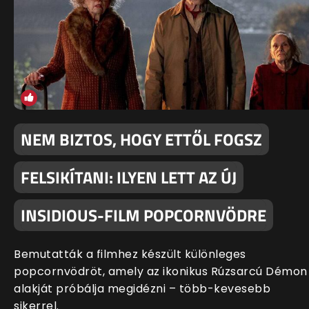
NEM BIZTOS, HOGY ETTŐL FOGSZ
FELSIKÍTANI: ILYEN LETT AZ ÚJ
INSIDIOUS-FILM POPCORNVÖDRE
Bemutatták a filmhez készült különleges
popcornvödröt, amely az ikonikus Rúzsarcú Démon
alakját próbálja megidézni – több-kevesebb
sikerrel.