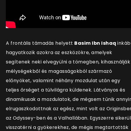
A frontális támadás helyett
Basim Ibn Ishaq
inká
hagyatkozik azokra az eszközökre, amelyek
segítenek neki elvegyülni a tömegben, kihasználják
mélységekből és magasságokból származó
előnyöket, valamint néhány mozdulat után egy
teljes őrséget a túlvilágra küldenek. Látványos és
dinamikusak a mozdulatok, de mégsem tűnik annyi
elrugaszkodottnak az egész, mint volt az Originsbe
az Odyssey-ben és a Valhallában. Egyszerre sikerül
visszatérni a gyökerekhez, de mégis megtartották