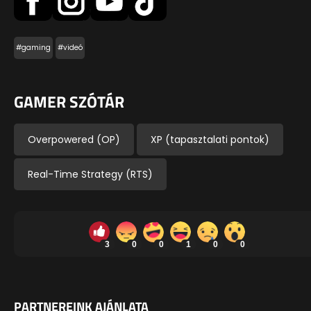
#gaming
#videó
GAMER SZÓTÁR
Overpowered (OP)
XP (tapasztalati pontok)
Real-Time Strategy (RTS)
3
0
0
1
0
0
PARTNEREINK AJÁNLATA