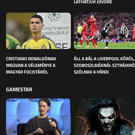
LÁTHATJUK JÖVŐRE
CRISTIANO RONALDÓNAK
ÁLL A BÁL A LIVERPOOL KÖRÜL,
MEGVAN A VÉLEMÉNYE A
SZOBOSZLAIÉKNÁL SZTRÁJKRÓ
MAGYAR FOCISTÁRÓL
SZÓLNAK A HÍREK
GAMESTAR