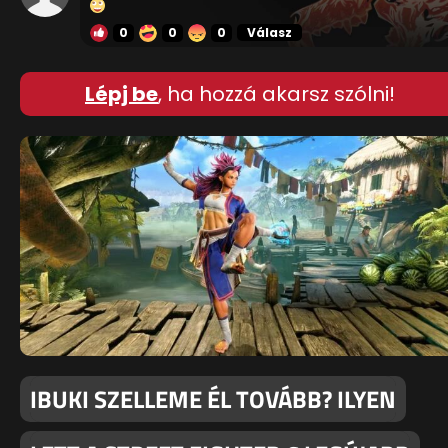
0
0
0
Válasz
Lépj be
, ha hozzá akarsz szólni!
IBUKI SZELLEME ÉL TOVÁBB? ILYEN