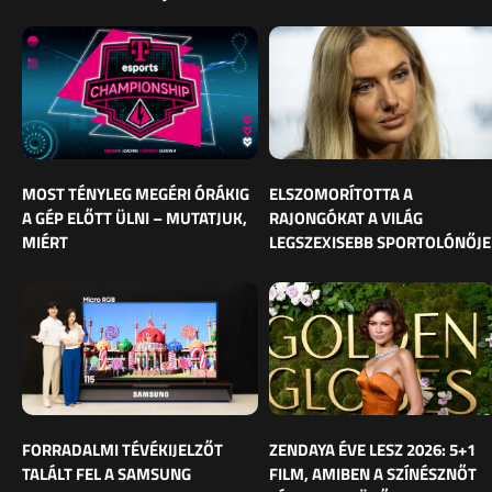
MOST TÉNYLEG MEGÉRI ÓRÁKIG
ELSZOMORÍTOTTA A
A GÉP ELŐTT ÜLNI – MUTATJUK,
RAJONGÓKAT A VILÁG
MIÉRT
LEGSZEXISEBB SPORTOLÓNŐJE
FORRADALMI TÉVÉKIJELZŐT
ZENDAYA ÉVE LESZ 2026: 5+1
TALÁLT FEL A SAMSUNG
FILM, AMIBEN A SZÍNÉSZNŐT