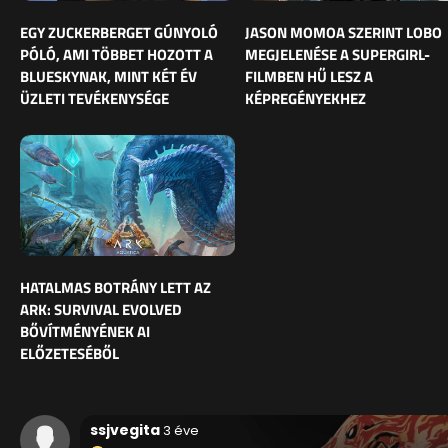
EGY ZUCKERBERGET GÚNYOLÓ
JASON MOMOA SZERINT LOBO
PÓLÓ, AMI TÖBBET HOZOTT A
MEGJELENÉSE A SUPERGIRL-
BLUESKYNAK, MINT KÉT ÉV
FILMBEN HŰ LESZ A
ÜZLETI TEVÉKENYSÉGE
KÉPREGÉNYEKHEZ
HATALMAS BOTRÁNY LETT AZ
ARK: SURVIVAL EVOLVED
BŐVÍTMÉNYÉNEK AI
ELŐZETESÉBŐL
ssjvegita
3 éve