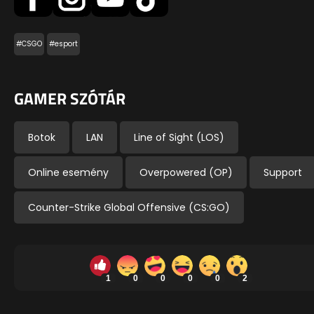
#CSGO
#esport
GAMER SZÓTÁR
Botok
LAN
Line of Sight (LOS)
Online esemény
Overpowered (OP)
Support
Counter-Strike Global Offensive (CS:GO)
1
0
0
0
0
2