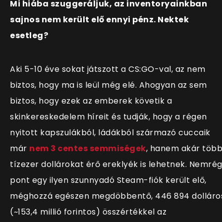
Mi hiába szuggeráljuk, az inventoryainkban
sajnos nem került elő ennyi pénz. Nektek
esetleg?
Aki 5-10 éve sokat játszott a CS:GO-val, az nem
biztos, hogy ma is leül még elé. Ahogyan az sem
biztos, hogy ezek az emberek követik a
skinkereskedelem híreit és tudják, hogy a régen
nyitott kapszulákból, ládákból származó cuccaik
már
nem 3 centes semmiségek
, hanem akár töb
tízezer dollárokat érő ereklyék is lehetnek. Nemré
pont egy ilyen szunnyadó Steam-fiók került elő,
méghozzá egészen megdöbbentő, 446 894 dolláro
(~153,4 millió forintos) összértékkel az