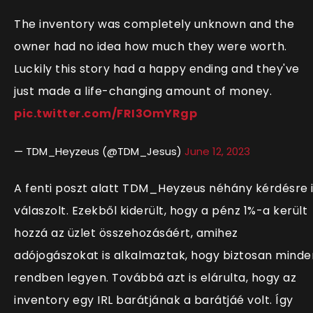
The inventory was completely unknown and the
owner had no idea how much they were worth.
Luckily this story had a happy ending and they've
just made a life-changing amount of money.
pic.twitter.com/FRI3OmYRgp
— TDM_Heyzeus (@TDM_Jesus)
June 12, 2023
A fenti poszt alatt TDM_Heyzeus néhány kérdésre 
válaszolt. Ezekből kiderült, hogy a pénz 1%-a került
hozzá az üzlet összehozásáért, amihez
adójogászokat is alkalmaztak, hogy biztosan minde
rendben legyen. Továbbá azt is elárulta, hogy az
inventory egy IRL barátjának a barátjáé volt. Így