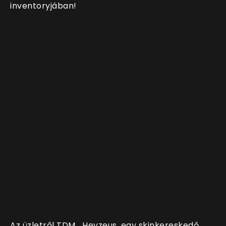
inventoryjában!
Az üzletről TDM_Heyzeus, egy skinkereskedő