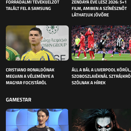
FORRADALMI TÉVÉKIJELZŐT
ZENDAYA ÉVE LESZ 2026: 5+1
TALÁLT FEL A SAMSUNG
FILM, AMIBEN A SZÍNÉSZNŐT
LÁTHATJUK JÖVŐRE
CRISTIANO RONALDÓNAK
ÁLL A BÁL A LIVERPOOL KÖRÜL,
MEGVAN A VÉLEMÉNYE A
SZOBOSZLAIÉKNÁL SZTRÁJKRÓ
MAGYAR FOCISTÁRÓL
SZÓLNAK A HÍREK
GAMESTAR