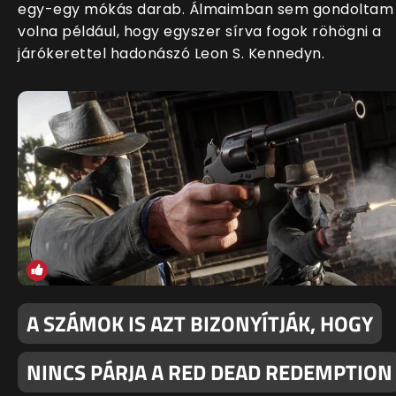
egy-egy mókás darab. Álmaimban sem gondoltam
volna például, hogy egyszer sírva fogok röhögni a
járókerettel hadonászó Leon S. Kennedyn.
A SZÁMOK IS AZT BIZONYÍTJÁK, HOGY
NINCS PÁRJA A RED DEAD REDEMPTION