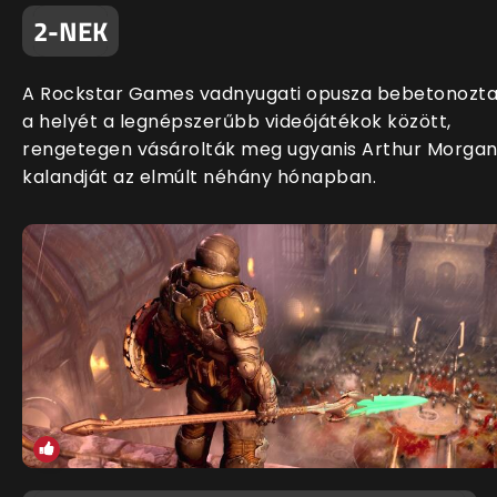
2-NEK
A Rockstar Games vadnyugati opusza bebetonozt
a helyét a legnépszerűbb videójátékok között,
rengetegen vásárolták meg ugyanis Arthur Morga
kalandját az elmúlt néhány hónapban.