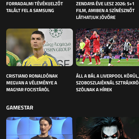
FORRADALMI TÉVÉKIJELZŐT
ZENDAYA ÉVE LESZ 2026: 5+1
TALÁLT FEL A SAMSUNG
FILM, AMIBEN A SZÍNÉSZNŐT
LÁTHATJUK JÖVŐRE
CRISTIANO RONALDÓNAK
ÁLL A BÁL A LIVERPOOL KÖRÜL,
MEGVAN A VÉLEMÉNYE A
SZOBOSZLAIÉKNÁL SZTRÁJKRÓ
MAGYAR FOCISTÁRÓL
SZÓLNAK A HÍREK
GAMESTAR