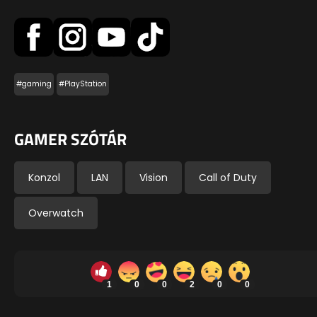
#gaming
#PlayStation
GAMER SZÓTÁR
Konzol
LAN
Vision
Call of Duty
Overwatch
1
0
0
2
0
0