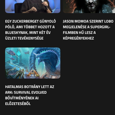
EGY ZUCKERBERGET GÚNYOLÓ
JASON MOMOA SZERINT LOBO
PÓLÓ, AMI TÖBBET HOZOTT A
MEGJELENÉSE A SUPERGIRL-
BLUESKYNAK, MINT KÉT ÉV
FILMBEN HŰ LESZ A
ÜZLETI TEVÉKENYSÉGE
KÉPREGÉNYEKHEZ
HATALMAS BOTRÁNY LETT AZ
ARK: SURVIVAL EVOLVED
BŐVÍTMÉNYÉNEK AI
ELŐZETESÉBŐL