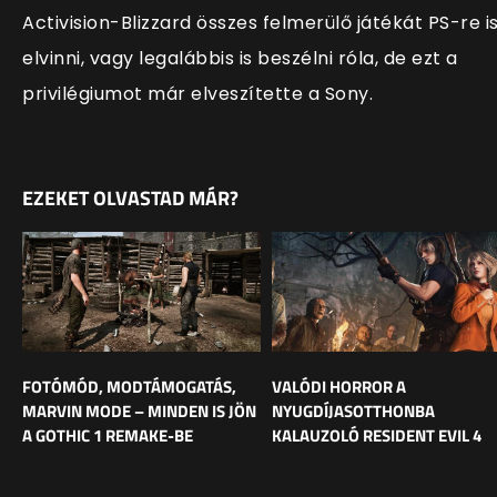
Activision-Blizzard összes felmerülő játékát PS-re i
elvinni, vagy legalábbis is beszélni róla, de ezt a
privilégiumot már elveszítette a Sony.
EZEKET OLVASTAD MÁR?
FOTÓMÓD, MODTÁMOGATÁS,
VALÓDI HORROR A
MARVIN MODE – MINDEN IS JÖN
NYUGDÍJASOTTHONBA
A GOTHIC 1 REMAKE-BE
KALAUZOLÓ RESIDENT EVIL 4