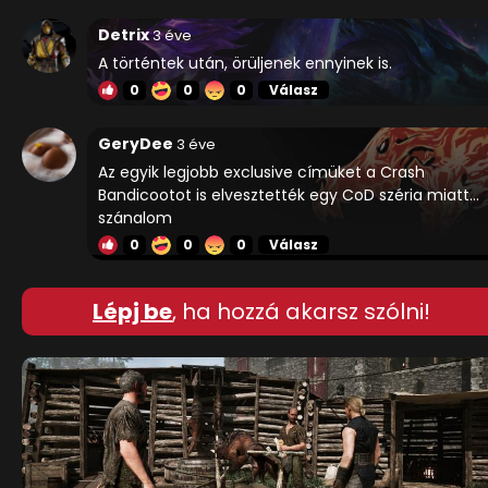
Detrix
3 éve
A történtek után, örüljenek ennyinek is.
0
0
0
Válasz
GeryDee
3 éve
Az egyik legjobb exclusive címüket a Crash
Bandicootot is elvesztették egy CoD széria miatt...
szánalom
0
0
0
Válasz
Lépj be
, ha hozzá akarsz szólni!