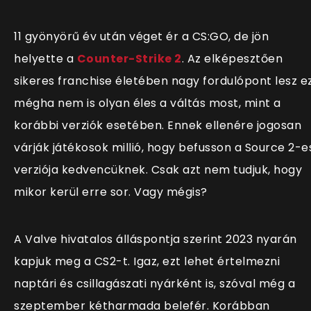
11 gyönyörű év után véget ér a CS:GO, de jön
helyette a
Counter-Strike 2
. Az elképesztően
sikeres franchise életében nagy fordulópont lesz ez
mégha nem is olyan éles a váltás most, mint a
korábbi verziók esetében. Ennek ellenére jogosan
várják játékosok millió, hogy befusson a Source 2-e
verziója kedvencüknek. Csak azt nem tudjuk, hogy
mikor kerül erre sor. Vagy mégis?
A Valve hivatalos álláspontja szerint 2023 nyarán
kapjuk meg a CS2-t. Igaz, ezt lehet értelmezni
naptári és csillagászati nyárként is, szóval még a
szeptember kétharmada belefér. Korábban