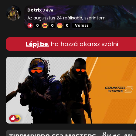
Detrix
3 éve
Az augusztus 24 reálisabb, szerintem.
0
0
0
Válasz
Lépj be
, ha hozzá akarsz szólni!