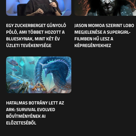
EGY ZUCKERBERGET GÚNYOLÓ
JASON MOMOA SZERINT LOBO
PÓLÓ, AMI TÖBBET HOZOTT A
MEGJELENÉSE A SUPERGIRL-
BLUESKYNAK, MINT KÉT ÉV
FILMBEN HŰ LESZ A
ÜZLETI TEVÉKENYSÉGE
KÉPREGÉNYEKHEZ
HATALMAS BOTRÁNY LETT AZ
ARK: SURVIVAL EVOLVED
BŐVÍTMÉNYÉNEK AI
ELŐZETESÉBŐL