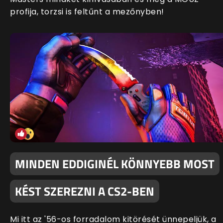
profija, torzsi is feltűnt a mezőnyben!
MINDEN EDDIGINÉL KÖNNYEBB MOST
KÉST SZEREZNI A CS2-BEN
Mi itt az '56-os forradalom kitörését ünnepeljük, a