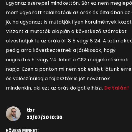
ugyanaz szerepel mindkettőn. Bár ez nem meglepő
mert ugyanott találhatóak az órák és általában az 
jó, ha ugyanazt is mutatják ilyen körülmények közöt
Viszont a mutatók alapján a következő számokat
olvashatjuk le az órákról: 8 5 vagy 8 24. A számokbó
pedig arra következtetnek a játékosok, hogy
augusztus 5. vagy 24. lehet a CS2 megjelenésének
napja. Ezen a ponton mi nem sok esélyt látunk erre
és valószínűleg a fejlesztők is jót nevetnek
mindenkin, aki ezt az órás dolgot elhiszi.
De talán!
tbr
23/07/20 10:30
KÖVESS MINKET!