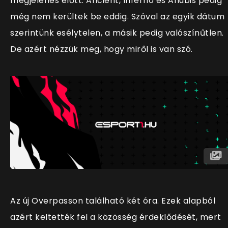
megjelenés előtt. Ancient, Inferno és Anubis pedig
még nem kerültek be eddig. Szóval az egyik dátum
szerintünk esélytelen, a másik pedig valószínűtlen.
De azért nézzük meg, hogy miről is van szó.
Az új Overpasson található két óra. Ezek alapból
azért keltették fel a közösség érdeklődését, mert