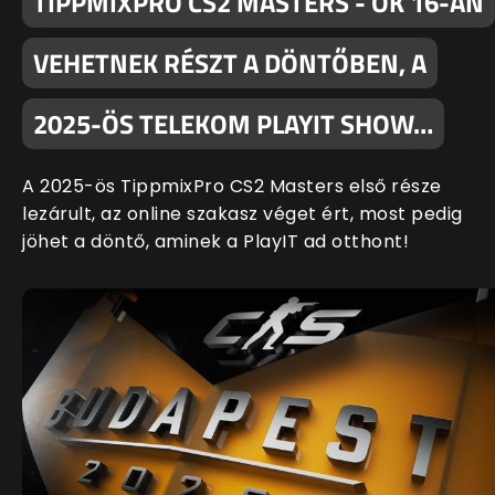
TIPPMIXPRO CS2 MASTERS - ŐK 16-AN
VEHETNEK RÉSZT A DÖNTŐBEN, A
2025-ÖS TELEKOM PLAYIT SHOW…
A 2025-ös TippmixPro CS2 Masters első része
lezárult, az online szakasz véget ért, most pedig
jöhet a döntő, aminek a PlayIT ad otthont!