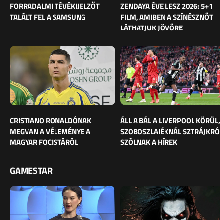
FORRADALMI TÉVÉKIJELZŐT
ZENDAYA ÉVE LESZ 2026: 5+1
TALÁLT FEL A SAMSUNG
FILM, AMIBEN A SZÍNÉSZNŐT
LÁTHATJUK JÖVŐRE
CRISTIANO RONALDÓNAK
ÁLL A BÁL A LIVERPOOL KÖRÜL,
MEGVAN A VÉLEMÉNYE A
SZOBOSZLAIÉKNÁL SZTRÁJKRÓ
MAGYAR FOCISTÁRÓL
SZÓLNAK A HÍREK
GAMESTAR