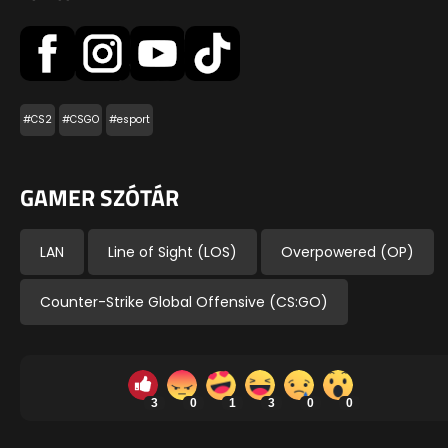
#CS2
#CSGO
#esport
GAMER SZÓTÁR
LAN
Line of Sight (LOS)
Overpowered (OP)
Counter-Strike Global Offensive (CS:GO)
3
0
1
3
0
0