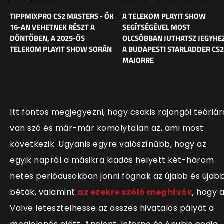
TIPPMIXPRO CS2 MASTERS - ŐK
A TELEKOM PLAYIT SHOW
16-AN VEHETNEK RÉSZT A
SEGÍTSÉGÉVEL MOST
DÖNTŐBEN, A 2025-ÖS
OLCSÓBBAN JUTHATSZ JEGYHE
TELEKOM PLAYIT SHOW SORÁN
A BUDAPESTI STARLADDER CS2
MAJORRE
Itt fontos megjegyezni, hogy csakis rajongói teóriár
van szó és már-már komolytalan az, ami most
következik. Ugyanis egyre valószínűbb, hogy az
egyik napról a másikra kiadás helyett két-három
hetes periódusokban jönni fognak az újabb és újab
béták, valamint
az ezekre szóló meghívók
, hogy 
Valve letesztelhesse az összes hivatalos pályát a