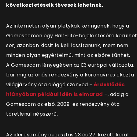
következtetéseik tévesek lehetnek.
Az interneten olyan pletykák keringenek, hogy a
Gamescomon egy Half-Life-bejelentésére kerülhe
sor, azonban kicsit le kell lassítanunk, mert nem
minden olyan egyértelmű, mint az elsőre tűnhet.
A Gamescom lényegében az E3 európai változata,
bár míg az óriás rendezvény a koronavírus okozta
világjárvány óta eléggé szenved –
érdeklődés
hiányában például idén is elmarad
–, addig a
Gamescom az első, 2009-es rendezvény óta
töretlenül népszerű.
Az idei esemény augusztus 23 és 27. között kerül