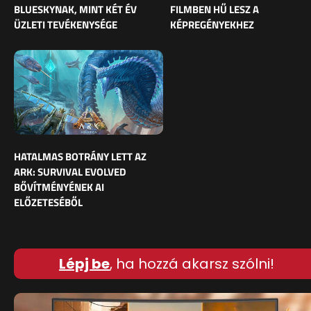
BLUESKYNAK, MINT KÉT ÉV
FILMBEN HŰ LESZ A
ÜZLETI TEVÉKENYSÉGE
KÉPREGÉNYEKHEZ
HATALMAS BOTRÁNY LETT AZ
ARK: SURVIVAL EVOLVED
BŐVÍTMÉNYÉNEK AI
ELŐZETESÉBŐL
Lépj be
, ha hozzá akarsz szólni!