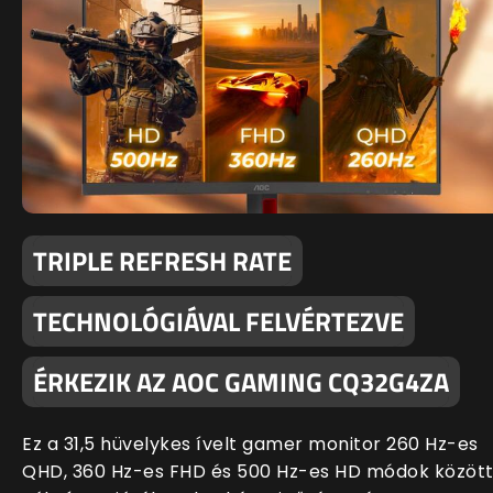
TRIPLE REFRESH RATE
TECHNOLÓGIÁVAL FELVÉRTEZVE
ÉRKEZIK AZ AOC GAMING CQ32G4ZA
Ez a 31,5 hüvelykes ívelt gamer monitor 260 Hz-es
QHD, 360 Hz-es FHD és 500 Hz-es HD módok közöt