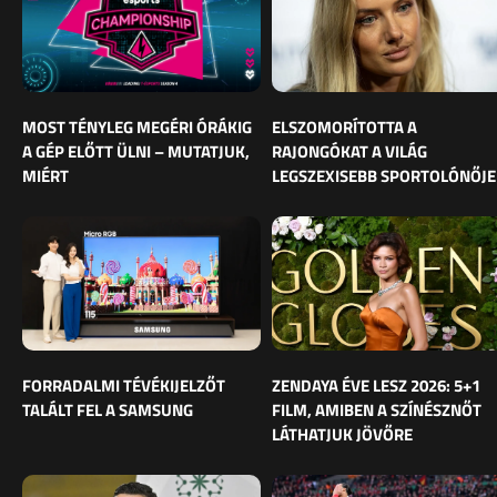
MOST TÉNYLEG MEGÉRI ÓRÁKIG
ELSZOMORÍTOTTA A
A GÉP ELŐTT ÜLNI – MUTATJUK,
RAJONGÓKAT A VILÁG
MIÉRT
LEGSZEXISEBB SPORTOLÓNŐJE
FORRADALMI TÉVÉKIJELZŐT
ZENDAYA ÉVE LESZ 2026: 5+1
TALÁLT FEL A SAMSUNG
FILM, AMIBEN A SZÍNÉSZNŐT
LÁTHATJUK JÖVŐRE