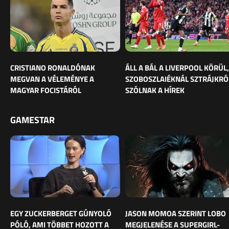
CRISTIANO RONALDÓNAK
ÁLL A BÁL A LIVERPOOL KÖRÜL,
MEGVAN A VÉLEMÉNYE A
SZOBOSZLAIÉKNÁL SZTRÁJKRÓ
MAGYAR FOCISTÁRÓL
SZÓLNAK A HÍREK
GAMESTAR
EGY ZUCKERBERGET GÚNYOLÓ
JASON MOMOA SZERINT LOBO
PÓLÓ, AMI TÖBBET HOZOTT A
MEGJELENÉSE A SUPERGIRL-