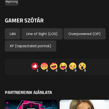
#gaming
GAMER SZÓTÁR
LAN
Line of Sight (LOS)
Overpowered (OP)
XP (tapasztalati pontok)
1
0
0
1
0
0
PARTNEREINK AJÁNLATA