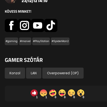
23/12/12 14:10
KÖVESS MINKET!
#gaming
#marvel
#PlayStation
#SpiderMan2
GAMER SZÓTÁR
Konzol
LAN
Overpowered (OP)
1
1
0
0
0
0