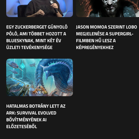
EGY ZUCKERBERGET GÚNYOLÓ
JASON MOMOA SZERINT LOBO
PÓLÓ, AMI TÖBBET HOZOTT A
MEGJELENÉSE A SUPERGIRL-
BLUESKYNAK, MINT KÉT ÉV
FILMBEN HŰ LESZ A
ÜZLETI TEVÉKENYSÉGE
KÉPREGÉNYEKHEZ
HATALMAS BOTRÁNY LETT AZ
ARK: SURVIVAL EVOLVED
BŐVÍTMÉNYÉNEK AI
ELŐZETESÉBŐL