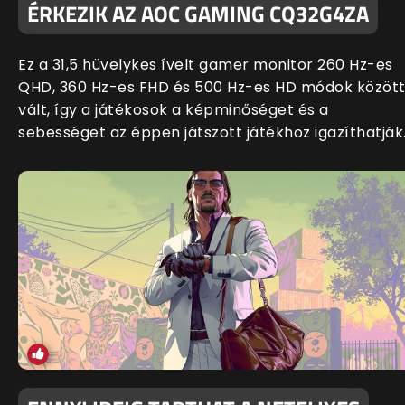
ÉRKEZIK AZ AOC GAMING CQ32G4ZA
Ez a 31,5 hüvelykes ívelt gamer monitor 260 Hz-es
QHD, 360 Hz-es FHD és 500 Hz-es HD módok közöt
vált, így a játékosok a képminőséget és a
sebességet az éppen játszott játékhoz igazíthatják