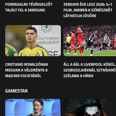
FORRADALMI TÉVÉKIJELZŐT
ZENDAYA ÉVE LESZ 2026: 5+1
TALÁLT FEL A SAMSUNG
FILM, AMIBEN A SZÍNÉSZNŐT
LÁTHATJUK JÖVŐRE
CRISTIANO RONALDÓNAK
ÁLL A BÁL A LIVERPOOL KÖRÜL,
MEGVAN A VÉLEMÉNYE A
SZOBOSZLAIÉKNÁL SZTRÁJKRÓ
MAGYAR FOCISTÁRÓL
SZÓLNAK A HÍREK
GAMESTAR