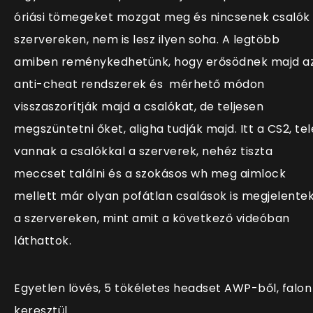
óriási tömegeket mozgat meg és nincsenek csalók
szervereken, nem is lesz ilyen soha. A legtöbb
amiben reménykedhetünk, hogy erősödnek majd a
anti-cheat rendszerek és mérhető módon
visszaszorítják majd a csalókat, de teljesen
megszüntetni őket, aligha tudják majd. Itt a CS2, tel
vannak a csalókkal a szerverek, nehéz tiszta
meccset találni és a szokásos wh meg aimlock
mellett már olyan pofátlan csalások is megjelente
a szervereken, mint amit a következő videóban
láthattok.
Egyetlen lövés, 5 tökéletes headset AWP-ből, falon
keresztül...