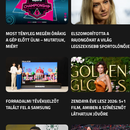
MOST TÉNYLEG MEGÉRI ÓRÁKIG
ELSZOMORÍTOTTA A
A GÉP ELŐTT ÜLNI – MUTATJUK,
RAJONGÓKAT A VILÁG
MIÉRT
LEGSZEXISEBB SPORTOLÓNŐJE
FORRADALMI TÉVÉKIJELZŐT
ZENDAYA ÉVE LESZ 2026: 5+1
TALÁLT FEL A SAMSUNG
FILM, AMIBEN A SZÍNÉSZNŐT
LÁTHATJUK JÖVŐRE