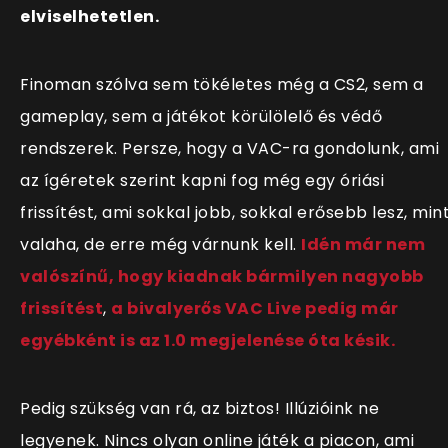
elviselhetetlen.
Finoman szólva sem tökéletes még a CS2, sem a
gameplay, sem a játékot körülölelő és védő
rendszerek. Persze, hogy a VAC-ra gondolunk, ami
az ígéretek szerint kapni fog még egy óriási
frissítést, ami sokkal jobb, sokkal erősebb lesz, min
valaha, de erre még várnunk kell.
Idén már nem
valószínű, hogy kiadnak bármilyen nagyobb
frissítést
,
a bivalyerős VAC Live pedig már
egyébként is az 1.0 megjelenése óta késik.
Pedig szükség van rá, az biztos! Illúzióink ne
legyenek. Nincs olyan online játék a piacon, ami