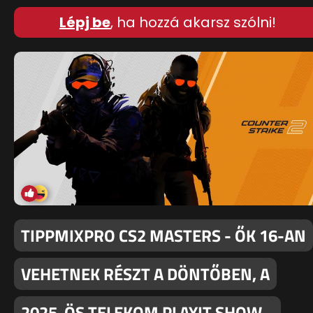
Lépj be
, ha hozzá akarsz szólni!
TIPPMIXPRO CS2 MASTERS - ŐK 16-AN
VEHETNEK RÉSZT A DÖNTŐBEN, A
2025-ÖS TELEKOM PLAYIT SHOW…