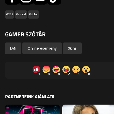
#CS2
#esport
#videó
GAMER SZÓTÁR
LAN
Online esemény
Skins
1
0
0
2
1
0
PARTNEREINK AJÁNLATA