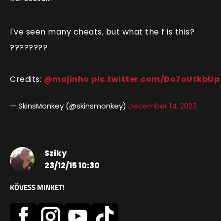
I've seen many cheats, but what the f is this?
????????
Credits:
@mojinho
pic.twitter.com/Do7oUtkbUp
— SkinsMonkey (@skinsmonkey)
December 14, 2023
Sziky
23/12/15 10:30
KÖVESS MINKET!