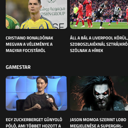
CRISTIANO RONALDÓNAK
ÁLL A BÁL A LIVERPOOL KÖRÜL,
MEGVAN A VÉLEMÉNYE A
SZOBOSZLAIÉKNÁL SZTRÁJKRÓ
MAGYAR FOCISTÁRÓL
SZÓLNAK A HÍREK
GAMESTAR
EGY ZUCKERBERGET GÚNYOLÓ
JASON MOMOA SZERINT LOBO
PÓLÓ, AMI TÖBBET HOZOTT A
MEGJELENÉSE A SUPERGIRL-