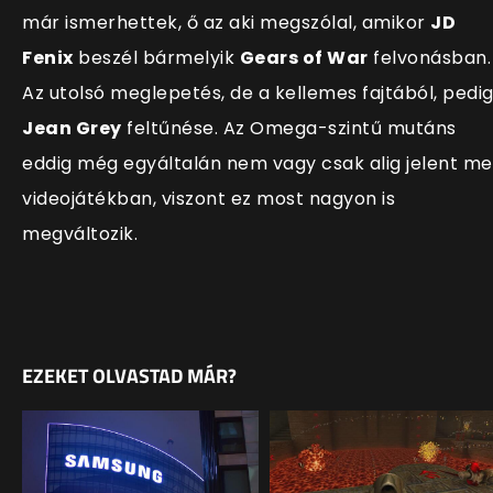
már ismerhettek, ő az aki megszólal, amikor
JD
Fenix
beszél bármelyik
Gears of War
felvonásban.
Az utolsó meglepetés, de a kellemes fajtából, pedi
Jean Grey
feltűnése. Az Omega-szintű mutáns
eddig még egyáltalán nem vagy csak alig jelent m
videojátékban, viszont ez most nagyon is
megváltozik.
EZEKET OLVASTAD MÁR?