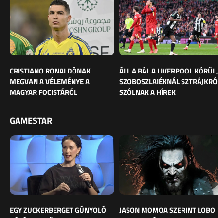
CRISTIANO RONALDÓNAK
ÁLL A BÁL A LIVERPOOL KÖRÜL,
MEGVAN A VÉLEMÉNYE A
SZOBOSZLAIÉKNÁL SZTRÁJKRÓ
MAGYAR FOCISTÁRÓL
SZÓLNAK A HÍREK
GAMESTAR
EGY ZUCKERBERGET GÚNYOLÓ
JASON MOMOA SZERINT LOBO