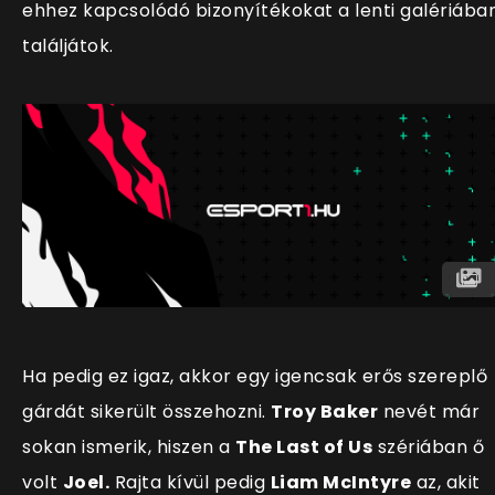
ehhez kapcsolódó bizonyítékokat a lenti galériába
találjátok.
Ha pedig ez igaz, akkor egy igencsak erős szereplő
gárdát sikerült összehozni.
Troy Baker
nevét már
sokan ismerik, hiszen a
The Last of Us
szériában ő
volt
Joel.
Rajta kívül pedig
Liam McIntyre
az, akit