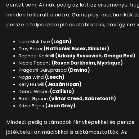
centet sem. Annak pedig az lett az eredménye, ho
minden felkerült a netre. Gameplay, mechanikák é
persze a teljes szereplő és stáblista is, ami így néz k
Liam McIntyre
(Logan)
Troy Baker
(Nathaniel Essex, Sinister)
Raphael Korkhill
(Arkady Rossovich, Omega Red)
Nicole Pacent
(Raven Darkholm, Mystique)
Pragathi Guruprasad
(Davina)
Noga Wind
(Leech)
Kelly Hu will
(Jessán Hoan)
Debra Wilson
(Callisto)
Brett Gipson
(Viktor Creed, Sabretooth)
Krizia Bajos
(Jean Grey)
Mindezt pedig a támadók fényképekkel és persze
játékbelüli animációkkal is alátámasztották. Az