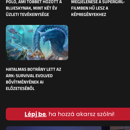
PÓLÓ, AMI TÖBBET HOZOTT A
MEGJELENÉSE A SUPERGIRL-
BLUESKYNAK, MINT KÉT ÉV
FILMBEN HŰ LESZ A
ÜZLETI TEVÉKENYSÉGE
KÉPREGÉNYEKHEZ
HATALMAS BOTRÁNY LETT AZ
ARK: SURVIVAL EVOLVED
BŐVÍTMÉNYÉNEK AI
ELŐZETESÉBŐL
Lépj be
, ha hozzá akarsz szólni!