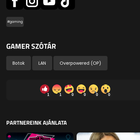
#gaming
GAMER SZÓTÁR
Botok
LAN
Overpowered (OP)
1
1
0
0
0
0
PARTNEREINK AJÁNLATA