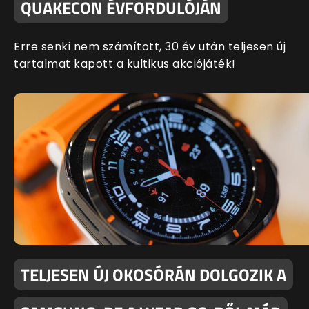
QUAKECON ÉVFORDULÓJÁN
Erre senki nem számított, 30 év után teljesen új
tartalmat kapott a kultikus akciójáték!
TELJESEN ÚJ OKOSÓRÁN DOLGOZIK A