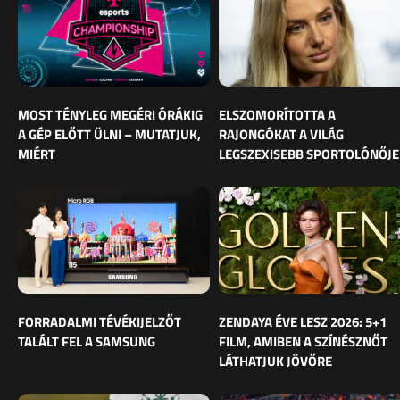
MOST TÉNYLEG MEGÉRI ÓRÁKIG
ELSZOMORÍTOTTA A
A GÉP ELŐTT ÜLNI – MUTATJUK,
RAJONGÓKAT A VILÁG
MIÉRT
LEGSZEXISEBB SPORTOLÓNŐJE
FORRADALMI TÉVÉKIJELZŐT
ZENDAYA ÉVE LESZ 2026: 5+1
TALÁLT FEL A SAMSUNG
FILM, AMIBEN A SZÍNÉSZNŐT
LÁTHATJUK JÖVŐRE