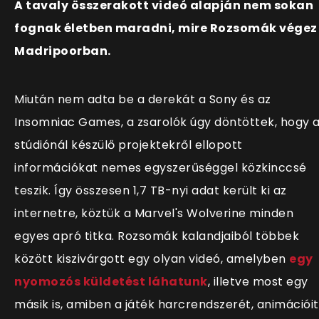
A tavaly összerakott videó alapján nem sokan
fognak életben maradni, mire Rozsomák végez
Madripoorban.
Miután nem adta be a derekát a Sony és az
Insomniac Games, a zsarolók úgy döntöttek, hogy 
stúdiónál készülő projektekről ellopott
információkat nemes egyszerűséggel közkinccsé
teszik. Így összesen 1,7 TB-nyi adat került ki az
internetre, köztük a Marvel's Wolverine minden
egyes apró titka. Rozsomák kalandjaiból többek
között kiszivárgott egy olyan videó, amelyben
egy
nyomozós küldetést láhatunk
, illetve most egy
másik is, amiben a játék harcrendszerét, animációit