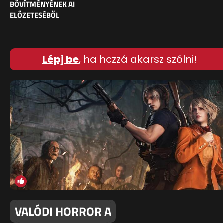
BŐVÍTMÉNYÉNEK AI
ELŐZETESÉBŐL
Lépj be
, ha hozzá akarsz szólni!
VALÓDI HORROR A