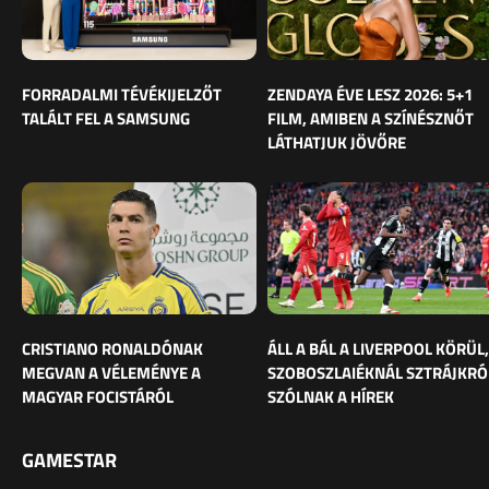
FORRADALMI TÉVÉKIJELZŐT
ZENDAYA ÉVE LESZ 2026: 5+1
TALÁLT FEL A SAMSUNG
FILM, AMIBEN A SZÍNÉSZNŐT
LÁTHATJUK JÖVŐRE
CRISTIANO RONALDÓNAK
ÁLL A BÁL A LIVERPOOL KÖRÜL,
MEGVAN A VÉLEMÉNYE A
SZOBOSZLAIÉKNÁL SZTRÁJKRÓ
MAGYAR FOCISTÁRÓL
SZÓLNAK A HÍREK
GAMESTAR