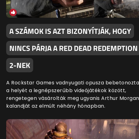
A SZÁMOK IS AZT BIZONYÍTJÁK, HOGY
NINCS PÁRJA A RED DEAD REDEMPTION
2-NEK
A Rockstar Games vadnyugati opusza bebetonozt
a helyét a legnépszerűbb videójátékok között,
rengetegen vásárolták meg ugyanis Arthur Morga
kalandját az elmúlt néhány hónapban.