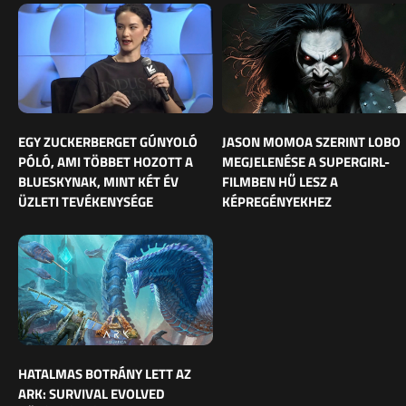
EGY ZUCKERBERGET GÚNYOLÓ
JASON MOMOA SZERINT LOBO
PÓLÓ, AMI TÖBBET HOZOTT A
MEGJELENÉSE A SUPERGIRL-
BLUESKYNAK, MINT KÉT ÉV
FILMBEN HŰ LESZ A
ÜZLETI TEVÉKENYSÉGE
KÉPREGÉNYEKHEZ
HATALMAS BOTRÁNY LETT AZ
ARK: SURVIVAL EVOLVED