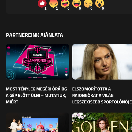
1
1
0
0
0
0
PARTNEREINK AJÁNLATA
MOST TÉNYLEG MEGÉRI ÓRÁKIG
ELSZOMORÍTOTTA A
A GÉP ELŐTT ÜLNI – MUTATJUK,
RAJONGÓKAT A VILÁG
MIÉRT
LEGSZEXISEBB SPORTOLÓNŐJE