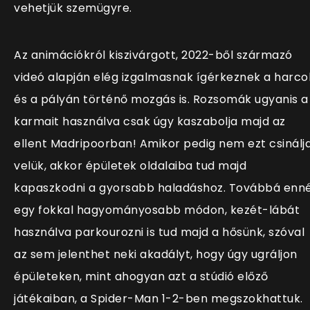
vehetjük szemügyre.
Az animációkról kiszivárgott, 2022-ből származó
videó alapján elég izgalmasnak ígérkeznek a harco
és a pályán történő mozgás is. Rozsomák ugyanis a
karmait használva csak úgy kaszabolja majd az
ellent Madripoorban! Amikor pedig nem ezt csinálj
velük, akkor épületek oldalaiba tud majd
kapaszkodni a gyorsabb haladáshoz. Továbbá enné
egy fokkal hagyományosabb módon, kezét-lábát
használva parkourozni is tud majd a hősünk, szóval
az sem jelenthet neki akadályt, hogy úgy ugráljon
épületeken, mint ahogyan azt a stúdió előző
játékaiban, a Spider-Man 1-2-ben megszokhattuk.