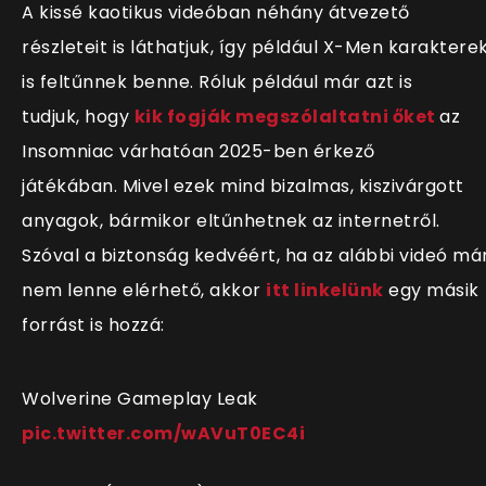
A kissé kaotikus videóban néhány átvezető
részleteit is láthatjuk, így például X-Men karaktere
is feltűnnek benne. Róluk például már azt is
tudjuk, hogy
kik fogják megszólaltatni őket
az
Insomniac várhatóan 2025-ben érkező
játékában.
Mivel ezek mind bizalmas, kiszivárgott
anyagok, bármikor eltűnhetnek az internetről.
Szóval a biztonság kedvéért, ha az alábbi videó má
nem lenne elérhető, akkor
itt linkelünk
egy másik
forrást is hozzá:
Wolverine Gameplay Leak
pic.twitter.com/wAVuT0EC4i