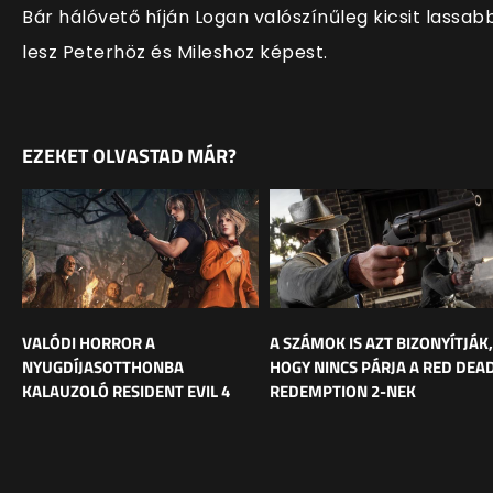
Bár hálóvető híján Logan valószínűleg kicsit lassab
lesz Peterhöz és Mileshoz képest.
EZEKET OLVASTAD MÁR?
VALÓDI HORROR A
A SZÁMOK IS AZT BIZONYÍTJÁK,
NYUGDÍJASOTTHONBA
HOGY NINCS PÁRJA A RED DEA
KALAUZOLÓ RESIDENT EVIL 4
REDEMPTION 2-NEK