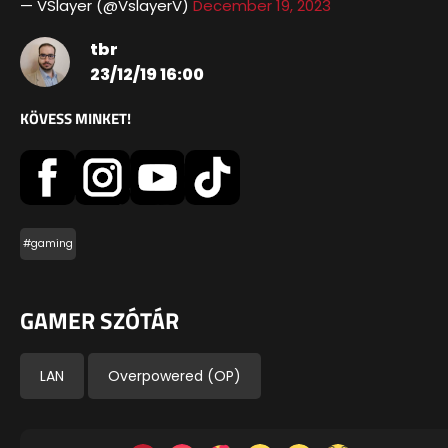
— VSlayer (@VslayerV)
December 19, 2023
tbr
23/12/19 16:00
KÖVESS MINKET!
#gaming
GAMER SZÓTÁR
LAN
Overpowered (OP)