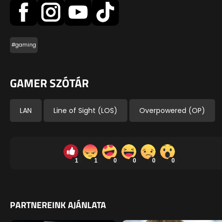
#gaming
GAMER SZÓTÁR
LAN
Line of Sight (LOS)
Overpowered (OP)
1
1
0
0
0
0
PARTNEREINK AJÁNLATA