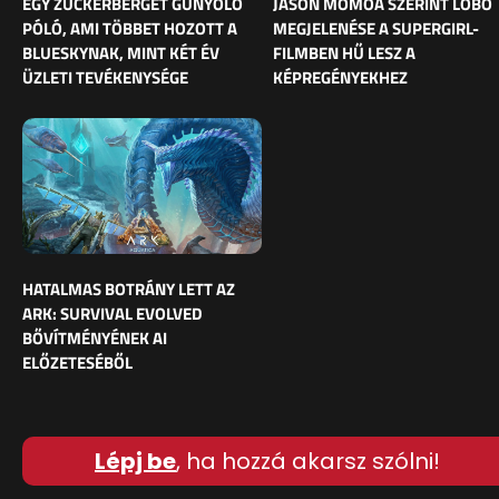
EGY ZUCKERBERGET GÚNYOLÓ
JASON MOMOA SZERINT LOBO
PÓLÓ, AMI TÖBBET HOZOTT A
MEGJELENÉSE A SUPERGIRL-
BLUESKYNAK, MINT KÉT ÉV
FILMBEN HŰ LESZ A
ÜZLETI TEVÉKENYSÉGE
KÉPREGÉNYEKHEZ
HATALMAS BOTRÁNY LETT AZ
ARK: SURVIVAL EVOLVED
BŐVÍTMÉNYÉNEK AI
ELŐZETESÉBŐL
Lépj be
, ha hozzá akarsz szólni!