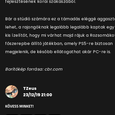
fejlesztésének korai szakaszából.
Bár a stúdió számára ez a támadás eléggé aggaszt
lehet, a rajongóknak legalább legalább kaptak egy
kis ízelítőt, hogy mi várhat majd rájuk a Rozsomáko
főszerepbe állító játékban, amely PS5-re biztosan
megjelenik, de később ellátogathat akár PC-re is.
Borítókép forrása: cbr.com
TZeus
23/12/19 21:00
KÖVESS MINKET!