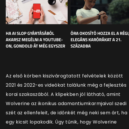
HA AI SLOP GYÁRTÁSÁBÓL
ÓRA OKOSÍTÓ HOZZA EL A RÉGI
AKARSZ MEGÉLNI A YOUTUBE-
ELEGÁNS KARÓRÁKAT A 21.
ON, GONDOLD ÁT MÉG EGYSZER
SZÁZADBA
Az első körben kiszivárogtatott felvételek között
2021 és 2022-es videókat találunk még a fejlesztés
korai szakaszából. A klipekben jól látható, amint
Wolverine az ikonikus adamantiumkarmjaival szedi
szét az ellenfeleit, de időnkét még neki sem árt, ha
egy kicsit lopakodik. Úgy tűnik, hogy Wolverine