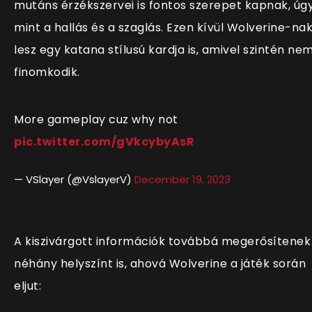
mutáns érzékszervei is fontos szerepet kapnak, úg
mint a hallás és a szaglás. Ezen kívül Wolverine-na
lesz egy katana stílusú kardja is, amivel szintén ne
finomkodik.
More gameplay cuz why not
pic.twitter.com/gVkcybyAsR
— VSlayer (@VslayerV)
December 19, 2023
A kiszivárgott információk továbbá megerősítenek
néhány helyszínt is, ahová Wolverine a játék során
eljut: