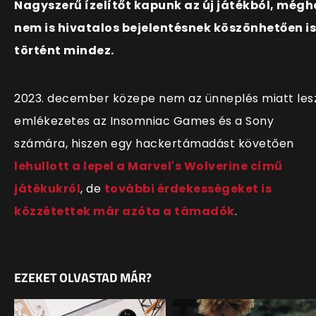
Nagyszerű ízelítőt kapunk az új játékból, mégh
nem is hivatalos bejelentésnek köszönhetően is
történt mindez.
2023. december közepe nem az ünneplés miatt les
emlékezetes az Insomniac Games és a Sony
számára, hiszen egy hackertámadást követően
lehullott a lepel a Marvel's Wolverine című
játékukról
, de
további érdekességeket is
közzétettek már azóta a támadók
.
EZEKET OLVASTAD MÁR?