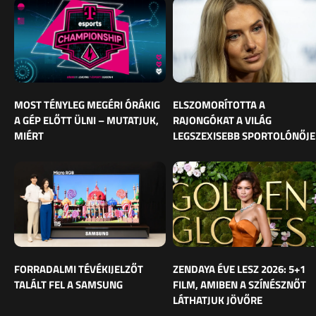
MOST TÉNYLEG MEGÉRI ÓRÁKIG
ELSZOMORÍTOTTA A
A GÉP ELŐTT ÜLNI – MUTATJUK,
RAJONGÓKAT A VILÁG
MIÉRT
LEGSZEXISEBB SPORTOLÓNŐJE
FORRADALMI TÉVÉKIJELZŐT
ZENDAYA ÉVE LESZ 2026: 5+1
TALÁLT FEL A SAMSUNG
FILM, AMIBEN A SZÍNÉSZNŐT
LÁTHATJUK JÖVŐRE