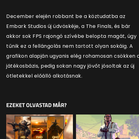
December elején robbant be a köztudatba az
Embark Studios új üdvöskéje, a The Finals, és bár
akkor sok FPS rajongó szívébe belopta magát, úgy
tűnik ez a fellángolás nem tartott olyan sokáig. A
grafikon alapján ugyanis elég rohamosan csökken 
játékosbázis, pedig sokan nagy jövőt jósoltak az új
ötletekkel előálló alkotásnak.
EZEKET OLVASTAD MÁR?