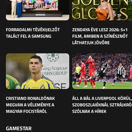
FORRADALMI TÉVÉKIJELZŐT
ZENDAYA ÉVE LESZ 2026: 5+1
TALÁLT FEL A SAMSUNG
FILM, AMIBEN A SZÍNÉSZNŐT
LÁTHATJUK JÖVŐRE
CRISTIANO RONALDÓNAK
ÁLL A BÁL A LIVERPOOL KÖRÜL,
MEGVAN A VÉLEMÉNYE A
SZOBOSZLAIÉKNÁL SZTRÁJKRÓ
MAGYAR FOCISTÁRÓL
SZÓLNAK A HÍREK
GAMESTAR