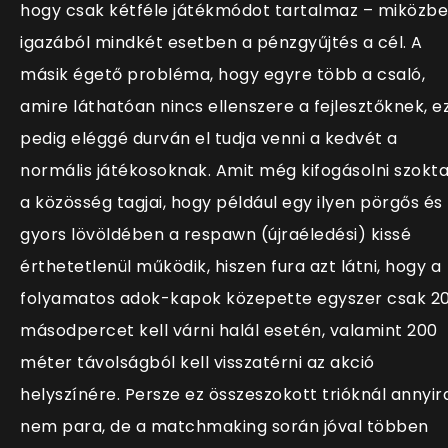
hogy csak kétféle játékmódot tartalmaz – miközb
igazából mindkét esetben a pénzgyűjtés a cél. A
másik égető probléma, hogy egyre több a csaló,
amire láthatóan nincs ellenszere a fejlesztőknek, e
pedig eléggé durván el tudja venni a kedvét a
normális játékosoknak. Amit még kifogásolni szokt
a közösség tagjai, hogy például egy ilyen pörgős és
gyors lövöldében a respawn (újraéledési) kissé
érthetetlenül működik, hiszen fura azt látni, hogy a
folyamatos adok-kapok közepette egyszer csak 2
másodpercet kell várni halál esetén, valamint 200
méter távolságból kell visszatérni az akció
helyszínére. Persze ez összeszokott trióknál annyir
nem para, de a matchmaking során jóval többen