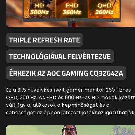
TRIPLE REFRESH RATE
TECHNOLÓGIÁVAL FELVÉRTEZVE
ÉRKEZIK AZ AOC GAMING CQ32G4ZA
Ez a 31,5 hüvelykes ívelt gamer monitor 260 Hz-es
QHD, 360 Hz-es FHD és 500 Hz-es HD módok közöt
vált, így a játékosok a képminőséget és a
sebességet az éppen játszott játékhoz igazíthatják