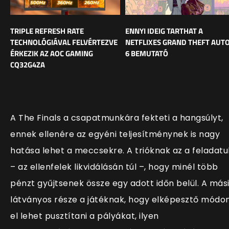
TRIPLE REFRESH RATE
ENNYI IDEIG TARTHAT A
TECHNOLÓGIÁVAL FELVÉRTEZVE
NETFLIXES GRAND THEFT AUT
ÉRKEZIK AZ AOC GAMING
6 BEMUTATÓ
CQ32G4ZA
A The Finals a csapatmunkára fekteti a hangsúlyt,
ennek ellenére az egyéni teljesítménynek is nagy
hatása lehet a meccsekre. A trióknak az a feladatu
– az ellenfelek likvidálásán túl –, hogy minél több
pénzt gyűjtsenek össze egy adott időn belül. A más
látványos része a játéknak, hogy elképesztő módo
el lehet pusztítani a pályákat, ilyen