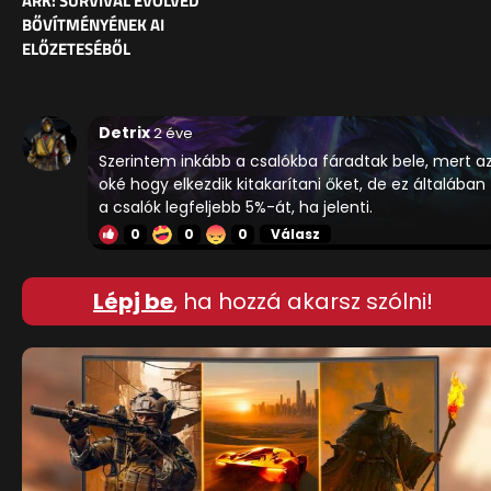
ARK: SURVIVAL EVOLVED
BŐVÍTMÉNYÉNEK AI
ELŐZETESÉBŐL
Detrix
2 éve
Szerintem inkább a csalókba fáradtak bele, mert a
oké hogy elkezdik kitakarítani őket, de ez általában
a csalók legfeljebb 5%-át, ha jelenti.
0
0
0
Válasz
Lépj be
, ha hozzá akarsz szólni!