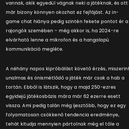
vannak, akik egyedül vágnak neki a játéknak, és ott
már bizony könnyen okozhat ez fejfájást. Az in-
game chat hiánya pedig szintén fekete pontot ér a
rajongók szemében – még akkor is, ha 2024-re
elvárható lenne a mikrofon és a hangalapú
kommunikáció megléte.
A néhány napos kipróbálást követő érzés, miszerin
unalmas és önismétlődő a játék már csak a hab a
tortán. Ebből is látszik, hogy a majd 250-ezres
egyidejű játékosbázis mára már 62 ezerre esett
vissza. Ami pedig talán még ijesztőbb, hogy ez egy
folyamatosan csökkenő tendencia eredménye,
tehát kitudja mennyien pártolnak még el tőle a