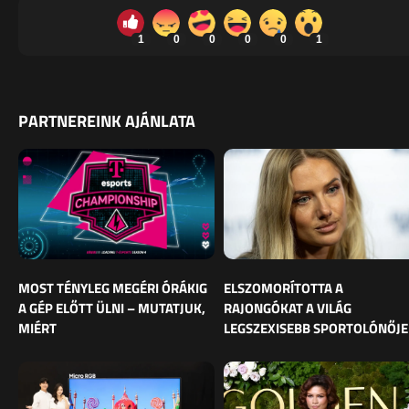
1
0
0
0
0
1
PARTNEREINK AJÁNLATA
MOST TÉNYLEG MEGÉRI ÓRÁKIG
ELSZOMORÍTOTTA A
A GÉP ELŐTT ÜLNI – MUTATJUK,
RAJONGÓKAT A VILÁG
MIÉRT
LEGSZEXISEBB SPORTOLÓNŐJE