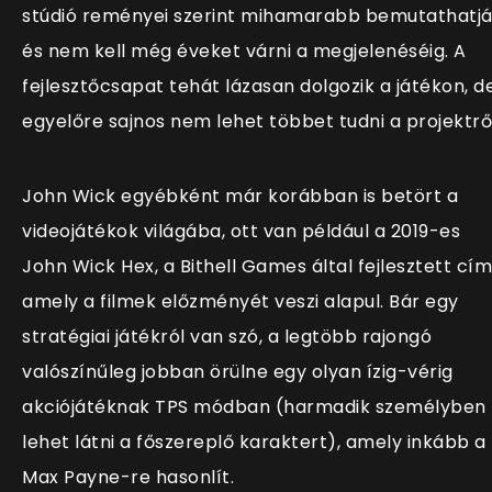
stúdió reményei szerint mihamarabb bemutathatj
és nem kell még éveket várni a megjelenéséig. A
fejlesztőcsapat tehát lázasan dolgozik a játékon, d
egyelőre sajnos nem lehet többet tudni a projektről
John Wick egyébként már korábban is betört a
videojátékok világába, ott van például a 2019-es
John Wick Hex, a Bithell Games által fejlesztett cím
amely a filmek előzményét veszi alapul. Bár egy
stratégiai játékról van szó, a legtöbb rajongó
valószínűleg jobban örülne egy olyan ízig-vérig
akciójátéknak TPS módban (harmadik személyben
lehet látni a főszereplő karaktert), amely inkább a
Max Payne-re hasonlít.