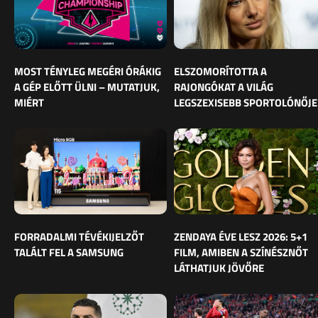
MOST TÉNYLEG MEGÉRI ÓRÁKIG
ELSZOMORÍTOTTA A
A GÉP ELŐTT ÜLNI – MUTATJUK,
RAJONGÓKAT A VILÁG
MIÉRT
LEGSZEXISEBB SPORTOLÓNŐJE
FORRADALMI TÉVÉKIJELZŐT
ZENDAYA ÉVE LESZ 2026: 5+1
TALÁLT FEL A SAMSUNG
FILM, AMIBEN A SZÍNÉSZNŐT
LÁTHATJUK JÖVŐRE