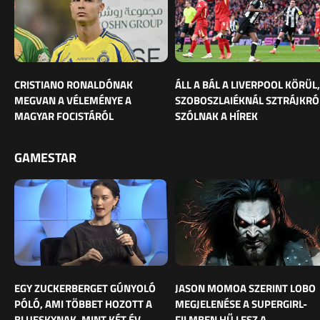
CRISTIANO RONALDÓNAK
ÁLL A BÁL A LIVERPOOL KÖRÜL,
MEGVAN A VÉLEMÉNYE A
SZOBOSZLAIÉKNÁL SZTRÁJKRÓ
MAGYAR FOCISTÁRÓL
SZÓLNAK A HÍREK
GAMESTAR
EGY ZUCKERBERGET GÚNYOLÓ
JASON MOMOA SZERINT LOBO
PÓLÓ, AMI TÖBBET HOZOTT A
MEGJELENÉSE A SUPERGIRL-
BLUESKYNAK, MINT KÉT ÉV
FILMBEN HŰ LESZ A