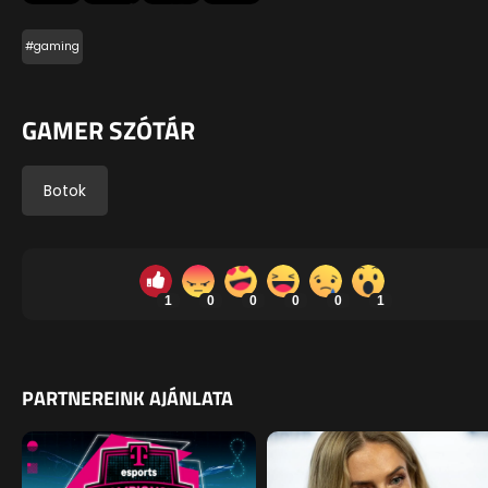
#gaming
GAMER SZÓTÁR
Botok
1
0
0
0
0
1
PARTNEREINK AJÁNLATA