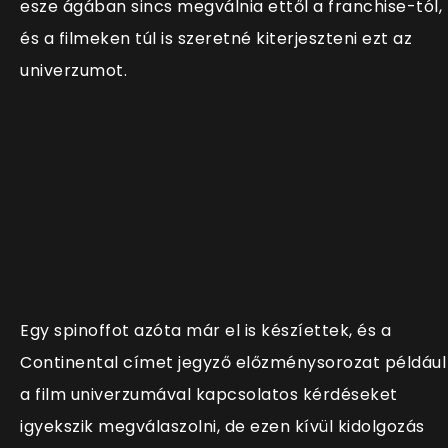
esze ágában sincs megválnia ettől a franchise-tól,
és a filmeken túl is szeretné kiterjeszteni ezt az
univerzumot.
Egy spinoffot azóta már el is készíettek, és a
Continental címet jegyző előzménysorozat például
a film univerzumával kapcsolatos kérdéseket
igyekszik megválaszolni, de ezen kívül kidolgozás