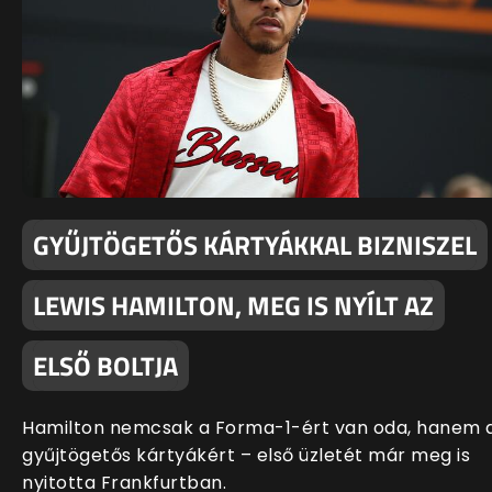
GYŰJTÖGETŐS KÁRTYÁKKAL BIZNISZEL
LEWIS HAMILTON, MEG IS NYÍLT AZ
ELSŐ BOLTJA
Hamilton nemcsak a Forma-1-ért van oda, hanem 
gyűjtögetős kártyákért – első üzletét már meg is
nyitotta Frankfurtban.