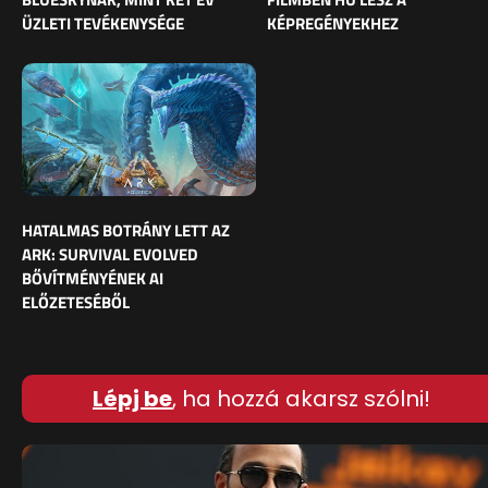
ÜZLETI TEVÉKENYSÉGE
KÉPREGÉNYEKHEZ
HATALMAS BOTRÁNY LETT AZ
ARK: SURVIVAL EVOLVED
BŐVÍTMÉNYÉNEK AI
ELŐZETESÉBŐL
Lépj be
, ha hozzá akarsz szólni!