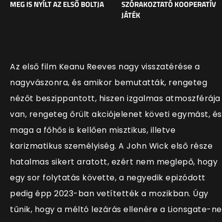
MEG IS NYÍLT AZ ELSŐ BOLTJA
SZÓRAKOZTATÓ KOOPERATÍV
JÁTÉK
Az első film Keanu Reeves nagy visszatérése a
nagyvászonra, és amikor bemutatták, rengeteg
nézőt beszippantott, hiszen izgalmas atmoszférája
van, rengeteg őrült akciójelenet követi egymást, és
maga a főhős is kellően misztikus, illetve
karizmatikus személyiség. A John Wick első része
hatalmas sikert aratott, ezért nem meglepő, hogy
egy sor folytatás követte, a negyedik epizódott
pedig épp 2023-ban vetítették a mozikban. Úgy
tűnik, hogy a méltó lezárás ellenére a Lionsgate-n