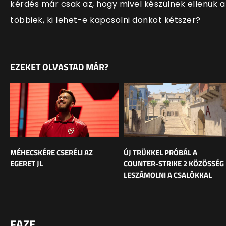
kérdés már csak az, hogy mivel készülnek ellenük a
többiek, ki lehet-e kapcsolni donkot kétszer?
EZEKET OLVASTAD MÁR?
MÉHECSKÉRE CSERÉLI AZ
ÚJ TRÜKKEL PRÓBÁL A
EGERET JL
COUNTER-STRIKE 2 KÖZÖSSÉG
LESZÁMOLNI A CSALÓKKAL
FAZE