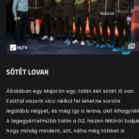
SÖTÉT LOVAK
Általában egy Majorön egy, talán két sötét ló van.
Ezúttal viszont vicc nélkül fel lehetne sorolni
legalább négyet, és még így is lenne, akit kihagynék
A legegyértelműbb talán a G2, hiszen NiKóról tudjuk
hogy mindig mindent, sőt, néha még többet is