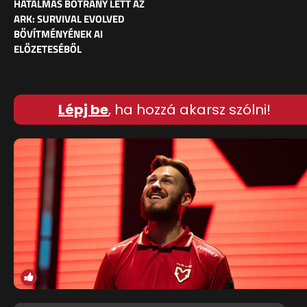
HATALMAS BOTRÁNY LETT AZ
ARK: SURVIVAL EVOLVED
BŐVÍTMÉNYÉNEK AI
ELŐZETESÉBŐL
Lépj be
, ha hozzá akarsz szólni!