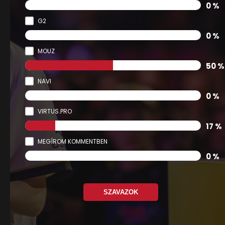
0 %
G2
0 %
MOUZ
50 %
NAVI
0 %
VIRTUS.PRO
17 %
MEGÍROM KOMMENTBEN
0 %
SZAVAZOK