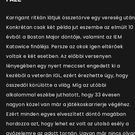
Karrigant ritkán látjuk összetörve egy vereség után
Konkrétan csak két példa jut eszembe az elmúlt 10
évből: a Boston Major döntője, valamint az IEM
Katowice fináléja. Persze az okok igen eltérőek
voltak e két esetben. Az előbbi versenyen
lényegében egy nyert meccset engedett ki a
kezéből a veterán IGL, ezért érezhette úgy, hogy
összedől körülötte a világ. Míg az utóbbi
alkalommal eszébe juthatott, hogy 33 évesen
nagyon közel van már a játékoskarrierje végéhez.
Ezért minden egyes elveszített döntő magában
hordozza azt, hogy lehet ez volt az utolsó esély a
győzelemre az adott tornán. Ugyan már nincs olya