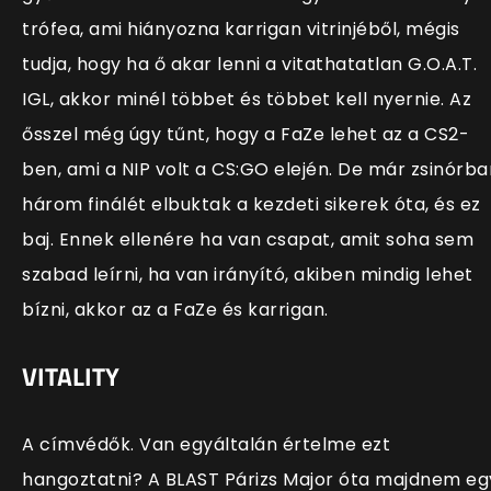
trófea, ami hiányozna karrigan vitrinjéből, mégis
tudja, hogy ha ő akar lenni a vitathatatlan G.O.A.T.
IGL, akkor minél többet és többet kell nyernie. Az
ősszel még úgy tűnt, hogy a FaZe lehet az a CS2-
ben, ami a NIP volt a CS:GO elején. De már zsinórba
három finálét elbuktak a kezdeti sikerek óta, és ez
baj. Ennek ellenére ha van csapat, amit soha sem
szabad leírni, ha van irányító, akiben mindig lehet
bízni, akkor az a FaZe és karrigan.
VITALITY
A címvédők. Van egyáltalán értelme ezt
hangoztatni? A BLAST Párizs Major óta majdnem eg