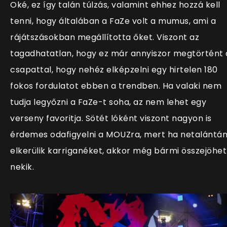
Oké, ez így talán túlzás, valamint ehhez hozzá kell
tenni, hogy általában a FaZe volt a mumus, ami a
rájátszásokban megállította őket. Viszont az
tagadhatatlan, hogy ez már annyiszor megtörtént 
csapattal, hogy nehéz elképzelni egy hirtelen 180
fokos fordulatot ebben a trendben. Ha valaki nem
tudja legyőzni a FaZe-t soha, az nem lehet egy
verseny favoritja. Sötét lóként viszont nagyon is
érdemes odafigyelni a MOUZra, mert ha netalántá
elkerülik karriganéket, akkor még bármi összejöhet
nekik.