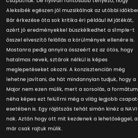
csapatnak. De nyilván fontosabb tényező, hogy
Aleksibék egészen jól muzsikálnak az utóbbi időkbe
Bár érkezése óta sok kritika éri például iM játékát,
azért jó eredményekkel büszkélkedhet a s1mple-t
ősszel elveszítő felállás a körülmények ellenére is.
Mostanra pedig annyira összeért ez az ötös, hogy
hatalmas nevek, sztárok nélkül is képes
meglepetéseket okozni. A konzisztencián még
lehetne javítani, de hát mindannyian tudjuk, hogy a
Major nem ezen múlik, mert a sorsolás, a formátum
néha képes ezt felülírni még a világ legjobb csapat
esetében is. Egy rájátszás tehát simán kinéz a NAVI
nak. Aztán hogy ott mit kezdenek a lehetőséggel, a
már csak rajtuk múlik.