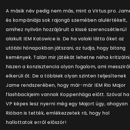
A másik név pedig nem más, mint a Virtus.pro. Jam
és kompániája sok rajongó szemében alulértékelt,
amihez nyilván hozzájárult a kissé szerencsétlenül
alakult IEM Katowice is. De ha valaki látta őket az
utóbbi hónapokban játszani, az tudja, hogy bitang
kemények. Talán mir játékát lehetne néha kritizálni
hiszen a konzisztencia olyan fogalom, ami messzirő
elkerüli őt. De a többiek olyan szinten teljesítenek
Jame rendszerében, hogy már-már IEM Rio Major
flashbackjeim vannak Koppenhága előtt. Szóval ha
VP képes lesz nyerni még egy Majort úgy, ahogyan
Rióban is tették, emlékezzetek rá, hogy hol
hallottatok erről először!