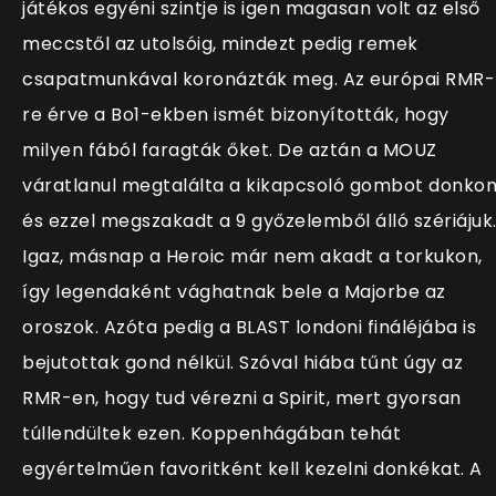
játékos egyéni szintje is igen magasan volt az első
meccstől az utolsóig, mindezt pedig remek
csapatmunkával koronázták meg. Az európai RMR-
re érve a Bo1-ekben ismét bizonyították, hogy
milyen fából faragták őket. De aztán a MOUZ
váratlanul megtalálta a kikapcsoló gombot donkon
és ezzel megszakadt a 9 győzelemből álló szériájuk
Igaz, másnap a Heroic már nem akadt a torkukon,
így legendaként vághatnak bele a Majorbe az
oroszok. Azóta pedig a BLAST londoni fináléjába is
bejutottak gond nélkül. Szóval hiába tűnt úgy az
RMR-en, hogy tud vérezni a Spirit, mert gyorsan
túllendültek ezen. Koppenhágában tehát
egyértelműen favoritként kell kezelni donkékat. A