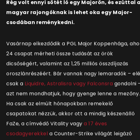
Rég volt ennyi sötét ló egy Majorön, és ezúttal 
magyar rajongóknak is lehet oka egy Major-
csodában reménykedni.
Vasárnap elkezdődik a PGL Major Koppenhága, aho
24 csapat mérheti össze tudását
az örök
dicsőségért, valamint az 1,25 milliós összdíjazás
oroszlánrészéért. Bár vannak nagy lemaradók – el
csak a
Liquidre, Astralisra vagy Falconsra
gondolni –
azt nem mondhatjuk, hogy gyenge lenne a mezőny.
Ha csak az elmúlt hónapokban remekelő
csapatokat nézzük, akkor ott a mindig készenálló
FaZe, a címvédő Vitality vagy
a 17 éves
csodagyerekkel
a Counter-Strike világát leigázó