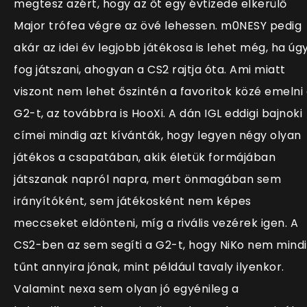
megtesz azért, hogy az őt egy évtizede elkerülő
Major trófea végre az övé lehessen. m0NESY pedig
akár az idei év legjobb játékosa is lehet még, ha úg
fog játszani, ahogyan a CS2 rajtja óta. Ami miatt
viszont nem lehet őszintén a favoritok közé emelni
G2-t, az továbbra is HooXi. A dán IGL eddigi bajnoki
címei mindig azt kívánták, hogy legyen négy olyan
játékos a csapatában, akik életük formájában
játszanak napról napra, mert önmagában sem
irányítóként, sem játékosként nem képes
meccseket eldönteni, míg a rivális vezérek igen. A
CS2-ben az sem segíti a G2-t, hogy NiKo nem mind
tűnt annyira jónak, mint például tavaly ilyenkor.
Valamint nexa sem olyan jó egyénileg a