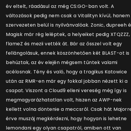
év eltelt, ráadásul az még CS:GO-ban volt. A
változások pedig nem csak a Vitalityn kívül, hanem
szervezeten belül is nyilvánvalóak. Zonic, dupreeh 
Magisk már rég leléptek, a helyeiket pedig XTQZZZ,
flameZ és mezii vették át. Bár az ősszel volt egy
fellángolásuk, ennek köszönhetően két BLAST-ot is
behúztak, az év elején mégsem tűntek valami
acélosnak. Tény és való, hogy a tragikus Katowice
után az RMR-en már egy fokkal jobban nézett ki a
csapat. Viszont a Cloud9 elleni vereség még így is
megmagyarázhatatlan volt, hiszen az AWP-nek
kellett volna döntenie a meccsről. Csak hát Majorr
érve muszáj megkérdezni, hogy hogyan is lehetne
lemondani egy olyan csapatról, amiben ott van