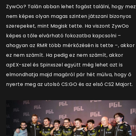
ZywOo? Talán abban lehet fogást találni, hogy mezi
nem képes olyan magas szinten játszani bizonyos
szerepeket, mint Magisk tette. Ha viszont ZywOo
képes a tőle elvárható fokozatba kapcsolni –
ahogyan az RMR több mérkőzésén is tette –, akkor
ez nem számít. Ha pedig ez nem számít, akkor
apEX-szel és Spinxszel együtt még lehet azt is
elmondhatja majd magáról pár hét múlva, hogy ő
nyerte meg az utolsó CS:GO és az első CS2 Majort.