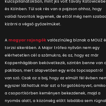
kulcspillanatokban, mint jks volt tavaly Katowicéb
és Kölnben. Túl sok rés van a pajzson ahhoz, hogy
valódi favoritok legyenek, de ettől még nem szaba
kizárni a végső győzelmüket.
A
magyar rajongók
valószínűleg bíznak a MOUZ é
torzsi sikerében. A Major trófea nyilván nem egy
elérhetetlen cél a számukra, és az, hogy ez már
Koppenhágában bekövetkezik, szintén benne van 
pakliban, mert alapvetően egy erős topcsapatról
van szó. Csak az a baj, hogy az elmúlt fél évben ne
egyszer láthattuk már azt a forgatókönyvet, amiko
a csoportkörben keményen bekezdenek, majd a
nyomás alatt, a közönség előtt labdába sem rúgna