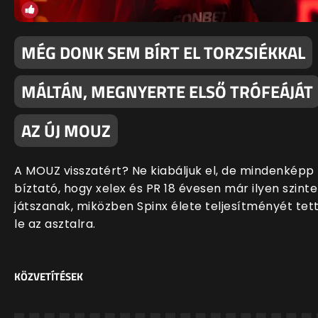
MÉG DONK SEM BÍRT EL TORZSIÉKKAL
MÁLTÁN, MEGNYERTE ELSŐ TRÓFEÁJÁT
AZ ÚJ MOUZ
A MOUZ visszatért? Ne kiabáljuk el, de mindenképp
bíztató, hogy xelex és PR 18 évesen már ilyen szint
játszanak, miközben Spinx élete teljesítményét tet
le az asztalra.
KÖZVETÍTÉSEK