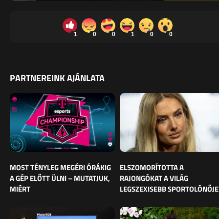
1
0
0
1
0
0
PARTNEREINK AJÁNLATA
MOST TÉNYLEG MEGÉRI ÓRÁKIG
ELSZOMORÍTOTTA A
A GÉP ELŐTT ÜLNI – MUTATJUK,
RAJONGÓKAT A VILÁG
MIÉRT
LEGSZEXISEBB SPORTOLÓNŐJE