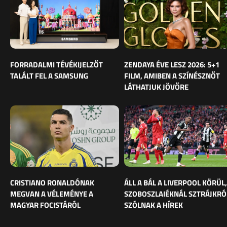
FORRADALMI TÉVÉKIJELZŐT
ZENDAYA ÉVE LESZ 2026: 5+1
TALÁLT FEL A SAMSUNG
FILM, AMIBEN A SZÍNÉSZNŐT
LÁTHATJUK JÖVŐRE
CRISTIANO RONALDÓNAK
ÁLL A BÁL A LIVERPOOL KÖRÜL,
MEGVAN A VÉLEMÉNYE A
SZOBOSZLAIÉKNÁL SZTRÁJKRÓ
MAGYAR FOCISTÁRÓL
SZÓLNAK A HÍREK