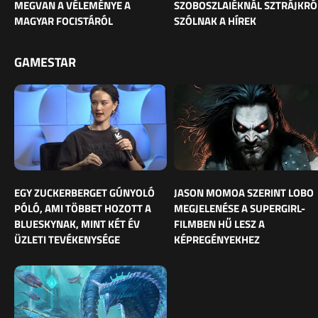
MEGVAN A VÉLEMÉNYE A
SZOBOSZLAIÉKNÁL SZTRÁJKRÓ
MAGYAR FOCISTÁRÓL
SZÓLNAK A HÍREK
GAMESTAR
EGY ZUCKERBERGET GÚNYOLÓ
JASON MOMOA SZERINT LOBO
PÓLÓ, AMI TÖBBET HOZOTT A
MEGJELENÉSE A SUPERGIRL-
BLUESKYNAK, MINT KÉT ÉV
FILMBEN HŰ LESZ A
ÜZLETI TEVÉKENYSÉGE
KÉPREGÉNYEKHEZ