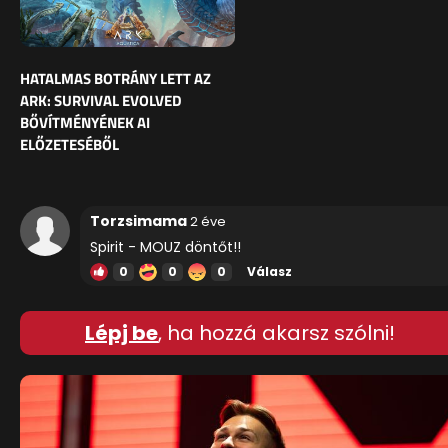
HATALMAS BOTRÁNY LETT AZ
ARK: SURVIVAL EVOLVED
BŐVÍTMÉNYÉNEK AI
ELŐZETESÉBŐL
Torzsimama
2 éve
Spirit - MOUZ döntőt!!
0
0
0
Válasz
Lépj be
, ha hozzá akarsz szólni!