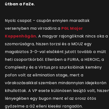
útban a FaZe.
Nyolc csapat – csupán ennyien maradtak
versenyben ma virradóra a
PGL Major
Koppenhágán
. A magyar rajongóknak nincs oka a
szomorúságra, hiszen torzsi és a MOUZ egy
magabiztos 3-0-val elsőként jutott tovább a múlt
heti csoportkörből. Ellenben a FURIA, a HEROIC, a
Complexity és a Virtus.pro szurkolóinak kemény
pofon volt az elimination stage, mert a
várakozásaikkal szemben mindannyian idejekorán
kihullottak. A VP esete különösen lesújtó volt, hisze
lényegében egy bugon ment el az orosz ötös
győzelme a G2 elleni kiesési rangadón.