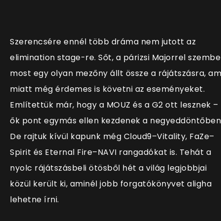
Szerencsére ennél több dráma nem jutott az
elimination stage-re. Sőt, a párizsi Majorrel szemb
most egy olyan mezőny állt össze a rájátszásra, am
miatt még érdemes is követni az eseményeket.
Említettük már, hogy a MOUZ és a G2 ott lesznek –
ők pont egymás ellen kezdenek a negyeddöntőben
De rajtuk kívül kapunk még Cloud9–Vitality, FaZe–
Spirit és Eternal Fire–NAVI rangadókat is. Tehát a
nyolc rájátszásbeli ötösből hét a világ legjobbjai
közül került ki, aminél jobb forgatókönyvet aligha
lehetne írni.