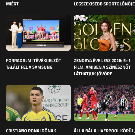
MIÉRT
LEGSZEXISEBB SPORTOLÓNŐJE
FORRADALMI TÉVÉKIJELZŐT
ZENDAYA ÉVE LESZ 2026: 5+1
TALÁLT FEL A SAMSUNG
FILM, AMIBEN A SZÍNÉSZNŐT
LÁTHATJUK JÖVŐRE
CRISTIANO RONALDÓNAK
ÁLL A BÁL A LIVERPOOL KÖRÜL,