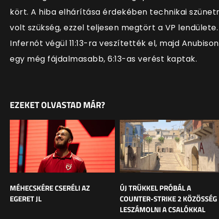
kört. A hiba elhárítása érdekében technikai szünet
volt szükség, ezzel teljesen megtört a VP lendülete.
Infernót végül 11:13-ra veszítették el, majd Anubison
egy még fájdalmasabb, 6:13-as verést kaptak.
EZEKET OLVASTAD MÁR?
MÉHECSKÉRE CSERÉLI AZ
ÚJ TRÜKKEL PRÓBÁL A
EGERET JL
COUNTER-STRIKE 2 KÖZÖSSÉG
LESZÁMOLNI A CSALÓKKAL