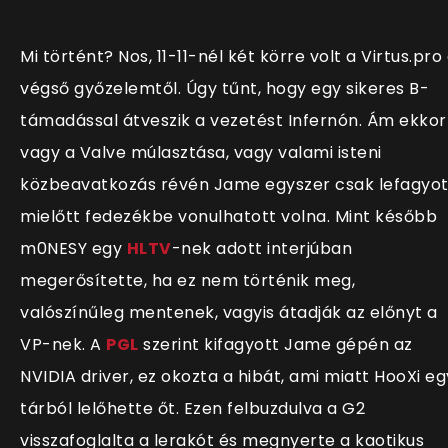
Mi történt? Nos, 11-11-nél két körre volt a Virtus.pro
végső győzelemtől. Úgy tűnt, hogy egy sikeres B-
támadással átveszik a vezetést Infernón. Ám ekkor
vagy a Valve múlasztása, vagy valami isteni
közbeavatkozás révén Jame egyszer csak lefagyot
mielőtt fedezékbe vonulhatott volna. Mint később
m0NESY egy
HLTV
-nek adott interjúban
megerősítette, ha ez nem történik meg,
valószínűleg mentenek, vagyis átadják az előnyt a
VP-nek. A
PGL
szerint kifagyott Jame gépén az
NVIDIA driver, ez okozta a hibát, ami miatt HooXi eg
tárból lelőhette őt. Ezen felbuzdulva a G2
visszafoglalta a lerakót és megnyerte a kaotikus