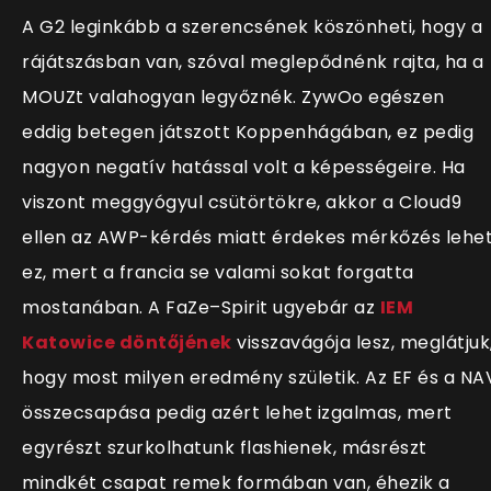
A G2 leginkább a szerencsének köszönheti, hogy a
rájátszásban van, szóval meglepődnénk rajta, ha a
MOUZt valahogyan legyőznék. ZywOo egészen
eddig betegen játszott Koppenhágában, ez pedig
nagyon negatív hatással volt a képességeire. Ha
viszont meggyógyul csütörtökre, akkor a Cloud9
ellen az AWP-kérdés miatt érdekes mérkőzés lehe
ez, mert a francia se valami sokat forgatta
mostanában. A FaZe–Spirit ugyebár az
IEM
Katowice döntőjének
visszavágója lesz, meglátjuk
hogy most milyen eredmény születik. Az EF és a NA
összecsapása pedig azért lehet izgalmas, mert
egyrészt szurkolhatunk flashienek, másrészt
mindkét csapat remek formában van, éhezik a