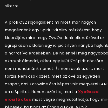
sikerre.
A profi CS2 rajongóiként mi most már nagyon
megnéznénk egy Spirit–Vitality mérkőzést, hogy
kiderüljön, mire megy ZywOo donk ellen. Szóval az
ágrajz azon oldalán egy icipicit ilyen irányba hajlun
a narratíva érdekében. De ha ennél még nagyobba
akarunk álmodni, akkor egy MOUZ–Spirit döntőre
nem mondanánk nemet. És nem csak azért, mert
torzsi. Nem csak azért, mert az övé az egyetlen
csapat, ami Katowice óta képes volt megverni LAN
on a Spiritet. Hanem azért is, mert a
Xyp9xszel
erősítő ötös
most végre megmutathatja, hogy mir
képesek, ha nincs az útban a FaZe. A CS2