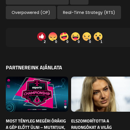
Overpowered (OP)
Real-Time Strategy (RTS)
2
0
0
0
0
1
PARTNEREINK AJÁNLATA
MOST TÉNYLEG MEGÉRI ÓRÁKIG
ELSZOMORÍTOTTA A
A GÉP ELŐTT ÜLNI – MUTATJUK,
RAJONGÓKAT A VILÁG