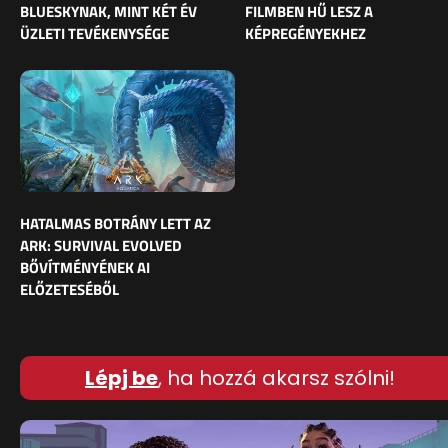
BLUESKYNAK, MINT KÉT ÉV
FILMBEN HŰ LESZ A
ÜZLETI TEVÉKENYSÉGE
KÉPREGÉNYEKHEZ
HATALMAS BOTRÁNY LETT AZ
ARK: SURVIVAL EVOLVED
BŐVÍTMÉNYÉNEK AI
ELŐZETESÉBŐL
Lépj be
, ha hozzá akarsz szólni!