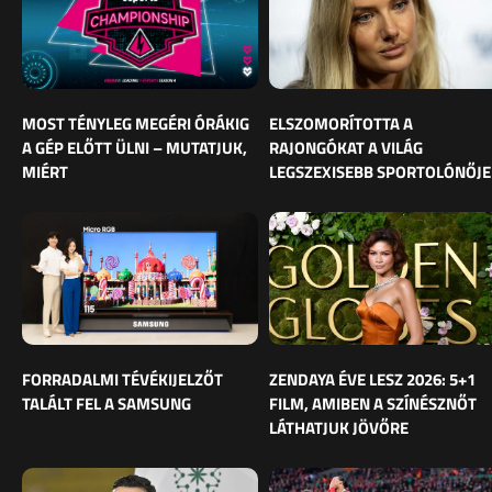
MOST TÉNYLEG MEGÉRI ÓRÁKIG
ELSZOMORÍTOTTA A
A GÉP ELŐTT ÜLNI – MUTATJUK,
RAJONGÓKAT A VILÁG
MIÉRT
LEGSZEXISEBB SPORTOLÓNŐJE
FORRADALMI TÉVÉKIJELZŐT
ZENDAYA ÉVE LESZ 2026: 5+1
TALÁLT FEL A SAMSUNG
FILM, AMIBEN A SZÍNÉSZNŐT
LÁTHATJUK JÖVŐRE