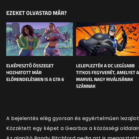
EZEKET OLVASTAD MÁR?
ELKÉPESZTŐ ÖSSZEGET
LELEPLEZTÉK A DC LEGÚJABB
HOZHATOTT MÁR
TITKOS FEGYVERÉT, AMELYET A
ELŐRENDELÉSBEN IS A GTA 6
MARVEL NAGY RIVÁLISÁNAK
SZÁNNAK
A bejelentés elég gyorsan és egyértelműen lezajlot
Közzétett egy képet a Gearbox a közösségi oldalain
Az alapító Randy Pitchford pedig azt is megosztott