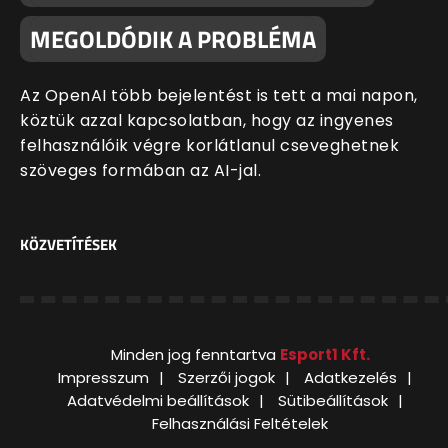
MEGOLDÓDIK A PROBLÉMA
Az OpenAI több bejelentést is tett a mai napon,
köztük azzal kapcsolatban, hogy az ingyenes
felhasználóik végre korlátlanul cseveghetnek
szöveges formában az AI-jal.
KÖZVETÍTÉSEK
Minden jog fenntartva
Esport1 Kft.
Impresszum
Szerzői jogok
Adatkezelés
Adatvédelmi beállítások
Sütibeállítások
Felhasználási Feltételek