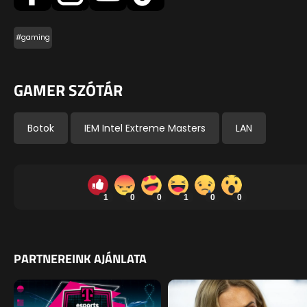
#gaming
GAMER SZÓTÁR
Botok
IEM Intel Extreme Masters
LAN
1
0
0
1
0
0
PARTNEREINK AJÁNLATA