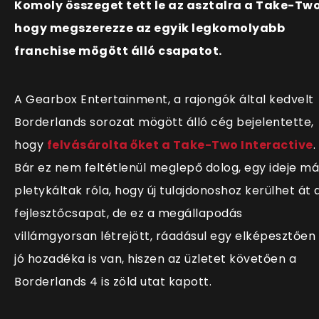
Komoly összeget tett le az asztalra a Take-Two
hogy megszerezze az egyik legkomolyabb
franchise mögött álló csapatot.
A Gearbox Entertainment, a rajongók által kedvelt
Borderlands sorozat mögött álló cég bejelentette,
hogy
felvásárolta őket a Take-Two Interactive
.
Bár ez nem feltétlenül meglepő dolog, egy ideje má
pletykáltak róla, hogy új tulajdonoshoz kerülhet át 
fejlesztőcsapat, de ez a megállapodás
villámgyorsan létrejött, ráadásul egy elképesztően
jó hozadéka is van, hiszen az üzletet követően a
Borderlands 4 is zöld utat kapott.