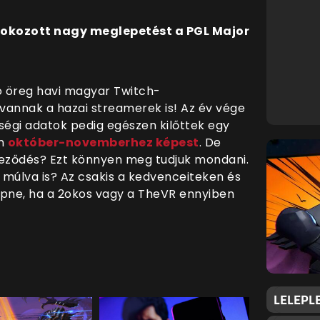
okozott nagy meglepetést a PGL Major
jó öreg havi magyar Twitch-
t vannak a hazai streamerek is! Az év vége
tségi adatok pedig egészen kilőttek egy
en
október-novemberhez képest
. De
eződés? Ezt könnyen meg tudjuk mondani.
 múlva is? Az csakis a kedvenceiteken és
epne, ha a 2okos vagy a TheVR ennyiben
LELEPLE