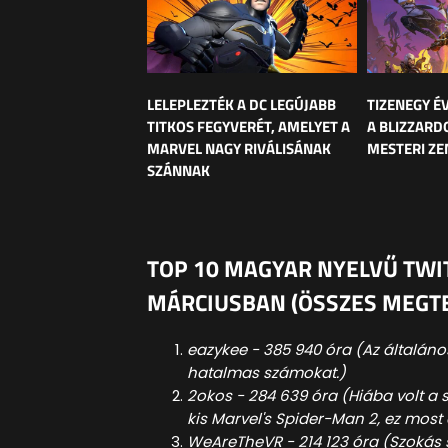
LELEPLEZTÉK A DC LEGÚJABB
TIZENEGY É
TITKOS FEGYVERÉT, AMELYET A
A BLIZZARD
MARVEL NAGY RIVÁLISÁNAK
MESTERI ZE
SZÁNNAK
TOP 10 MAGYAR NYELVŰ TWI
MÁRCIUSBAN (ÖSSZES MEGTE
eazykee - 385 940 óra (Az általáno
hatalmas számokat.)
2okos - 284 639 óra (Hiába volt a s
kis Marvel's Spider-Man 2, ez most 
WeAreTheVR - 214 123 óra (Szokás s