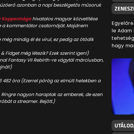
 húzóerő azonban a napi beszélgetős műsoruk
ZENESZ
r Koppenhága
hivatalos magyar közvetítése
Egyelőre
tte a kommentátor csatornáját. Majdnem
le Adam 
tehetsége
e még mindig él és virul, ez pedig az ötödik
hagy mag
 Fidget még létezik? Ezek szerint igen!)
inal Fantasy VII Rebirth-re vágytál márciusban,
jnál!)
 482 óra (Ezerrel pörög az elmúlt hetekben a
n Ringre nagyon haraptak az emberek, de ezen
róbát a streamer. Bejött.)
UTÁLOD