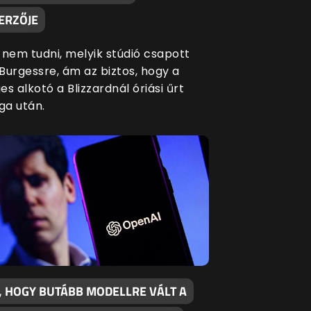
ERZŐJE
 nem tudni, melyik stúdió csapott
Burgessre, ám az biztos, hogy a
s alkotó a Blizzardnál óriási űrt
a után.
, HOGY BUTÁBB MODELLRE VÁLT A