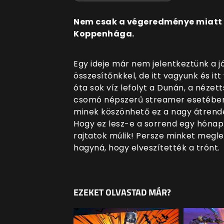
Nem csak a végeredménye miatt 
Koppenhága.
Egy ideje már nem jelentkeztünk a 
összesítőnkkel, de itt vagyunk és it
óta sok víz lefolyt a Dunán, a nézet
csomó népszerű streamer esetéb
minek köszönhető ez a nagy átrend
Hogy ez lesz-e a sorrend egy hónap
rajtatok múlik! Persze minket megl
hagyná, hogy elveszítették a trónt.
EZEKET OLVASTAD MÁR?