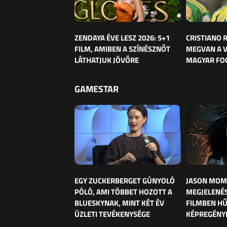
ZENDAYA ÉVE LESZ 2026: 5+1
CRISTIANO
FILM, AMIBEN A SZÍNÉSZNŐT
MEGVAN A 
LÁTHATJUK JÖVŐRE
MAGYAR FO
GAMESTAR
EGY ZUCKERBERGET GÚNYOLÓ
JASON MOM
PÓLÓ, AMI TÖBBET HOZOTT A
MEGJELENÉS
BLUESKYNAK, MINT KÉT ÉV
FILMBEN HŰ
ÜZLETI TEVÉKENYSÉGE
KÉPREGÉNY