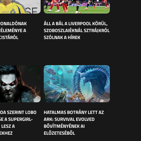
 RONALDÓNAK
ÁLL A BÁL A LIVERPOOL KÖRÜL,
VÉLEMÉNYE A
SZOBOSZLAIÉKNÁL SZTRÁJKRÓL
CISTÁRÓL
SZÓLNAK A HÍREK
OA SZERINT LOBO
HATALMAS BOTRÁNY LETT AZ
E A SUPERGIRL-
ARK: SURVIVAL EVOLVED
 LESZ A
BŐVÍTMÉNYÉNEK AI
EKHEZ
ELŐZETESÉBŐL