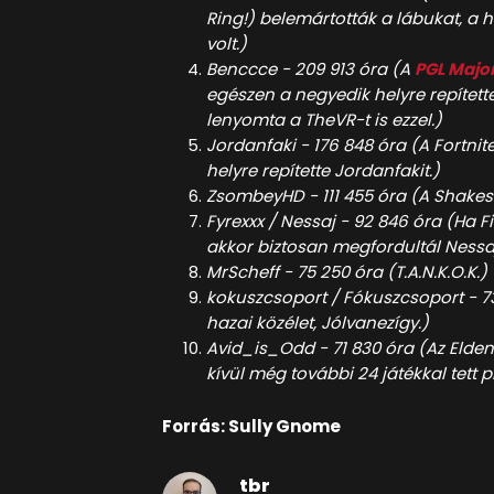
Ring!) belemártották a lábukat, a
volt.)
Benccce - 209 913 óra (A
PGL Majo
egészen a negyedik helyre repíte
lenyomta a TheVR-t is ezzel.)
Jordanfaki - 176 848 óra (A Fortnit
helyre repítette Jordanfakit.)
ZsombeyHD - 111 455 óra (A Shakes &
Fyrexxx / Nessaj - 92 846 óra (Ha F
akkor biztosan megfordultál Nessa
MrScheff - 75 250 óra (T.A.N.K.O.K.)
kokuszcsoport / Fókuszcsoport - 73
hazai közélet, Jólvanezígy.)
Avid_is_Odd - 71 830 óra (Az Elde
kívül még további 24 játékkal tett p
Forrás: Sully Gnome
tbr