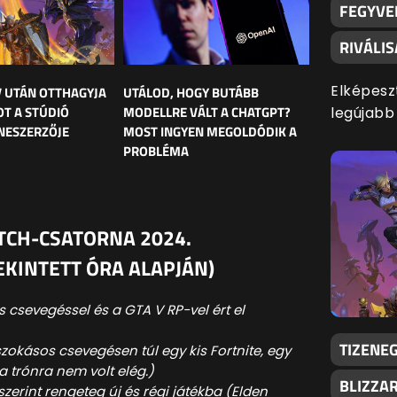
FEGYVE
RIVÁLI
Elképesz
V UTÁN OTTHAGYJA
UTÁLOD, HOGY BUTÁBB
OT A STÚDIÓ
MODELLRE VÁLT A CHATGPT?
legújabb
NESZERZŐJE
MOST INGYEN MEGOLDÓDIK A
PROBLÉMA
TCH-CSATORNA 2024.
KINTETT ÓRA ALAPJÁN)
s csevegéssel és a GTA V RP-vel ért el
TIZENEG
zokásos csevegésen túl egy kis Fortnite, egy
a trónra nem volt elég.)
BLIZZA
zerint rengeteg új és régi játékba (Elden