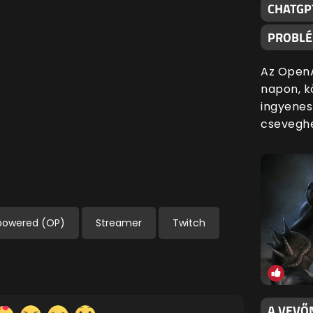
CHATGP
PROBL
Az OpenA
napon, k
ingyenes
cseveghe
powered (OP)
Streamer
Twitch
A VEVŐN