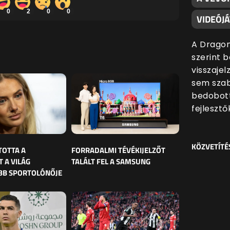
0
2
0
0
VIDEÓJ
A Dragon
szerint 
visszajel
sem szab
bedobott
fejlesztő
KÖZVETÍTÉ
TOTTA A
FORRADALMI TÉVÉKIJELZŐT
 A VILÁG
TALÁLT FEL A SAMSUNG
BB SPORTOLÓNŐJE