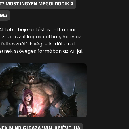
T? MOST INGYEN MEGOLDÓDIK A
ÉMA
I több bejelentést is tett a mai
öztük azzal kapcsolatban, hogy az
 felhasználóik végre korlátlanul
tnek szöveges formában az AI-jal.
EK MINDIG IGAZA VAN, KIVÉVE, HA