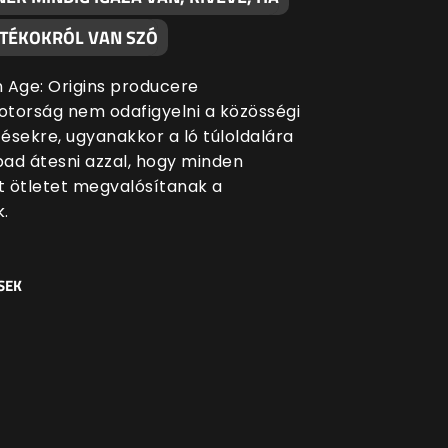
ÁTÉKOKRÓL VAN SZÓ
 Age: Origins producere
botorság nem odafigyelni a közösségi
zésekre, ugyanakkor a ló túloldalára
ad átesni azzal, hogy minden
 ötletet megvalósítanak a
k.
SEK