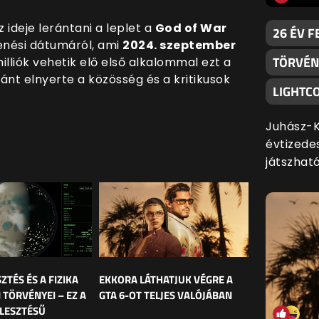
 ideje lerántani a leplet a
God of War
26 ÉV F
enési dátumáról, ami
2024. szeptember
TÖRVÉNY
 milliók vehetik elő első alkalommal ezt a
ánt elnyerte a közösség és a kritikusok
LIGHTC
Juhász-K
évtizede
játszható
SZTÉS ÉS A FIZIKA
EKKORA LÁTHATJUK VÉGRE A
 TÖRVÉNYEI – EZ A
GTA 6-OT TELJES VALÓJÁBAN
LESZTÉSŰ