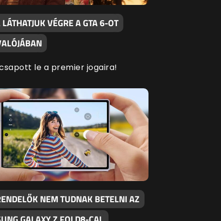
LÁTHATJUK VÉGRE A GTA 6-OT
 VALÓJÁBAN
 csapott le a premier jogaira!
RENDELŐK NEM TUDNAK BETELNI AZ
SUNG GALAXY Z FOLD8-CAL