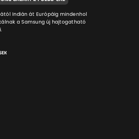
ától Indián át Európáig mindenhol
ikálnak a Samsung új hajtogatható
.
SEK