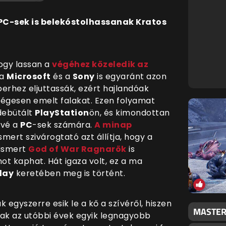
 PC-sek is belekóstolhassanak Kratos
ogy lassan a
végéhez közeledik az
 a
Microsoft
és a
Sony
is egyaránt azon
erhez eljuttassák, ezért hajlandóak
ségesen emelt falakat. Ezen folyamat
 debütált
PlayStation
ön, és kimondottan
ővé a
PC
-sek számára.
A minap
smert szivárogtató azt állítja, hogy a
ismert
God of War Ragnarök
is
ot kaphat. Hát igaza volt, ez a ma
Play
keretében meg is történt.
k egyszerre esik le a kő a sz
ívéről, hiszen
MASTER 
ak az utóbbi évek egyik legnagyobb