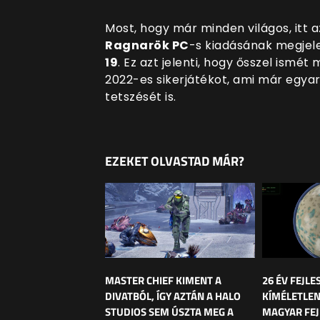
Most, hogy már minden világos, itt az
Ragnarök PC
-s kiadásának megjel
19
. Ez azt jelenti, hogy ősszel ismét
2022-es sikerjátékot, ami már egyar
tetszését is.
EZEKET OLVASTAD MÁR?
MASTER CHIEF KIMENT A
26 ÉV FEJLE
DIVATBÓL, ÍGY AZTÁN A HALO
KÍMÉLETLEN
STUDIOS SEM ÚSZTA MEG A
MAGYAR FEJ