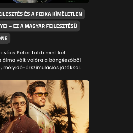
EJLESZTÉS ÉS A FIZIKA KÍMÉLETLEN
EI – EZ A MAGYAR FEJLESZTÉSŰ
ONE
ovács Péter több mint két
s álma vált valóra a böngészőből
, mélyidő-űrszimulációs játékkal.