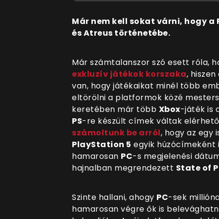
Már nem kell sokat várni, hogy a
és Atreus történetébe.
Már számtalanszor szó esett róla, h
exkluz
ív játékok korszaka
, hiszen
van, hogy játékaikat minél több emb
eltörölni a platformok közé mester
keretében már több
Xbox
-játék is
PS
-re készült címek váltak elérhet
számoltunk be arról
, hogy az egy i
PlayStation 5
egyik húzócímeként 
hamarosan
PC
-s megjelenési dátum
hajnalban megrendezett
State of 
Szinte hallani, ahogy
PC
-sek millióna
hamarosan végre ők is belevághatn