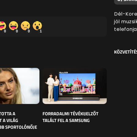
Dél-Kore
jól muzs
telefonjai
0
0
0
1
KÖZVETÍTÉ
TOTTA A
FORRADALMI TÉVÉKIJELZŐT
 A VILÁG
TALÁLT FEL A SAMSUNG
BB SPORTOLÓNŐJE