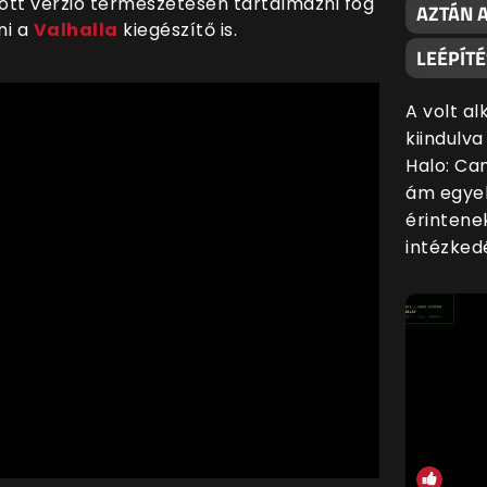
tott verzió természetesen tartalmazni fog
AZTÁN 
ni a
Valhalla
kiegészítő is.
LEÉPÍT
A volt a
kiindulv
Halo: Ca
ám egyel
érintene
intézkedé