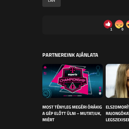
LAN
1
0
PARTNEREINK AJÁNLATA
MOST TÉNYLEG MEGÉRI ÓRÁKIG
ELSZOMORÍ
A GÉP ELŐTT ÜLNI – MUTATJUK,
RAJONGÓKAT
MIÉRT
LEGSZEXISE