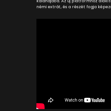
kalandjába. Az új platformhoz alakí
némi extrát, és a részét fogja képez