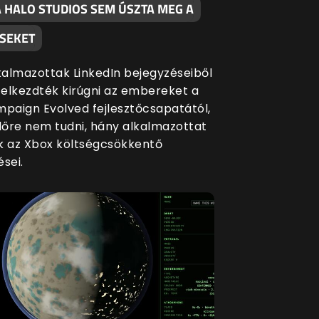
A HALO STUDIOS SEM ÚSZTA MEG A
ÉSEKET
lkalmazottak LinkedIn bejegyzéseiből
a elkezdték kirúgni az embereket a
mpaign Evolved fejlesztőcsapatától,
őre nem tudni, hány alkalmazottat
k az Xbox költségcsökkentő
sei.