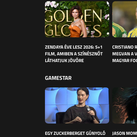
ZENDAYA ÉVE LESZ 2026: 5+1
CRISTIANO
FILM, AMIBEN A SZÍNÉSZNŐT
MEGVAN A 
LÁTHATJUK JÖVŐRE
MAGYAR FO
GAMESTAR
EGY ZUCKERBERGET GÚNYOLÓ
JASON MOM