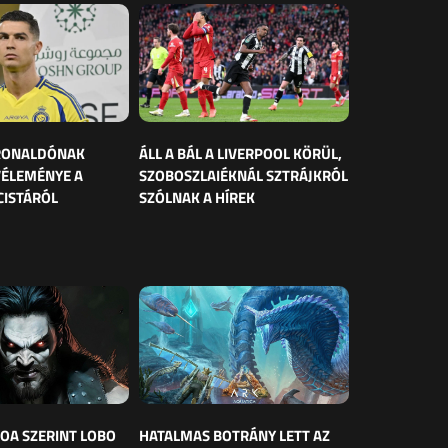
 RONALDÓNAK
ÁLL A BÁL A LIVERPOOL KÖRÜL,
VÉLEMÉNYE A
SZOBOSZLAIÉKNÁL SZTRÁJKRÓL
CISTÁRÓL
SZÓLNAK A HÍREK
OA SZERINT LOBO
HATALMAS BOTRÁNY LETT AZ