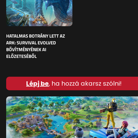
HATALMAS BOTRÁNY LETT AZ
ARK: SURVIVAL EVOLVED
BŐVÍTMÉNYÉNEK AI
ELŐZETESÉBŐL
Lépj be
, ha hozzá akarsz szólni!