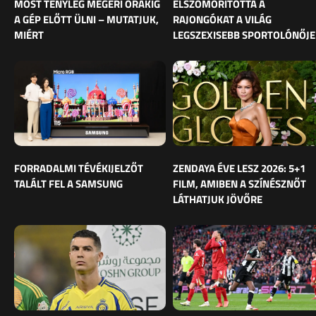
MOST TÉNYLEG MEGÉRI ÓRÁKIG
ELSZOMORÍTOTTA A
A GÉP ELŐTT ÜLNI – MUTATJUK,
RAJONGÓKAT A VILÁG
MIÉRT
LEGSZEXISEBB SPORTOLÓNŐJE
FORRADALMI TÉVÉKIJELZŐT
ZENDAYA ÉVE LESZ 2026: 5+1
TALÁLT FEL A SAMSUNG
FILM, AMIBEN A SZÍNÉSZNŐT
LÁTHATJUK JÖVŐRE