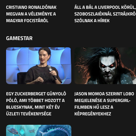
CRISTIANO RONALDÓNAK
ÁLL A BÁL A LIVERPOOL KÖRÜL,
MEGVAN A VÉLEMÉNYE A
SZOBOSZLAIÉKNÁL SZTRÁJKRÓ
MAGYAR FOCISTÁRÓL
SZÓLNAK A HÍREK
GAMESTAR
EGY ZUCKERBERGET GÚNYOLÓ
JASON MOMOA SZERINT LOBO
PÓLÓ, AMI TÖBBET HOZOTT A
MEGJELENÉSE A SUPERGIRL-
BLUESKYNAK, MINT KÉT ÉV
FILMBEN HŰ LESZ A
ÜZLETI TEVÉKENYSÉGE
KÉPREGÉNYEKHEZ