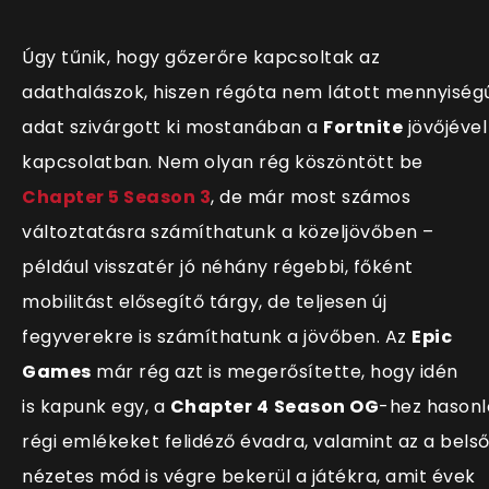
Úgy tűnik, hogy gőzerőre kapcsoltak az
adathalászok, hiszen régóta nem látott mennyiség
adat szivárgott ki mostanában a
Fortnite
jövőjével
kapcsolatban. Nem olyan rég köszöntött be
Chapter 5 Season 3
, de már most számos
változtatásra szám
íthatunk a közeljövőben –
például visszatér jó néhány régebbi, főként
mobilitást elősegítő tárgy, de teljesen új
fegyverekre is számíthatunk a jövőben. Az
Epic
Games
már rég azt is megerősítette, hogy idén
is kapunk egy, a
Chapter 4
Season OG
-hez hasonl
régi emlékeket felidéző évadra, valamint az a bels
nézetes mód is végre bekerül a játékra, amit évek