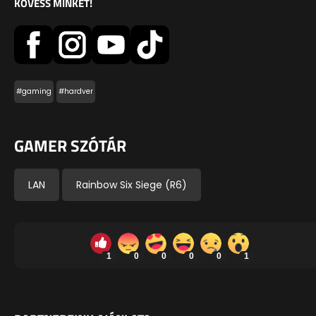
KÖVESS MINKET!
#gaming
#hardver
GAMER SZÓTÁR
LAN
Rainbow Six Siege (R6)
1
0
0
0
0
1