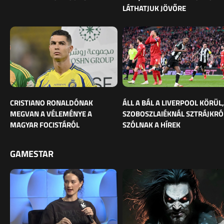
LÁTHATJUK JÖVŐRE
CRISTIANO RONALDÓNAK
ÁLL A BÁL A LIVERPOOL KÖRÜL,
MEGVAN A VÉLEMÉNYE A
SZOBOSZLAIÉKNÁL SZTRÁJKRÓ
MAGYAR FOCISTÁRÓL
SZÓLNAK A HÍREK
GAMESTAR