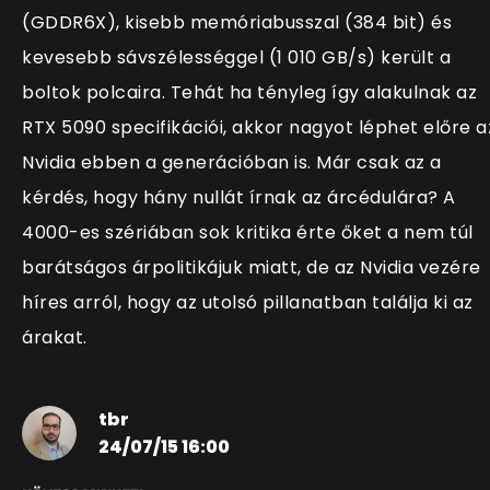
(GDDR6X), kisebb memóriabusszal (384 bit) és
kevesebb sávszélességgel (1 010 GB/s) került a
boltok polcaira. Tehát ha tényleg így alakulnak az
RTX 5090 specifikációi, akkor nagyot léphet előre a
Nvidia ebben a generációban is. Már csak az a
kérdés, hogy hány nullát írnak az árcédulára? A
4000-es szériában sok kritika érte őket a nem túl
barátságos árpolitikájuk miatt, de az Nvidia vezére
híres arról, hogy az utolsó pillanatban találja ki az
árakat.
tbr
24/07/15 16:00