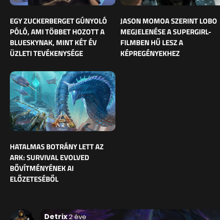
EGY ZUCKERBERGET GÚNYOLÓ
JASON MOMOA SZERINT LOBO
PÓLÓ, AMI TÖBBET HOZOTT A
MEGJELENÉSE A SUPERGIRL-
BLUESKYNAK, MINT KÉT ÉV
FILMBEN HŰ LESZ A
ÜZLETI TEVÉKENYSÉGE
KÉPREGÉNYEKHEZ
HATALMAS BOTRÁNY LETT AZ
ARK: SURVIVAL EVOLVED
BŐVÍTMÉNYÉNEK AI
ELŐZETESÉBŐL
Detrix
2 éve