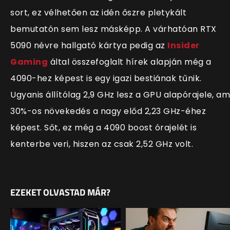
sort, ez vélhetően az idén őszre pletykált
bemutatón sem lesz másképp. A várhatóan RTX
5090 névre hallgató kártya pedig az
Insider
Gaming
által összefoglalt hírek alapján még a
4090-hez képest is egy igazi bestiának tűnik.
Ugyanis állítólag 2,9 GHz lesz a GPU alapórajele, am
30%-os növekedés a nagy előd 2,23 GHz-éhez
képest. Sőt, ez még a 4090 boost órajelét is
kenterbe veri, hiszen az csak 2,52 GHz volt.
EZEKET OLVASTAD MÁR?