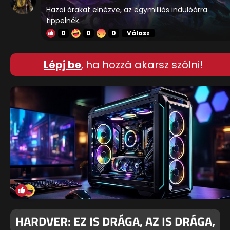
Hazai árakat elnézve, az egymilliós indulóárra
tippelnék.
0
0
0
Válasz
Lépj be
, ha hozzá akarsz szólni!
HARDVER: EZ IS DRÁGA, AZ IS DRÁGA,