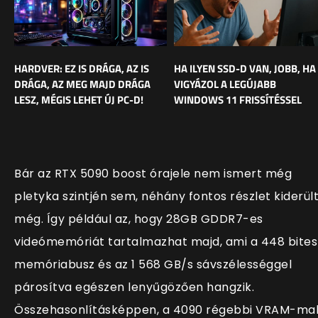
HARDVER: EZ IS DRÁGA, AZ IS
HA ILYEN SSD-D VAN, JOBB, HA
DRÁGA, AZ MEG MAJD DRÁGA
VIGYÁZOL A LEGÚJABB
LESZ, MÉGIS LEHET ÚJ PC-D!
WINDOWS 11 FRISSÍTÉSSEL
Bár az RTX 5090 boost órajele nem ismert még
pletyka szintjén sem, néhány fontos részlet kiderül
még. Így például az, hogy 28GB GDDR7-es
videómemóriát tartalmazhat majd, ami a 448 bites
memóriabusz és az 1 568 GB/s sávszélességgel
párosítva egészen lenyűgözően hangzik.
Összehasonlításképpen, a 4090 régebbi VRAM-ma