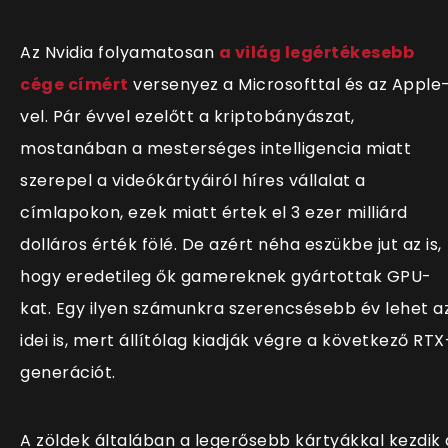
Az Nvidia folyamatosan
a világ legértékesebb
cége címért
versenyez a Microsofttal és az Apple
vel. Pár évvel ezelőtt a kriptobányászat,
mostanában a mesterséges intelligencia miatt
szerepel a videókártyáiról híres vállalat a
címlapokon, ezek miatt értek el 3 ezer milliárd
dolláros érték fölé. De azért néha eszükbe jut az is,
hogy eredetileg ők gamereknek gyártottak GPU-
kat. Egy ilyen számunkra szerencsésebb év lehet a
idei is, mert állítólag kiadják végre a következő RTX
generációt.
A zöldek általában a legerősebb kártyákkal kezdik 