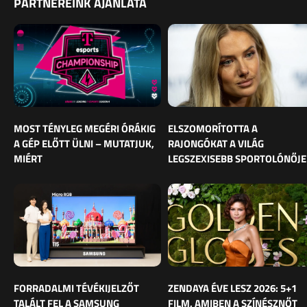
PARTNEREINK AJÁNLATA
MOST TÉNYLEG MEGÉRI ÓRÁKIG
ELSZOMORÍTOTTA A
A GÉP ELŐTT ÜLNI – MUTATJUK,
RAJONGÓKAT A VILÁG
MIÉRT
LEGSZEXISEBB SPORTOLÓNŐJE
FORRADALMI TÉVÉKIJELZŐT
ZENDAYA ÉVE LESZ 2026: 5+1
TALÁLT FEL A SAMSUNG
FILM, AMIBEN A SZÍNÉSZNŐT