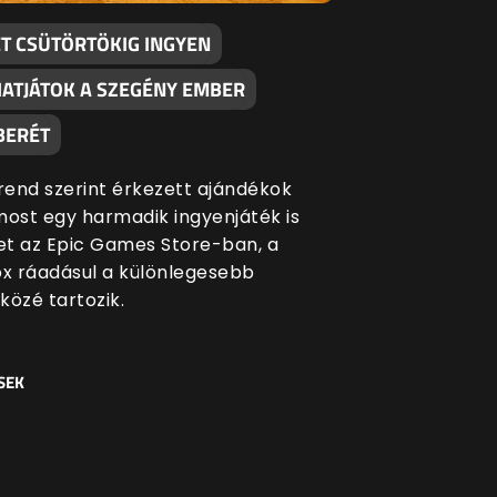
ÉT CSÜTÖRTÖKIG INGYEN
ATJÁTOK A SZEGÉNY EMBER
BERÉT
end szerint érkezett ajándékok
most egy harmadik ingyenjáték is
ket az Epic Games Store-ban, a
ox ráadásul a különlegesebb
közé tartozik.
SEK