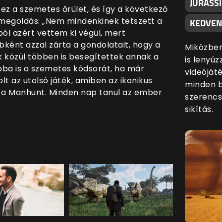
JURASSI
z a szemetes őrület, és így a következő
 megoldás:
„Nem mindenkinek tetszett a
KEDVEN
ól azért vettem ki végül, mert
bként azzal zárta a gondolatait, hogy a
Miközben
k közül többen is besegítettek annak a
is lenyúz
bba is a szemetes kódsorát, ha már
videóját
lt az utolsó játék, amiben az ikonikus
minden 
m a Manhunt. Minden nap tanul az ember
szerencs
sikítás.