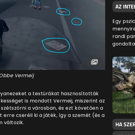
AZ INTE
Egy pszic
mennyire
randi par
gondolta
 Obbe Vermeij
 ugyanezeket a textúrákat hasznosították
ekességet is mondott Vermeij, miszerint az
 szétszórni a városban, és ezt követően a
 erre cseréli ki a játék, így a szemét (és a
 változik.
HA SZER