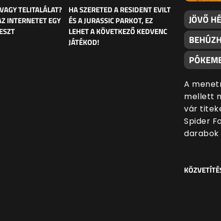
 VAGY TELITALÁLAT?
HA SZERETED A RESIDENT EVILT
JÖVŐ H
AZ INTERNETET EGY
ÉS A JURASSIC PARKOT, EZ
ESZT
LEHET A KÖVETKEZŐ KEDVENC
BEHÚZH
JÁTÉKOD!
PÓKEM
A menetr
mellett 
vár tite
Spider F
darabok 
KÖZVETÍTÉ