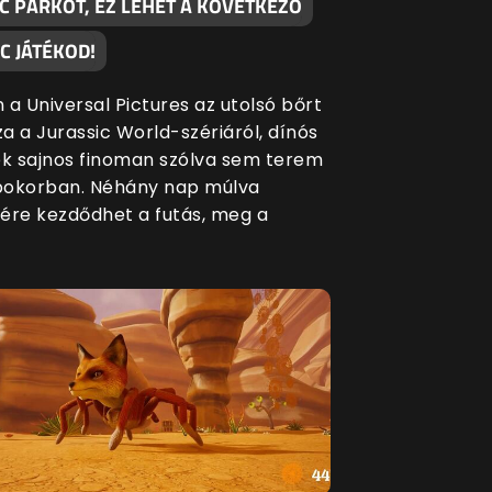
C PARKOT, EZ LEHET A KÖVETKEZŐ
C JÁTÉKOD!
 a Universal Pictures az utolsó bőrt
za a Jurassic World-szériáról, dínós
ék sajnos finoman szólva sem terem
bokorban. Néhány nap múlva
ére kezdődhet a futás, meg a