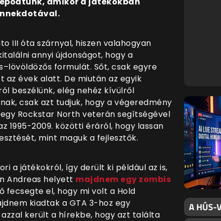
eglepődtünk, amikor a játékokban
 annekdotával.
 III óta szárnyal, hiszen valahogyan
italálni annyi újdonságot, hogy a
–lövöldözős formulát. Sőt, csak egyre
 az évek alatt. De miután az egyik
ról beszélünk, elég nehéz kívülről
álnak, csak azt tudjuk, hogy a végeredmény
 egy Rockstar North veterán segítségével
 1995-2009. közötti éráról, hogy lassan
esztését, mint maguk a fejlesztők.
a játékokról, így derült ki például az is,
an Andreas helyett
majdnem egy zombis
ő fecsegte el, hogy mi volt a Hold
jdnem kiadtak a GTA 3-hoz egy
A HÚS-V
zzal került a hírekbe, hogy azt találta