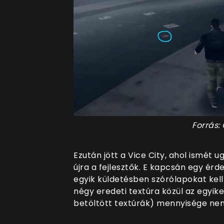
Forrás:
Ezután jött a Vice City, ahol ismét
újra a fejlesztők. E kapcsán egy érd
egyik küldetésben szórólapokat kell
négy eredeti textúra közül az egyiket
betöltött textúrák) mennyisége nem