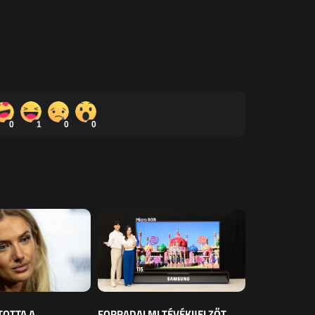
0
1
0
0
TOTTA A
FORRADALMI TÉVÉKIJELZŐT