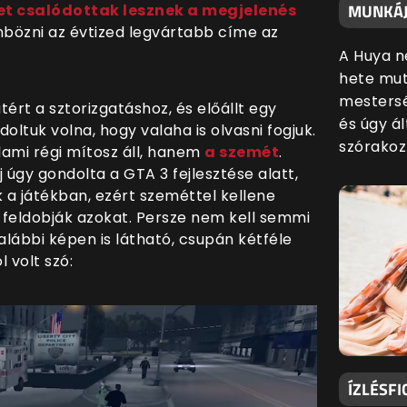
MUNKÁJ
et csalódottak lesznek a megjelenés
nbözni az évtized legvártabb címe az
A Huya n
hete mut
mestersé
ért a sztorizgatáshoz, és előállt egy
és úgy ál
oltuk volna, hogy valaha is olvasni fogjuk.
szórakoz
lami régi mítosz áll, hanem
a szemét
.
j úgy gondolta a GTA 3 fejlesztése alatt,
k a játékban, ezért szeméttel kellene
y feldobják azokat. Persze nem kell semmi
alábbi képen is látható, csupán kétféle
l volt szó:
ÍZLÉSFI