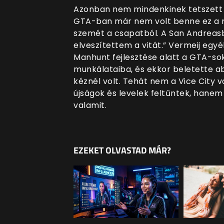
Azonban nem mindenkinek tetszett e
GTA-ban már nem volt benne ez a
szemét a csapatból. A San Andreasb
elveszítettem a vitát.” Vermeij egyé
Manhunt fejlesztése alatt a GTA-so
munkálataiba, és ekkor beletette a
kéznél volt. Tehát nem a Vice City vo
újságok és levelek feltűntek, hane
valamit.
EZEKET OLVASTAD MÁR?