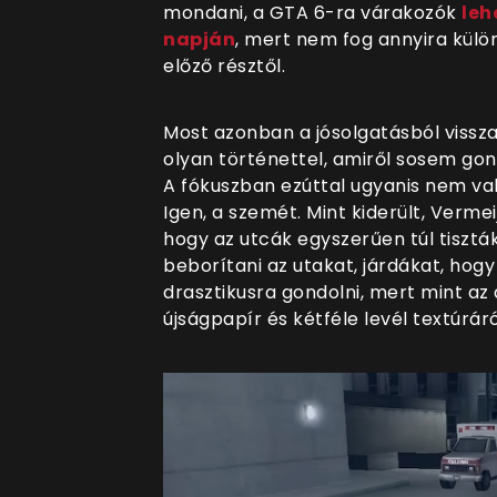
mondani, a GTA 6-ra várakozók
leh
napján
, mert nem fog annyira külö
előző résztől.
Most azonban a jósolgatásból visszat
olyan történettel, amiről sosem gond
A fókuszban ezúttal ugyanis nem va
Igen, a szemét. Mint kiderült, Vermei
hogy az utcák egyszerűen túl tisztá
beborítani az utakat, járdákat, hog
drasztikusra gondolni, mert mint az 
újságpapír és kétféle levél textúráró