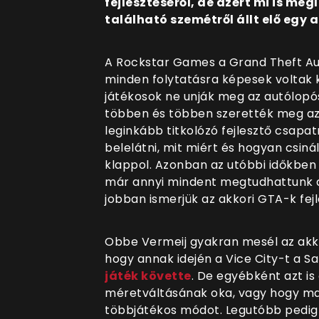
fejlesztéséről, de azért mi is m
található szemétről állt elő egy
A Rockstar Games a Grand Theft Auto
minden folytatásra képesek voltak k
játékosok ne unják meg az autólopós
többen és többen szerették meg azt
leginkább titkolózó fejlesztő csapat
belelátni, mit miért és hogyan csin
klappol. Azonban az utóbbi időkben
már annyi mindent megtudhattunk az
jobban ismerjük az akkori GTA-k fejl
Obbe Vermeij gyakran mesél az akkori 
hogy annak idején a Vice City-t a S
játék követte
. De egyébként azt is 
méretváltásának oka, vagy hogy ma
többjátékos módot. Legutóbb pedig a