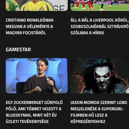
CRISTIANO RONALDÓNAK
ÁLL A BÁL A LIVERPOOL KÖRÜL,
MEGVAN A VÉLEMÉNYE A
SZOBOSZLAIÉKNÁL SZTRÁJKRÓ
MAGYAR FOCISTÁRÓL
SZÓLNAK A HÍREK
GAMESTAR
EGY ZUCKERBERGET GÚNYOLÓ
JASON MOMOA SZERINT LOBO
PÓLÓ, AMI TÖBBET HOZOTT A
MEGJELENÉSE A SUPERGIRL-
BLUESKYNAK, MINT KÉT ÉV
FILMBEN HŰ LESZ A
ÜZLETI TEVÉKENYSÉGE
KÉPREGÉNYEKHEZ