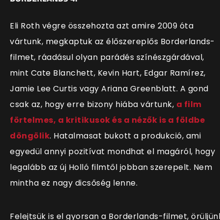
Eli Roth végre összehozta azt amire 2009 óta
vártunk, megkaptuk az élőszereplős Borderlands-
filmet, ráadásul olyan parádés színészgárdával,
mint Cate Blanchett, Kevin Hart, Edgar Ramírez,
Jamie Lee Curtis vagy Ariana Greenblatt. A gond
csak az, hogy erre bizony hiába vártunk,
a film
förtelmes, a kritikusok és a nézők is a földbe
döngölik
. Hatalmasat bukott a produkció, ami
egyedül annyi pozitívat mondhat el magáról, hogy
legalább az új Holló filmtől jobban szerepelt. Nem
mintha ez nagy dicsőség lenne.
Felejtsük is el gyorsan a Borderlands-filmet, örüljün