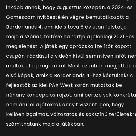
inkább annak, hogy augusztus közepén, a 2024-es
Gamescom nyitóestéjén végre bemutatkozott a
Borderlands 4, ami ide s tova 6 év után folytatja
majd a szériát, feltéve ha tartja a jelenlegi 2025-ös
megjelenést. A játék egy aprócska ízelítőt kapott
csupán, ráadásul a videón kívül semmilyen infót n
árultak el a programról. Most azonban megjöttek a
első képek, amik a Borderlands 4-hez készültek! A
fejlesztők az idei PAX West során mutattak be
néhány koncepciós rajzot, ami persze sok konkréta
nem árul el a játékról, annyit viszont igen, hogy
kellően izgalmas, változatos és sokszínű területekr
számíthatunk majd a játékban.