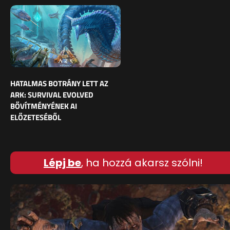
HATALMAS BOTRÁNY LETT AZ
ARK: SURVIVAL EVOLVED
BŐVÍTMÉNYÉNEK AI
ELŐZETESÉBŐL
Lépj be
, ha hozzá akarsz szólni!