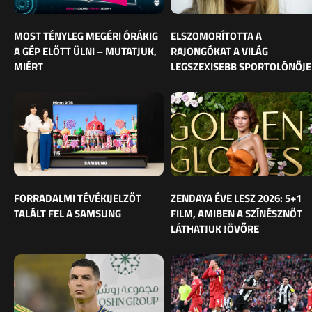
MOST TÉNYLEG MEGÉRI ÓRÁKIG
ELSZOMORÍTOTTA A
A GÉP ELŐTT ÜLNI – MUTATJUK,
RAJONGÓKAT A VILÁG
MIÉRT
LEGSZEXISEBB SPORTOLÓNŐJE
FORRADALMI TÉVÉKIJELZŐT
ZENDAYA ÉVE LESZ 2026: 5+1
TALÁLT FEL A SAMSUNG
FILM, AMIBEN A SZÍNÉSZNŐT
LÁTHATJUK JÖVŐRE