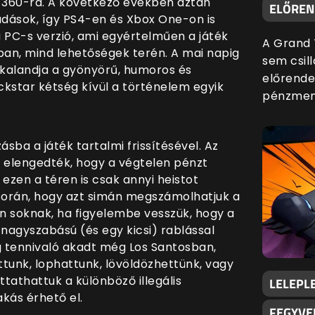
x 360-ra. A következő években aztán
ELŐREND
adások, így PS4-en és Xbox One-on is
a PC-s verzió, ami egyértelműen a játék
A Grand 
ban, mind lehetőségek terén. A mai napig
sem csill
r kalandja a gyönyörű, humoros és
előrende
kstar kétség kívül a történelem egyik
pénzmenn
ásba a játék tartalmi frissítésével. Az
n elengedték, hogy a végtelen pénzt
ezen a téren is csak annyi heistot
 során, hogy azt simán megszámolhatjuk a
n soknak, ha figyelembe vesszük, hogy a
 nagyszabású (és egy kicsi) rablással
g tennivaló akadt még Los Santosban,
tunk, lophattunk, lövöldözhettünk, vagy
ttathattuk a különböző illegális
LELEPLE
kás érhető el.
FEGYVE