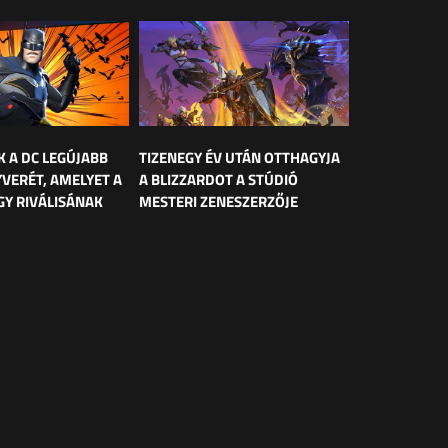
K A DC LEGÚJABB
TIZENEGY ÉV UTÁN OTTHAGYJA
YVERÉT, AMELYET A
A BLIZZARDOT A STÚDIÓ
Y RIVÁLISÁNAK
MESTERI ZENESZERZŐJE