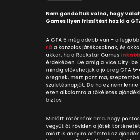
Nem gondoltuk volna, hogy valah
Games ilyen frissítést hoz ki a G
A GTA 6 még odébb van – a legjob
rá
a konzolos játékosoknak, és akk
akkor, ha a Rockstar Games
inkább
érdekében. De amíg a Vice City-be 
mindig elővehetjük a jó öreg GTA 5-ö
öregnek, mert pont ma, szeptember 
születésnapját. De ha ez nem lenne
ezen alkalomra a tökéletes ajándékkal
biztos.
Mielőtt rátérnénk arra, hogy ponto
vegyüt át röviden a játék történeté
miért is annyira örömteli az ajándék