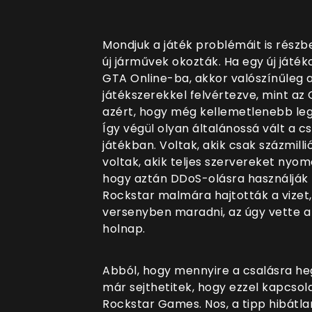
Mondjuk a játék problémáit is részb
új járművek okozták. Ha egy új játé
GTA Online-ba, akkor valószínűleg a
játékszerekkel felvértezve, mint az O
azért, hogy még kellemetlenebb leg
Így végül olyan általánossá vált a 
játékban. Voltak, akik csak százmill
voltak, akik teljes szervereket nyom
hogy aztán DDoS-olásra használják f
Rockstar malmára hajtották a vizet
versenyben maradni, az úgy vette a
holnap.
Abból, hogy mennyire a csalásra heg
már sejthetitek, hogy ezzel kapcs
Rockstar Games. Nos, a tipp hibátla