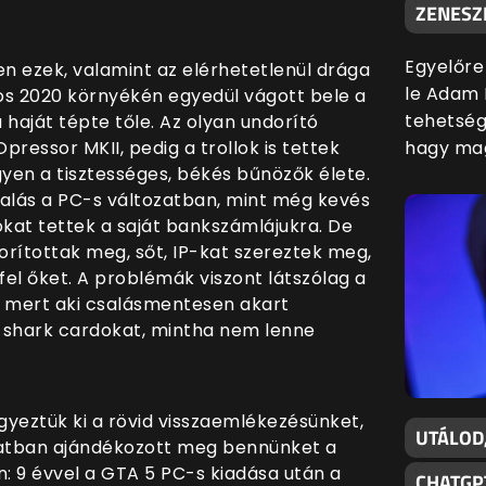
ZENESZ
Egyelőre
en ezek, valamint az elérhetetlenül drága
le Adam 
kos 2020 környékén egyedül vágott bele a
tehetsége
 haját tépte tőle. Az olyan undorító
hagy mag
pressor MKII, pedig a trollok is tettek
yen a tisztességes, békés bűnözők élete.
csalás a PC-s változatban, mint még kevés
iókat tettek a saját bankszámlájukra. De
orítottak meg, sőt, IP-kat szereztek meg,
el őket. A problémák viszont látszólag a
, mert aki csalásmentesen akart
 shark cardokat, mintha nem lenne
yeztük ki a rövid visszaemlékezésünket,
UTÁLOD
olatban ajándékozott meg bennünket a
n: 9 évvel a GTA 5 PC-s kiadása után a
CHATGP