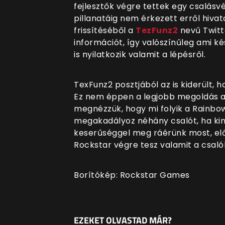
fejlesztők végre tettek egy csalásv
pillanatáig nem érkezett erről hivat
frissítéséből a
TezFunz2
nevű Twitte
információt, így valószínűleg ami k
is nyilatkozik valamit a lépésről.
TexFunz2 posztjából az is kiderült, 
Ez nem éppen a legjobb megoldás a
megnézzük, hogy mi folyik a Rainbow
megakadályoz néhány csalót, ha kint
keserűséggel meg ráérünk most, elő
Rockstar végre tesz valamit a csalók
Borítókép: Rockstar Games
EZEKET OLVASTAD MÁR?