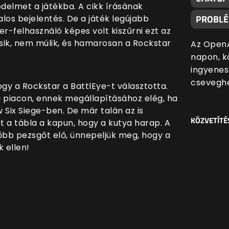
édelmet a játékba. A cikk írásának
PROBL
alos bejelentés. De a játék legújabb
r-felhasználó képes volt kiszűrni ezt az
ésik, nem múlik, és hamarosan a Rockstar
Az OpenA
napon, k
ingyenes
cseveghe
hogy a Rockstar a BattlEye-t választotta.
 piacon, ennek megállapításához elég, ha
 Six Siege-ben. De már talán az is
KÖZVETÍTÉ
 a tábla a kapun, hogy a kutya harap. A
bb pezsgőt elő, ünnepeljük meg, hogy a
 ellen!