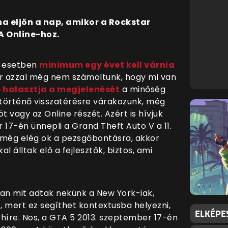
a eljön a nap, amikor a Rockstar
TA Online-hoz.
b esetben
minimum egy évet kell várnia
or azzal még nem számoltunk, hogy mi van
 halasztja a megjelenését
a minőség
történő visszatérésre várakozunk, még
t vagy az Online részét. Azért is hívjuk
17-én ünnepli a Grand Theft Auto V a 11.
 még elég ok a pezsgőbontásra, akkor
 álltak elő a fejlesztők, biztos, ami
san mit adtak nekünk a New York-iak,
t, mert ez segíthet kontextusba helyezni,
ELKÉPE
 híre. Nos, a GTA 5 2013. szeptember 17-én