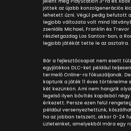
jelent meg PlayStation 3-ra és Xbo
jöttek az újabb konzolgenerációs ki
lehetett űzni. Végül pedig befutott 
legjobb változata volt mind látvány
zseniális Michael, Franklin és Trevo
részletgazdag Los Santos-ban, a Roc
legjobb játékát tette le az asztalra.
Bár a fejlesztőcsapat nem esett túlz
egyjátékos DLC-ket például teljese
termelő Online-ra fókuszáljanak. De 
kaptunk a játék 11 éves történelme
két kezünkön. Ami nem hangzik olya
legelső ilyen bővítés kapásból négy
érkezett. Persze ezen felül rengete
például versenyezhettünk, kószálhat
ha az jobban tetszett, akkor 0-24 fu
üzleteinket, amelyekből mára egy ra