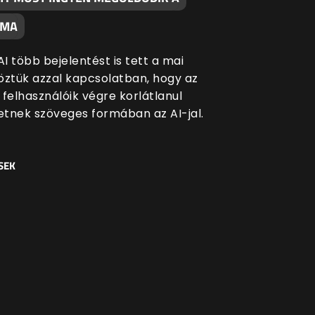
ÉMA
I több bejelentést is tett a mai
öztük azzal kapcsolatban, hogy az
 felhasználóik végre korlátlanul
tnek szöveges formában az AI-jal.
SEK