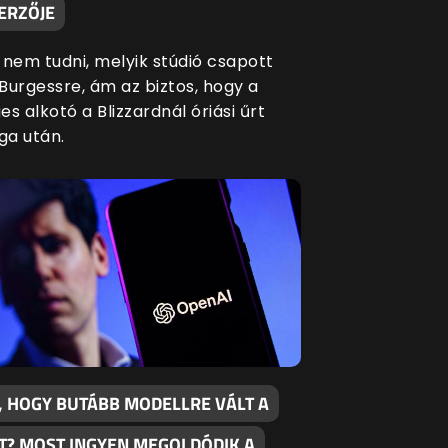
ERZŐJE
 nem tudni, melyik stúdió csapott
Burgessre, ám az biztos, hogy a
s alkotó a Blizzardnál óriási űrt
a után.
, HOGY BUTÁBB MODELLRE VÁLT A
T? MOST INGYEN MEGOLDÓDIK A