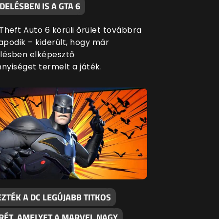
ELÉSBEN IS A GTA 6
Theft Auto 6 körüli őrület továbbra
apodik – kiderült, hogy már
lésben elképesztő
yiséget termelt a játék.
ZTÉK A DC LEGÚJABB TITKOS
RÉT, AMELYET A MARVEL NAGY