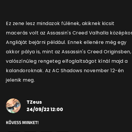
Ez zene lesz mindazok fülének, akiknek kicsit
macerás volt az Assassin's Creed Valhalla középkor
Angliáját bejárni például. Ennek ellenére még egy
akkor pálya is, mint az Assassin's Creed Originsben,
valószínűleg rengeteg elfoglaltságot kínál majd a
kalandoroknak. Az AC Shadows november 12-én
jelenik meg.
TZeus
24/09/22 12:00
KÖVESS MINKET!