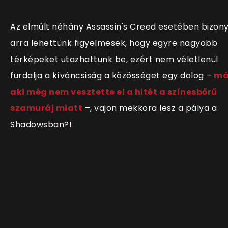
Az elmúlt néhány Assassin's Creed esetében bizon
arra lehettünk figyelmesek, hogy egyre nagyobb
térképeket utazhattunk be, ezért nem véletlenül
furdalja a kíváncsiság a közösséget egy dolog –
má
aki még nem vesztette el a hitét a színesbőrű
szamuráj miatt
–, vajon mekkora lesz a pálya a
Shadowsban?!