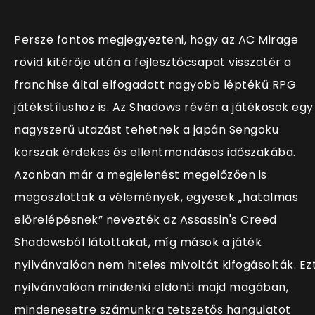
Persze fontos megjegyezteni, hogy az AC Mirage
rövid kitérője után a fejlesztőcsapat visszatér a
franchise által elfogadott nagyobb léptékű RPG
játékstílushoz is. Az Shadows révén a játékosok egy
nagyszerű utazást tehetnek a japán Sengoku
korszak érdekes és ellentmondásos időszakába.
Azonban már a megjelenést megelőzően is
megoszlottak a vélemények, egyesek „hatalmas
előrelépésnek” nevezték az Assassin's Creed
Shadowsból látottakat, míg mások a játék
nyilvánvalóan nem hiteles mivoltát kifogásolták. Ez
nyilvánvalóan mindenki eldönti majd magában,
mindenesetre számunkra tetszetős hangulatot