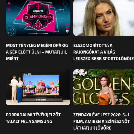
MOST TÉNYLEG MEGÉRI ÓRÁKIG
ELSZOMORÍTOTTA A
A GÉP ELŐTT ÜLNI – MUTATJUK,
RAJONGÓKAT A VILÁG
MIÉRT
LEGSZEXISEBB SPORTOLÓNŐJE
FORRADALMI TÉVÉKIJELZŐT
ZENDAYA ÉVE LESZ 2026: 5+1
TALÁLT FEL A SAMSUNG
FILM, AMIBEN A SZÍNÉSZNŐT
LÁTHATJUK JÖVŐRE