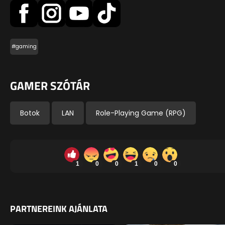
#gaming
GAMER SZÓTÁR
Botok
LAN
Role-Playing Game (RPG)
1
0
0
1
0
0
PARTNEREINK AJÁNLATA