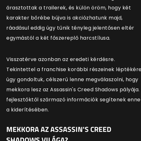
árasztottak a trailerek, és külön öröm, hogy két
karakter bőrébe bújva is akciózhatunk majd,
ráadásul eddig úgy tűnik tényleg jelentősen eltér
egymástól a két főszereplő harcstílusa.
Visszatérve azonban az eredeti kérdésre.
Tekintettel a franchise korábbi részeinek léptékére
úgy gondoltuk, célszerű lenne megválaszolni, hogy
mekkora lesz az Assassin's Creed Shadows pályája.
fejlesztőktől származó információk segítenek enne
a kiderítésében.
MEKKORA AZ ASSASSIN'S CREED
SHADOWS VILÁGA?