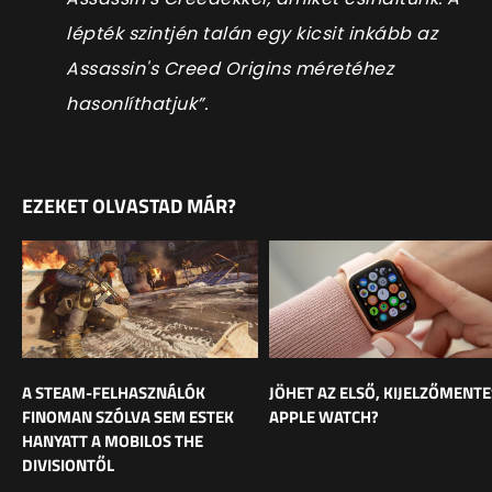
lépték szintjén talán egy kicsit inkább az
Assassin's Creed Origins méretéhez
hasonlíthatjuk”.
EZEKET OLVASTAD MÁR?
A STEAM-FELHASZNÁLÓK
JÖHET AZ ELSŐ, KIJELZŐMENTE
FINOMAN SZÓLVA SEM ESTEK
APPLE WATCH?
HANYATT A MOBILOS THE
DIVISIONTŐL