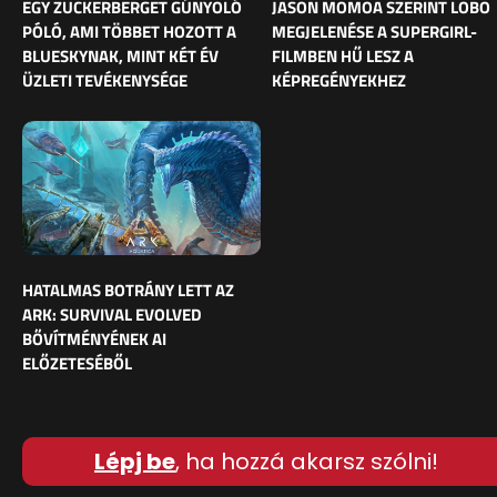
EGY ZUCKERBERGET GÚNYOLÓ
JASON MOMOA SZERINT LOBO
PÓLÓ, AMI TÖBBET HOZOTT A
MEGJELENÉSE A SUPERGIRL-
BLUESKYNAK, MINT KÉT ÉV
FILMBEN HŰ LESZ A
ÜZLETI TEVÉKENYSÉGE
KÉPREGÉNYEKHEZ
HATALMAS BOTRÁNY LETT AZ
ARK: SURVIVAL EVOLVED
BŐVÍTMÉNYÉNEK AI
ELŐZETESÉBŐL
Lépj be
, ha hozzá akarsz szólni!