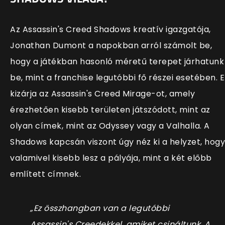
Az Assassin's Creed Shadows kreatív igazgatója,
Jonathan Dumont a napokban arról számolt be,
hogy a játékban hasonló méretű terepet járhatunk
be, mint a franchise legutóbbi fő részei esetében. E
kizárja az Assassin's Creed Mirage-ot, amely
érezhetően kisebb területen játszódott, mint az
olyan címek, mint az Odyssey vagy a Valhalla. A
Shadows kapcsán viszont úgy néz ki a helyzet, hogy
valamivel kisebb lesz a pályája, mint a két előbb
említett címnek.
„Ez összhangban van a legutóbbi
Assassin's Creedekkel, amiket csináltunk. A