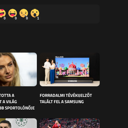
0
0
0
1
TOTTA A
FORRADALMI TÉVÉKIJELZŐT
 A VILÁG
TALÁLT FEL A SAMSUNG
BB SPORTOLÓNŐJE