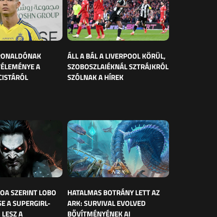
 RONALDÓNAK
ÁLL A BÁL A LIVERPOOL KÖRÜL,
VÉLEMÉNYE A
SZOBOSZLAIÉKNÁL SZTRÁJKRÓL
CISTÁRÓL
SZÓLNAK A HÍREK
OA SZERINT LOBO
HATALMAS BOTRÁNY LETT AZ
E A SUPERGIRL-
ARK: SURVIVAL EVOLVED
 LESZ A
BŐVÍTMÉNYÉNEK AI