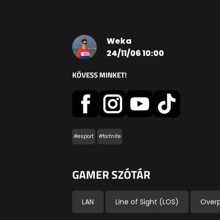
Weka
24/11/06 10:00
KÖVESS MINKET!
#esport
#fortnite
GAMER SZÓTÁR
LAN
Line of Sight (LOS)
Over