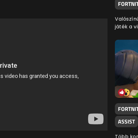
FORTNIT
Valószín
játék a v
FORTNIT
ASSIST
Több korá