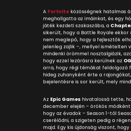
A
Fortnite
közösségnek hatalmas álm
meghallgatta az imáinkat, és egy hó
játék kezdeti szakaszába, a
Chapter
sikerült, hogy a Battle Royale ekko
nem meglepő, hogy a fejlesztők el
jelenleg zajlik –, mellyel ismételten
mindenki örömmel nosztalgiázik, a
hogy ezzel lezárásra kerülnek az
O
arra, hogy régi témákat feldolgozó
hideg zuhanyként érte a rajongókat
bejelentésre is sor került, mely mind
Az
Epic Games
hivatalossá tette, 
december elején
– örökös módként 
hogy az évadok – Season 1-től Seaso
cserélődni, a szigeten pedig a rége
majd. Egy kis újdonság viszont, hog