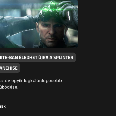
ITE-BAN ÉLEDHET ÚJRA A SPLINTER
RANCHISE
 az év egyik legkülönlegesebb
űködése.
SEK