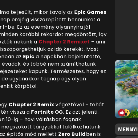
a teljesült, mikor tavaly az
Epic Games
nap erejéig visszarepített bennünket a
 1
-be. Ez az esemény olyannyira jól
r minden korábbi rekordot megdöntött, így
hozták nekünk a
Chapter 2 Remixet
– ami
 visszapörgethetjük az idő kerekét. Most
zonban az
Epic
a napokban bejelentette,
G
évadok, és többé nem számíthatunk
 fejezeteket kapunk. Természetes, hogy ez
, de ugyanakkor tegnap egy olyan
enkit kárpótol.
hogy
Chapter 2 Remix
végeztével
–
tehát
tér vissza a
Fortnite OG
. Ez azt jelenti,
n 10-ig – havi váltásban fognak
n megszokott tárgyakkal találkozhatunk
MENNYI
y az építős mód mellett
Zero Build
ben is