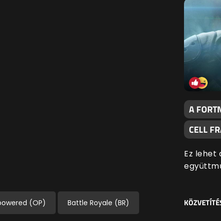
A FORTN
CELL F
Ez lehet
együttm
KÖZVETÍTÉ
powered (OP)
Battle Royale (BR)