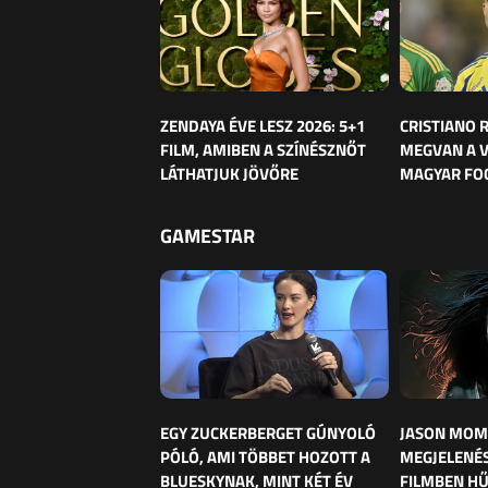
ZENDAYA ÉVE LESZ 2026: 5+1
CRISTIANO
FILM, AMIBEN A SZÍNÉSZNŐT
MEGVAN A 
LÁTHATJUK JÖVŐRE
MAGYAR FO
GAMESTAR
EGY ZUCKERBERGET GÚNYOLÓ
JASON MOM
PÓLÓ, AMI TÖBBET HOZOTT A
MEGJELENÉS
BLUESKYNAK, MINT KÉT ÉV
FILMBEN HŰ