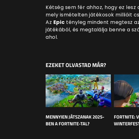
Kétség sem fér ahhoz, hogy ez lesz 
mely ismételten játékosok millióit c
Az
Epic
tényleg mindent megtesz azé
játékából, és megtalálja benne a sz
ahol.
EZEKET OLVASTAD MÁR?
MENNYIEN JÁTSZANAK 2025-
FORTNITE: V
BEN A FORTNITE-TAL?
WINTERFEST