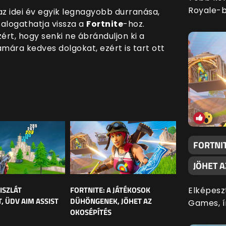
Royale-b
az idei év egyik legnagyobb durranása,
salogathatja vissza a
Fortnite
-hoz.
rt, hogy senki ne ábránduljon ki a
ámára kedves dolgokat, ezért is tart ott
FORTNI
JÖHET 
ISZLÁT
FORTNITE: A JÁTÉKOSOK
Elképesz
, ÜDV AIM ASSIST
DÜHÖNGENEK, JÖHET AZ
Games, í
OKOSÉPÍTÉS