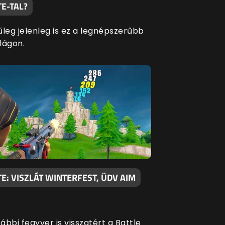
E-TAL?
űleg jelenleg is ez a legnépszerűbb
ilágon.
E: VISZLÁT WINTERFEST, ÜDV AIM
bbi fegyver is visszatért a Battle